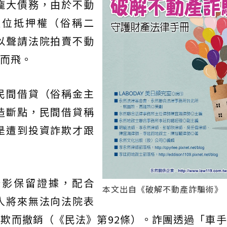
龐大債務，由於不動
順位抵押權（俗稱二
以聲請法院拍賣不動
而飛。
民間借貸（俗稱金主
造斷點，民間借貸稱
是遭到投資詐欺才跟
錄影保留證據，配合
本文出自《破解不動產詐騙術》
人將來無法向法院表
欺而撤銷（《民法》第92條）。詐團透過「車