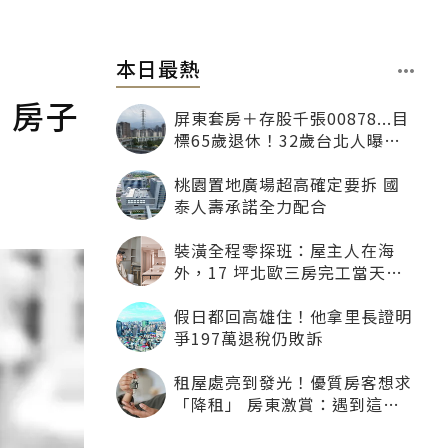
本日最熱
、房子
屏東套房＋存股千張00878...目
標65歲退休！32歲台北人曝：
現在已有243張
桃園置地廣場超高確定要拆 國
泰人壽承諾全力配合
裝潢全程零探班：屋主人在海
外，17 坪北歐三房完工當天才
「開箱」
假日都回高雄住！他拿里長證明
爭197萬退稅仍敗訴
租屋處亮到發光！優質房客想求
「降租」 房東激賞：遇到這種
一定降