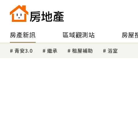
房產新訊
區域觀測站
房屋
青安3.0
繼承
租屋補助
浴室