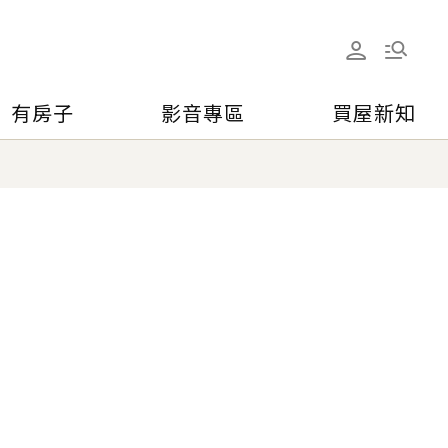
有房子
影音專區
買屋新知