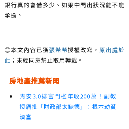
銀行真的會借多少、如果中間出狀況能不能
承擔。
◎本文內容已獲
張希希
授權改寫，
原出處於
此
；未經同意禁止取用轉載。
房地產推薦新聞
青安3.0排富門檻年收200萬！副教
授痛批「財政部太缺德」：根本劫貧
濟富