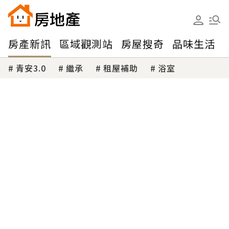
房產新訊
區域觀測站
房屋搜奇
品味生活
青安3.0
繼承
租屋補助
浴室