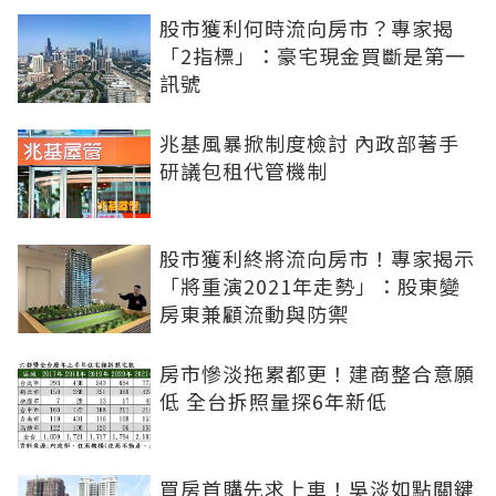
股市獲利何時流向房市？專家揭
「2指標」：豪宅現金買斷是第一
訊號
兆基風暴掀制度檢討 內政部著手
研議包租代管機制
股市獲利終將流向房市！專家揭示
「將重演2021年走勢」：股東變
房東兼顧流動與防禦
房市慘淡拖累都更！建商整合意願
低 全台拆照量探6年新低
買房首購先求上車！吳淡如點關鍵