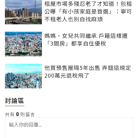
租屋市場多殘忍老了才知道！包租
公曝「有小孩家庭是首選」：寧可
不租老人也別自找麻煩
媽媽、女兒共同繼承 戶籍這樣遷
「3間房」都享自住優稅
他買預售屋隔5年出售 弄錯這規定
200萬元退稅飛了
討論區
共有
0
則留言