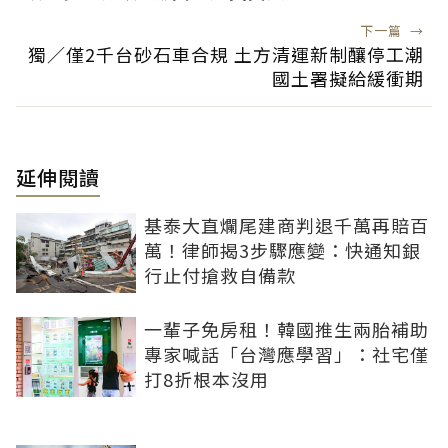
下一篇
→
獨／僅2千台砂石車合規 土方清運新制釀停工潮
國土署擬給緩衝期
延伸閱讀
基泰大直爛尾建商判退千萬再賠百
萬！律師揭3步驟應變：快通知銀
行止付搶救自備款
一輩子免房租！韓國推生兩胎補助
專家喊話「台灣應學習」：社宅僅
打8折根本沒用