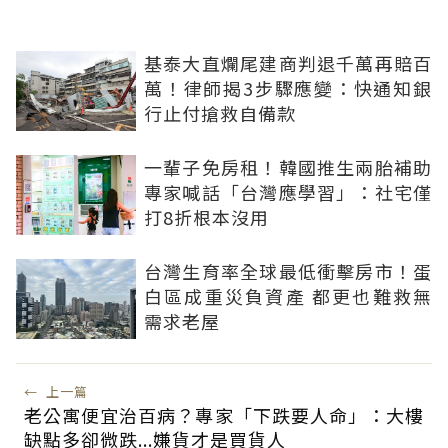
基泰大直爛尾建商判退千萬再賠百
萬！律師揭3步驟應變：快通知銀
行止付搶救自備款
一輩子免房租！韓國推生兩胎補助
專家喊話「台灣應學習」：社宅僅
打8折根本沒用
台灣生育率全球最低衝擊房市！蛋
白區成重災負資產 都更也難救無
需求老屋
←
上一篇
老公寓便宜治百病？專家「下跌要人命」：大樓
缺點多卻微跌...嫌貨才是買貨人