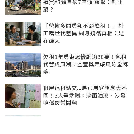
搶買A7預售破7字頭 網驚：割韭
菜？
「爸擁多間房卻不願降租！」 社
工嘆世代差異 網曝殘酷真相：是
在篩人
欠租1年房東恐慘虧逾30萬！包租
代管成風潮：空置與呆帳風險全轉
嫁
租屋退租點交...房東房客觀念大不
同！3大爭端曝：牆面油漆、沙發
賠償最常鬧翻
投機客退場！新北預售待售量破
1.8萬戶 這區「需求斷層」賣壓最
大