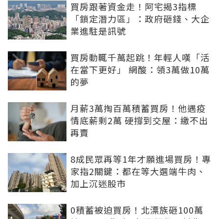
買房跟著資金走！阿宅揭3指標
「鎖定潛力區」：政府砸錢、大企
業進駐是訊號
買房動輒千萬起跳！年輕人嘆「活
在當下更好」 網酸：領3萬做10萬
的夢
月薪3萬掏百萬積蓄買房！他遇疫
情底薪剩2萬 硬撐到交屋：繳不出
再賣
8成民眾再等1年才願進場買房！專
家指2關鍵：都在等大選端牛肉、
加上沉迷股市
0積蓄被迫買房！北漂族砸100萬