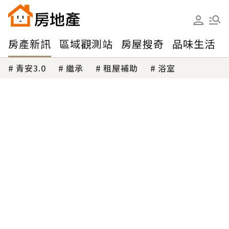
房產新訊
區域觀測站
房屋搜奇
品味生活
青安3.0
繼承
租屋補助
浴室