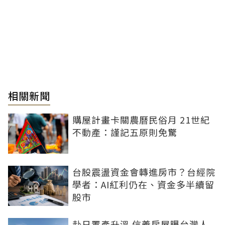
相關新聞
購屋計畫卡關農曆民俗月 21世紀
不動產：謹記五原則免驚
台股震盪資金會轉進房市？台經院
學者：AI紅利仍在、資金多半續留
股市
赴日置產升溫 信義房屋曝台灣人