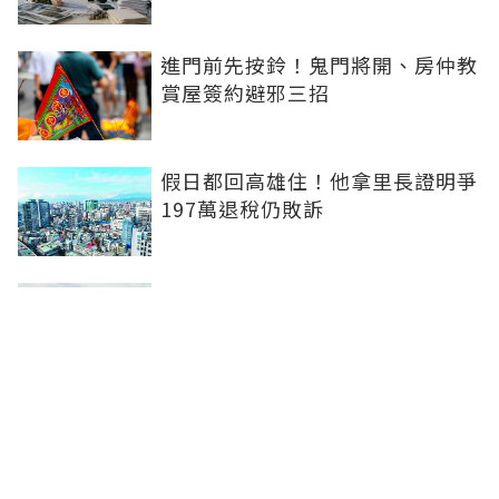
進門前先按鈴！鬼門將開、房仲教
賞屋簽約避邪三招
假日都回高雄住！他拿里長證明爭
197萬退稅仍敗訴
房市快要V轉！小孟老師指「明年
迎突破」：今年下半年是買點...資
金僅暫時被AI吸走
36%境外資金撐日本不動產交易
住宅、飯店及物流躍投資焦點