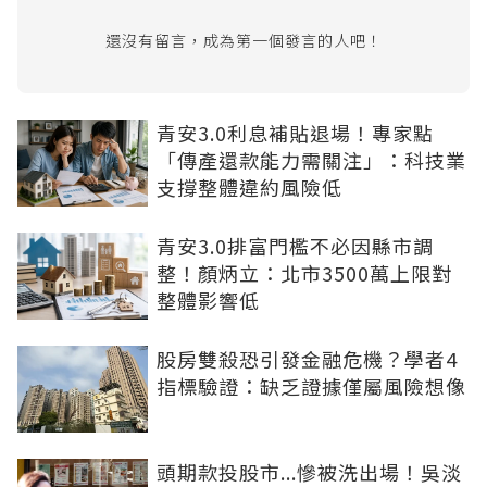
還沒有留言，成為第一個發言的人吧！
青安3.0利息補貼退場！專家點
「傳產還款能力需關注」：科技業
支撐整體違約風險低
青安3.0排富門檻不必因縣市調
整！顏炳立：北市3500萬上限對
整體影響低
股房雙殺恐引發金融危機？學者4
指標驗證：缺乏證據僅屬風險想像
頭期款投股市...慘被洗出場！吳淡