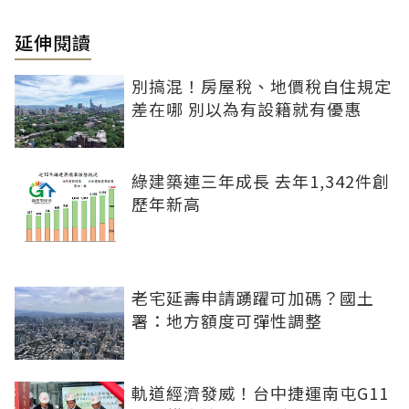
延伸閱讀
別搞混！房屋稅、地價稅自住規定
差在哪 別以為有設籍就有優惠
綠建築連三年成長 去年1,342件創
歷年新高
老宅延壽申請踴躍可加碼？國土
署：地方額度可彈性調整
軌道經濟發威！台中捷運南屯G11