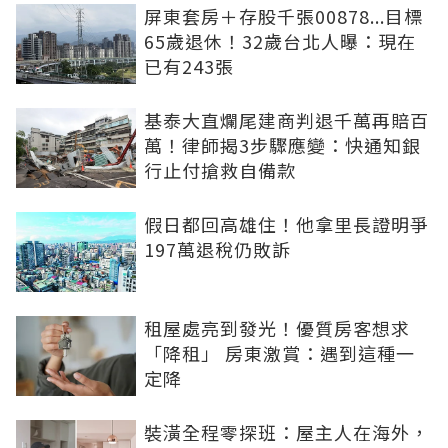
屏東套房＋存股千張00878...目標
65歲退休！32歲台北人曝：現在
已有243張
基泰大直爛尾建商判退千萬再賠百
萬！律師揭3步驟應變：快通知銀
行止付搶救自備款
假日都回高雄住！他拿里長證明爭
197萬退稅仍敗訴
租屋處亮到發光！優質房客想求
「降租」 房東激賞：遇到這種一
定降
裝潢全程零探班：屋主人在海外，