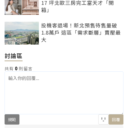
17 坪北歐三房完工當天才「開
箱」
投機客退場！新北預售待售量破
1.8萬戶 這區「需求斷層」賣壓最
大
討論區
共有
0
則留言
規範
回覆