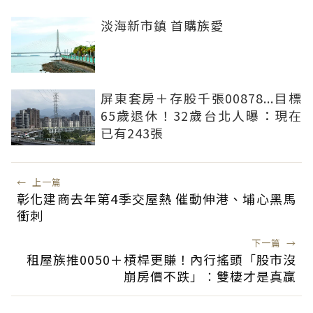
淡海新市鎮 首購族愛
屏東套房＋存股千張00878...目標
65歲退休！32歲台北人曝：現在
已有243張
←
上一篇
彰化建商去年第4季交屋熱 催動伸港、埔心黑馬
衝刺
下一篇
→
租屋族推0050＋槓桿更賺！內行搖頭「股市沒
崩房價不跌」︰雙棲才是真贏