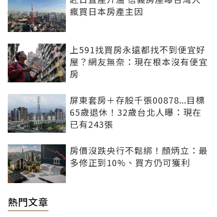
瘋買日本房產主因
上591找買房永遠都找不到便宜好
屋？網友無奈：現在根本沒有便宜
房
屏東套房＋存股千張00878...目標
65歲退休！32歲台北人曝：現在
已有243張
房價沒跌央行不鬆綁！顏炳立：最
多修正到10%、買方仍可獲利
熱門文章