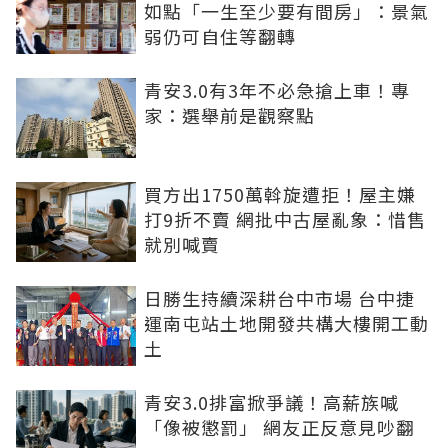
如點「一生至少要有間房」：景氣
弱仍可自住等翻轉
青安3.0有3年不必急搶上車！專
家：選舉前是觀察點
買方出1750萬斡旋遭拒！屋主嫌
打9折不賣 網批中古屋亂象：惜售
就別喊賣
日勝生持續深耕台中市場 台中捷
運南屯站土地開發共構大樓開工動
土
青安3.0排富掀爭議！高薪族喊
「像被懲罰」 網友正反意見吵翻