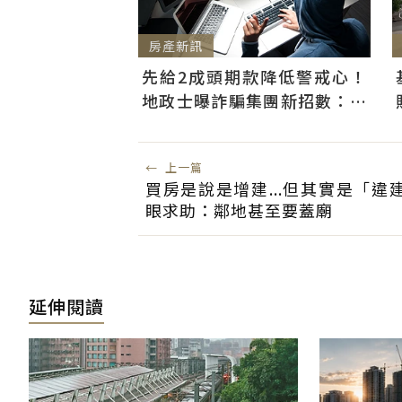
房產新訊
先給2成頭期款降低警戒心！
地政士曝詐騙集團新招數：偷
辦抵押房屋恐難救
←
上一篇
買房是說是增建...但其實是「違
眼求助：鄰地甚至要蓋廟
延伸閱讀