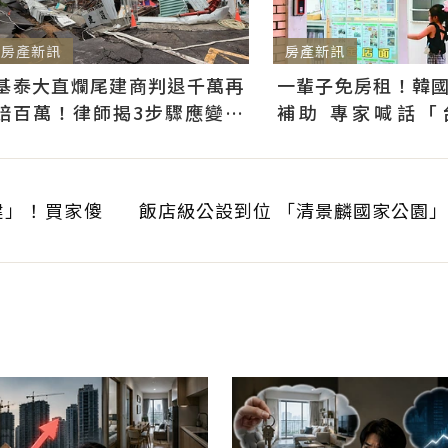
房產新訊
房產新訊
基泰大直爛尾建商判退千萬再
一輩子免房租！韓
賠百萬！律師揭3步驟應變：
補助 專家喊話「
快通知銀行止付搶救自備款
習」：社宅僅打8折
建」！買家傻
飯店級公設到位 「清景麟國家公園