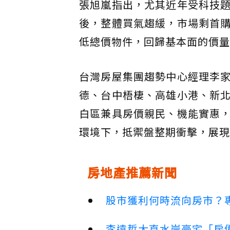
張旭嵐指出，尤其近年受科技
後，整體買氣趨緩，市場剩首
低總價物件，回歸基本面的價量
台灣房屋集團趨勢中心經理李
德、台中梧棲、高雄小港、新
白區兼具房價親民、機能實惠
環境下，抵禦盤整期衝擊，展現
房地產推薦新聞
股市獲利何時流向房市？
李遠哲大直水岸豪宅「房