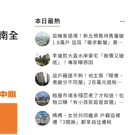
本日最熱
以南全
投機客退場！新北預售待售量破
1.8萬戶 這區「需求斷層」賣壓
最大
李遠哲大直水岸豪宅「房價又破
底」！專家曝原因
設戶籍還不夠！他主張「睡覺、
煮飯分不同屋」2百萬元退稅照
樣沒了
租屋市場多殘忍老了才知道！包
租公曝「有小孩家庭是首選」：
寧可不租老人也別自找麻煩
媽媽、女兒共同繼承 戶籍這樣
遷「3間房」都享自住優稅