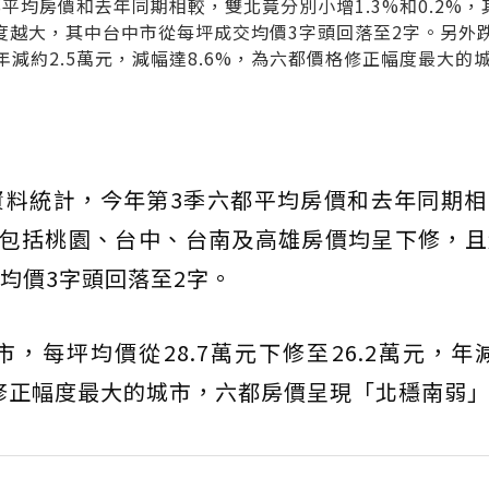
均房價和去年同期相較，雙北竟分別小增1.3%和0.2%，
度越大，其中台中市從每坪成交均價3字頭回落至2字。另外
，年減約2.5萬元，減幅達8.6%，為六都價格修正幅度最大的
資料統計，今年第3季六都平均房價和去年同期相
，其餘包括桃園、台中、台南及高雄房價均呈下修，
均價3字頭回落至2字。
每坪均價從28.7萬元下修至26.2萬元，年減
格修正幅度最大的城市，六都房價呈現「北穩南弱