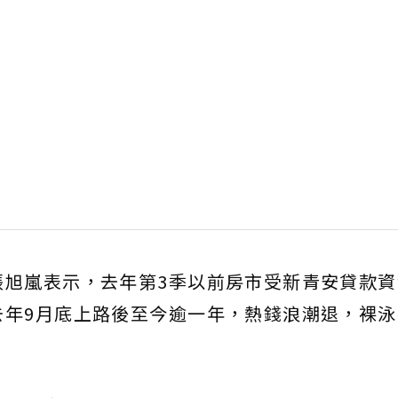
張旭嵐表示，去年第3季以前房市受新青安貸款資
去年9月底上路後至今逾一年，熱錢浪潮退，裸泳