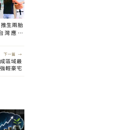
國推生兩胎
台灣應學
根本沒用
下一篇
→
」成區域最
強輕豪宅