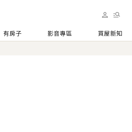
有房子
影音專區
買屋新知