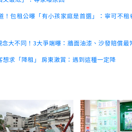
道！包租公曝「有小孩家庭是首選」：寧可不租
客觀念大不同！3大爭端曝：牆面油漆、沙發賠償最
客想求「降租」 房東激賞：遇到這種一定降