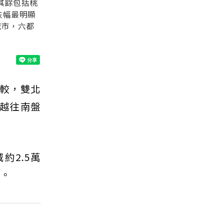
其餘包括桃
跌幅最明顯
城市，六都
較，雙北
且越往南盤
約2.5萬
」。