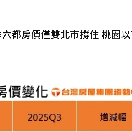
季六都房價僅雙北市撐住 桃園