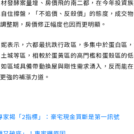
題材發酵案量增、房價飛的南二都，在今年投資族
購自住撐盤，「不追價、反殺價」的態度，成交物
調整期，房價修正幅度也因而更明顯。
家妮表示，六都最抗跌行政區，多集中於蛋白區，
北土城等區，相較於蛋黃區的高門檻和蛋殼區的低
，如區域具備帶動換屋與剛性需求湧入，反而能在
更強的補漲力道。
專家揭「2指標」：豪宅現金買斷是第一訊號
價又破底」！專家曝原因