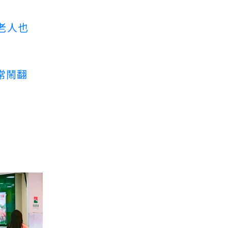
老人也
常鬧翻