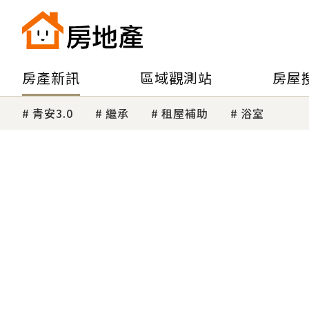
房產新訊
區域觀測站
房屋
青安3.0
繼承
租屋補助
浴室