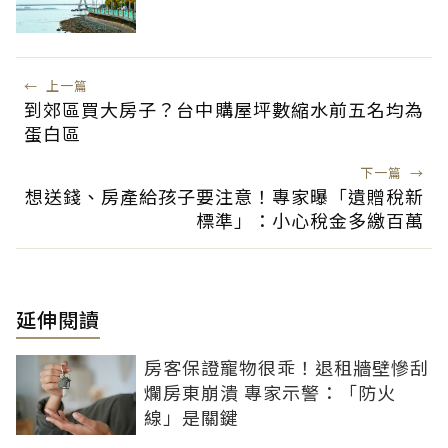
←
上一篇
到郊區買大房子？台中購屋坪數縮水前五名均為
蛋白區
下一篇
→
想送錢、房產給孩子要注意！專家曝「遺贈稅新
標準」：小心稅金多繳百萬
延伸閱讀
房客保證寵物很乖！退租牆壁慘刮
爛房東崩潰 專家示警：「防火
線」是關鍵