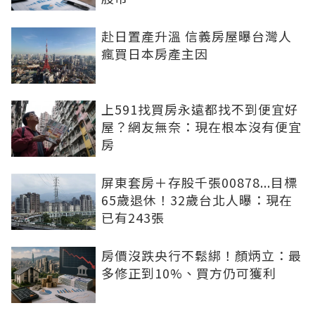
赴日置產升溫 信義房屋曝台灣人
瘋買日本房產主因
上591找買房永遠都找不到便宜好
屋？網友無奈：現在根本沒有便宜
房
屏東套房＋存股千張00878...目標
65歲退休！32歲台北人曝：現在
已有243張
房價沒跌央行不鬆綁！顏炳立：最
多修正到10%、買方仍可獲利