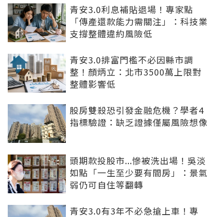
青安3.0利息補貼退場！專家點
「傳產還款能力需關注」：科技業
支撐整體違約風險低
青安3.0排富門檻不必因縣市調
整！顏炳立：北市3500萬上限對
整體影響低
股房雙殺恐引發金融危機？學者4
指標驗證：缺乏證據僅屬風險想像
頭期款投股市...慘被洗出場！吳淡
如點「一生至少要有間房」：景氣
弱仍可自住等翻轉
青安3.0有3年不必急搶上車！專