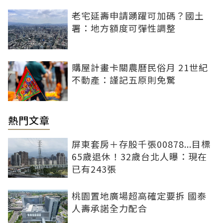
老宅延壽申請踴躍可加碼？國土
署：地方額度可彈性調整
購屋計畫卡關農曆民俗月 21世紀
不動產：謹記五原則免驚
熱門文章
屏東套房＋存股千張00878...目標
65歲退休！32歲台北人曝：現在
已有243張
桃園置地廣場超高確定要拆 國泰
人壽承諾全力配合