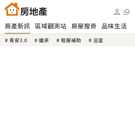
房產新訊
區域觀測站
房屋搜奇
品味生活
青安3.0
繼承
租屋補助
浴室