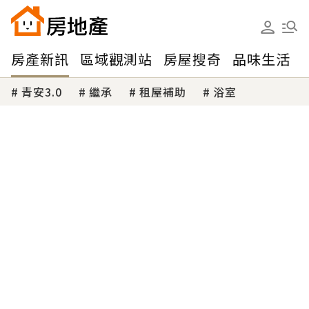
房產新訊
區域觀測站
房屋搜奇
品味生活
青安3.0
繼承
租屋補助
浴室