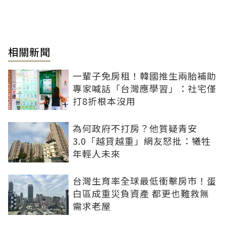
相關新聞
一輩子免房租！韓國推生兩胎補助
專家喊話「台灣應學習」：社宅僅
打8折根本沒用
為何政府不打房？他質疑青安
3.0「越貸越重」網友怒批：犧牲
年輕人未來
台灣生育率全球最低衝擊房市！蛋
白區成重災負資產 都更也難救無
需求老屋