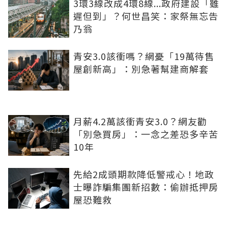
3環3線改成4環8線...政府建設「雖
遲但到」？何世昌笑：家祭無忘告
乃翁
青安3.0該衝嗎？網憂「19萬待售
屋創新高」：別急著幫建商解套
月薪4.2萬該衝青安3.0？網友勸
「別急買房」：一念之差恐多辛苦
10年
先給2成頭期款降低警戒心！地政
士曝詐騙集團新招數：偷辦抵押房
屋恐難救