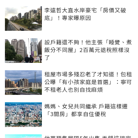
李遠哲大直水岸豪宅「房價又破
底」！專家曝原因
設戶籍還不夠！他主張「睡覺、煮
飯分不同屋」2百萬元退稅照樣沒
了
租屋市場多殘忍老了才知道！包租
公曝「有小孩家庭是首選」：寧可
不租老人也別自找麻煩
媽媽、女兒共同繼承 戶籍這樣遷
「3間房」都享自住優稅
他買預售屋隔5年出售 弄錯這規定