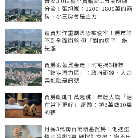
青安3.0扶植小資婚育...市場明顯
分流！張旭嵐：1200-1800萬的兩
房、小三房會是主力
追買炒作重劃區恐被套牢！房市等
不到全面崩盤 但「對的房子」能
先漲
買房跟著資金走！阿宅揭3指標
「鎖定潛力區」：政府砸錢、大企
業進駐是訊號
買房動輒千萬起跳！年輕人嘆「活
在當下更好」 網酸：領3萬做10萬
的夢
月薪3萬掏百萬積蓄買房！他遇疫
情底薪剩2萬 硬撐到交屋：繳不出