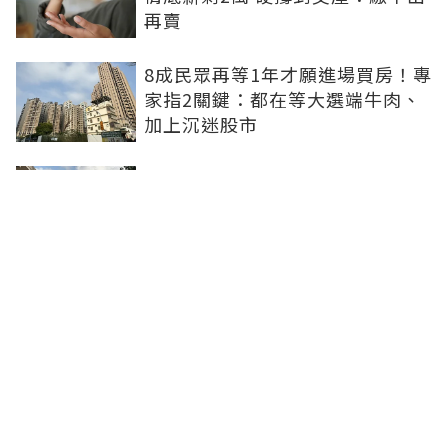
再賣
8成民眾再等1年才願進場買房！專
家指2關鍵：都在等大選端牛肉、
加上沉迷股市
0積蓄被迫買房！北漂族砸100萬
搶買A7預售破7字頭 網驚：割韭
菜？
「爸擁多間房卻不願降租！」 社
工嘆世代差異 網曝殘酷真相：是
在篩人
聯合線上公司 著作權所有 ©2025