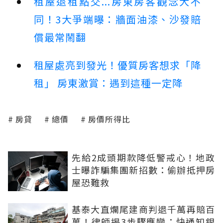
租屋退租點交...房東房客觀念大不
同！3大爭端曝：牆面油漆、沙發賠
償最常鬧翻
租屋處亮到發光！優質房客想求「降
租」 房東激賞：遇到這種一定降
房貸
總價
房價所得比
先給2成頭期款降低警戒心！地政
士曝詐騙集團新招數：偷辦抵押房
屋恐難救
基泰大直爛尾建商判退千萬再賠百
萬！律師揭3步驟應變：快通知銀