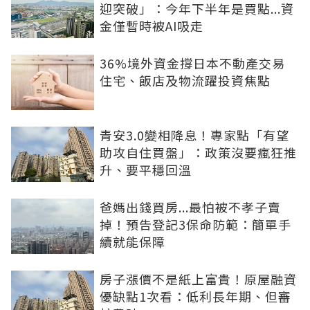
迎突破」：今年下半年是買點...資
金僅暫時被AI吸走
36%境外資金撐日本不動產交易
住宅、飯店及物流躍投資焦點
青安3.0變相降息！專家點「有望
助攻自住買盤」：政策沒要瘋狂推
升、要平穩回溫
爸媽出錢買房...最怕被不孝子賣
掉！預告登記3保命防範：簡單手
續就能保障
房子漲價不是紙上富貴！原屋融資
優缺點1次看：低利長年期、但審