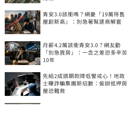
青安3.0該衝嗎？網憂「19萬待售
屋創新高」：別急著幫建商解套
月薪4.2萬該衝青安3.0？網友勸
「別急買房」：一念之差恐多辛苦
10年
先給2成頭期款降低警戒心！地政
士曝詐騙集團新招數：偷辦抵押房
屋恐難救
社工魂走進房仲業 信義房屋讓助
人專業找到新舞台