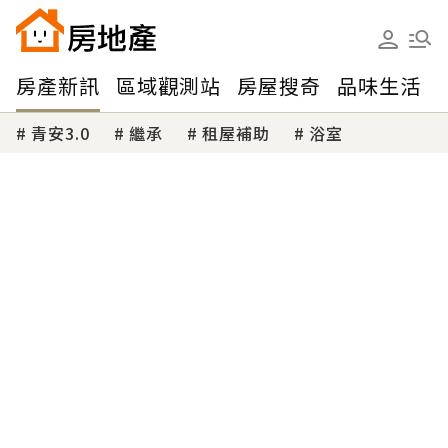
房產新訊
區域觀測站
房屋搜奇
品味生活
青安3.0
繼承
租屋補助
浴室