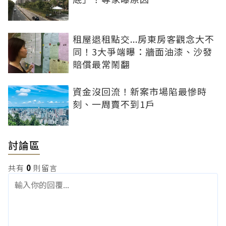
租屋退租點交...房東房客觀念大不
同！3大爭端曝：牆面油漆、沙發
賠償最常鬧翻
資金沒回流！新案市場陷最慘時
刻、一周賣不到1戶
討論區
共有
0
則留言