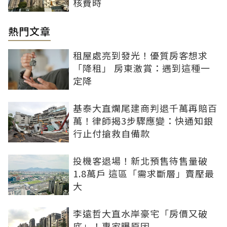
核費時
熱門文章
租屋處亮到發光！優質房客想求
「降租」 房東激賞：遇到這種一
定降
基泰大直爛尾建商判退千萬再賠百
萬！律師揭3步驟應變：快通知銀
行止付搶救自備款
投機客退場！新北預售待售量破
1.8萬戶 這區「需求斷層」賣壓最
大
李遠哲大直水岸豪宅「房價又破
底」！專家曝原因