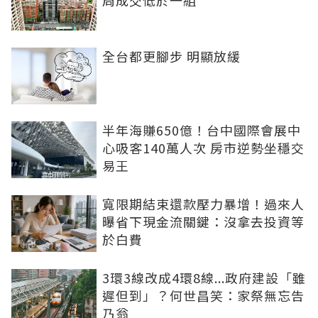
周成交低於一組
全台都更腳步 明顯放緩
半年海賺650億！台中國際會展中
心吸客140萬人次 房市逆勢坐穩交
易王
寬限期結束還款壓力暴增！過來人
曝省下現金流關鍵：沒拿去投資等
於白費
3環3線改成4環8線...政府建設「雖
遲但到」？何世昌笑：家祭無忘告
乃翁