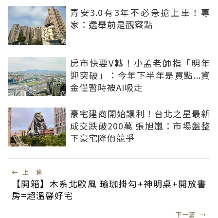
青安3.0有3年不必急搶上車！專
家：選舉前是觀察點
房市快要V轉！小孟老師指「明年
迎突破」：今年下半年是買點...資
金僅暫時被AI吸走
豪宅建商開始讓利！台北之星最新
成交跌破200萬 張旭嵐：市場盤整
下豪宅降價競爭
←
上一篇
【開箱】木系北歐風 瑜珈掛勾+神明桌+開放書
房=超溫馨好宅
下一篇
→