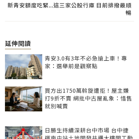
新青安額度吃緊...這三家公股行庫 目前排撥最順
暢
延伸閱讀
青安3.0有3年不必急搶上車！專
家：選舉前是觀察點
買方出1750萬斡旋遭拒！屋主嫌
打9折不賣 網批中古屋亂象：惜售
就別喊賣
日勝生持續深耕台中市場 台中捷
運南屯站土地開發共構大樓開工動