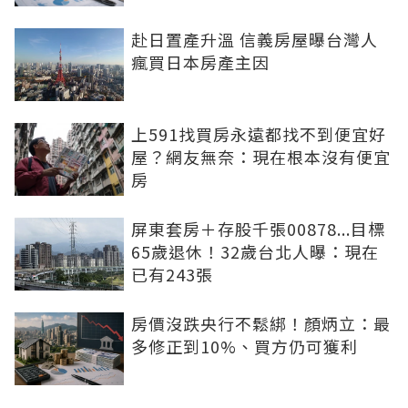
赴日置產升溫 信義房屋曝台灣人
瘋買日本房產主因
上591找買房永遠都找不到便宜好
屋？網友無奈：現在根本沒有便宜
房
屏東套房＋存股千張00878...目標
65歲退休！32歲台北人曝：現在
已有243張
房價沒跌央行不鬆綁！顏炳立：最
多修正到10%、買方仍可獲利