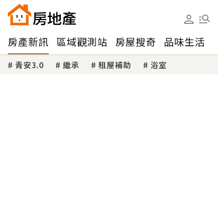
房產新訊
區域觀測站
房屋搜奇
品味生活
青安3.0
繼承
租屋補助
浴室