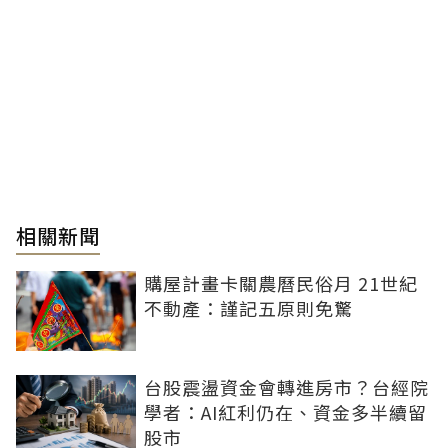
相關新聞
購屋計畫卡關農曆民俗月 21世紀
不動產：謹記五原則免驚
台股震盪資金會轉進房市？台經院
學者：AI紅利仍在、資金多半續留
股市