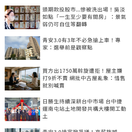
頭期款投股市...慘被洗出場！吳淡
如點「一生至少要有間房」：景氣
弱仍可自住等翻轉
青安3.0有3年不必急搶上車！專
家：選舉前是觀察點
買方出1750萬斡旋遭拒！屋主嫌
打9折不賣 網批中古屋亂象：惜售
就別喊賣
日勝生持續深耕台中市場 台中捷
運南屯站土地開發共構大樓開工動
土
青安3.0排富掀爭議！高薪族喊