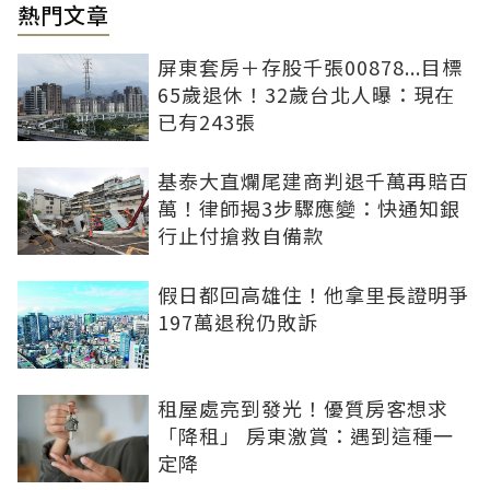
熱門文章
屏東套房＋存股千張00878...目標
65歲退休！32歲台北人曝：現在
已有243張
基泰大直爛尾建商判退千萬再賠百
萬！律師揭3步驟應變：快通知銀
行止付搶救自備款
假日都回高雄住！他拿里長證明爭
197萬退稅仍敗訴
租屋處亮到發光！優質房客想求
「降租」 房東激賞：遇到這種一
定降