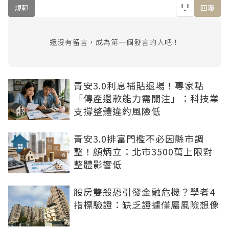
規範
回覆
還沒有留言，成為第一個發言的人吧！
青安3.0利息補貼退場！專家點
「傳產還款能力需關注」：科技業
支撐整體違約風險低
青安3.0排富門檻不必因縣市調
整！顏炳立：北市3500萬上限對
整體影響低
股房雙殺恐引發金融危機？學者4
指標驗證：缺乏證據僅屬風險想像