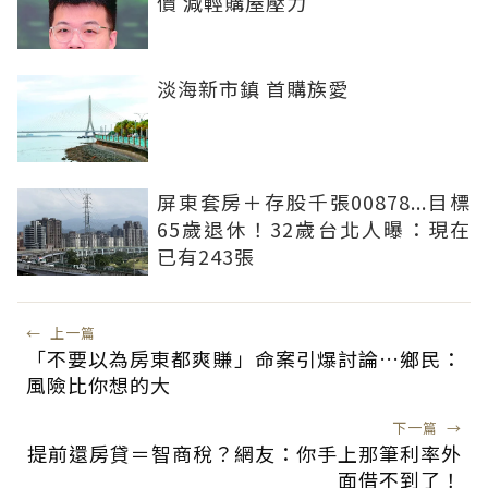
價 減輕購屋壓力
淡海新市鎮 首購族愛
屏東套房＋存股千張00878...目標
65歲退休！32歲台北人曝：現在
已有243張
←
上一篇
「不要以為房東都爽賺」命案引爆討論…鄉民：
風險比你想的大
下一篇
→
提前還房貸＝智商稅？網友：你手上那筆利率外
面借不到了！