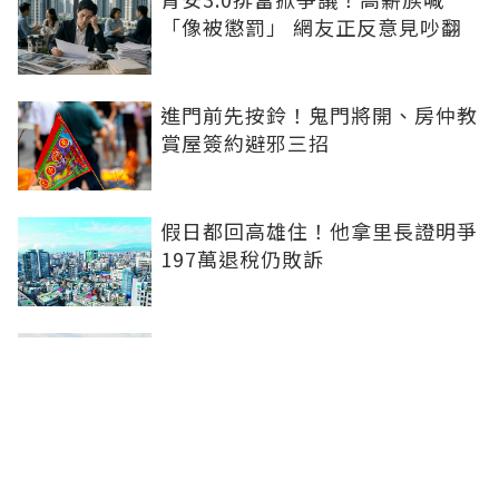
「像被懲罰」 網友正反意見吵翻
進門前先按鈴！鬼門將開、房仲教
賞屋簽約避邪三招
假日都回高雄住！他拿里長證明爭
197萬退稅仍敗訴
房市快要V轉！小孟老師指「明年
迎突破」：今年下半年是買點...資
金僅暫時被AI吸走
36%境外資金撐日本不動產交易
住宅、飯店及物流躍投資焦點