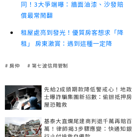
同！3大爭端曝：牆面油漆、沙發賠
償最常鬧翻
租屋處亮到發光！優質房客想求「降
租」 房東激賞：遇到這種一定降
房仲
第七波信用管制
先給2成頭期款降低警戒心！地政
士曝詐騙集團新招數：偷辦抵押房
屋恐難救
基泰大直爛尾建商判退千萬再賠百
萬！律師揭3步驟應變：快通知銀
行止付搶救自備款