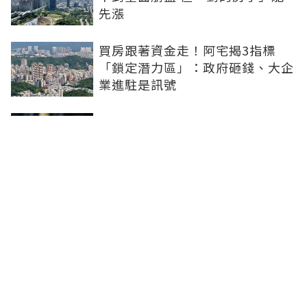
先漲
買房跟著資金走！阿宅揭3指標
「鎖定潛力區」：政府砸錢、大企
業進駐是訊號
買房動輒千萬起跳！年輕人嘆「活
在當下更好」 網酸：領3萬做10萬
的夢
月薪3萬掏百萬積蓄買房！他遇疫
情底薪剩2萬 硬撐到交屋：繳不出
再賣
聯合線上公司 著作權所有 ©2025