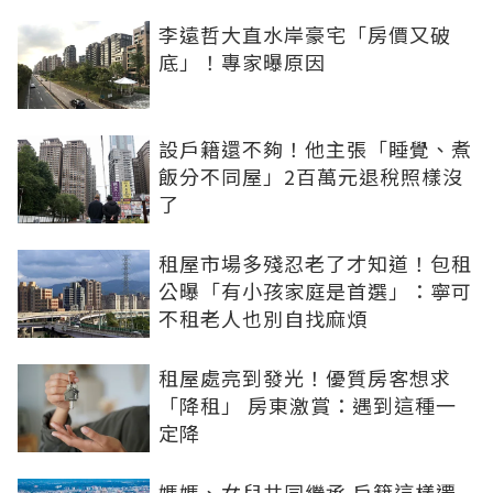
李遠哲大直水岸豪宅「房價又破
底」！專家曝原因
設戶籍還不夠！他主張「睡覺、煮
飯分不同屋」2百萬元退稅照樣沒
了
租屋市場多殘忍老了才知道！包租
公曝「有小孩家庭是首選」：寧可
不租老人也別自找麻煩
租屋處亮到發光！優質房客想求
「降租」 房東激賞：遇到這種一
定降
媽媽、女兒共同繼承 戶籍這樣遷