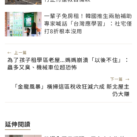
一輩子免房租！韓國推生兩胎補助
專家喊話「台灣應學習」：社宅僅
打8折根本沒用
←
上一篇
為了孩子租學區老屋...媽媽崩潰「以後不住」：
蟲多又臭、機械車位超恐怖
下一篇
→
「金龍風暴」橫掃這區稅收狂減六成 新北屋主
仍大賺
延伸閱讀