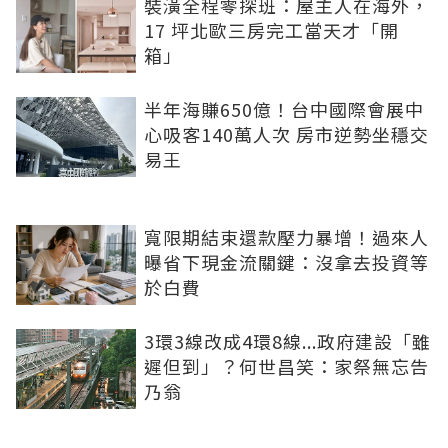
裝潢全程零探班：屋主人在海外，
17 坪北歐三房完工當天才「開
箱」
半年海賺650億！台中國際會展中
心吸客140萬人次 房市逆勢坐穩交
易王
寬限期結束還款壓力暴增！過來人
曝省下現金流關鍵：沒拿去投資等
於白費
3環3線改成4環8線...政府建設「雖
遲但到」？何世昌笑：家祭無忘告
乃翁