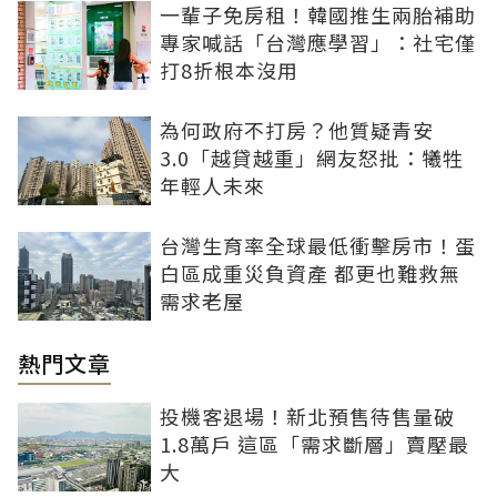
一輩子免房租！韓國推生兩胎補助
專家喊話「台灣應學習」：社宅僅
打8折根本沒用
為何政府不打房？他質疑青安
3.0「越貸越重」網友怒批：犧牲
年輕人未來
台灣生育率全球最低衝擊房市！蛋
白區成重災負資產 都更也難救無
需求老屋
熱門文章
投機客退場！新北預售待售量破
1.8萬戶 這區「需求斷層」賣壓最
大