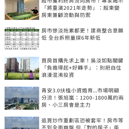
股市獲利終將流向房市！專家揭示
「將重演2021年走勢」：股東變
房東兼顧流動與防禦
房市慘淡拖累都更！建商整合意願
低 全台拆照量探6年新低
買房首購先求上車！吳淡如點關鍵
「負擔得起+好轉手」：別把自住
浪漫混淆投資
青安3.0扶植小資婚育...市場明顯
分流！張旭嵐：1200-1800萬的兩
房、小三房會是主力
追買炒作重劃區恐被套牢！房市等
不到全面崩盤 但「對的房子」能