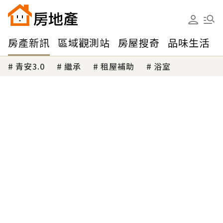
房產新訊
區域觀測站
房屋搜奇
品味生活
青安3.0
繼承
租屋補助
浴室