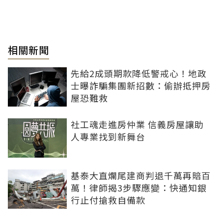
相關新聞
先給2成頭期款降低警戒心！地政
士曝詐騙集團新招數：偷辦抵押房
屋恐難救
社工魂走進房仲業 信義房屋讓助
人專業找到新舞台
基泰大直爛尾建商判退千萬再賠百
萬！律師揭3步驟應變：快通知銀
行止付搶救自備款