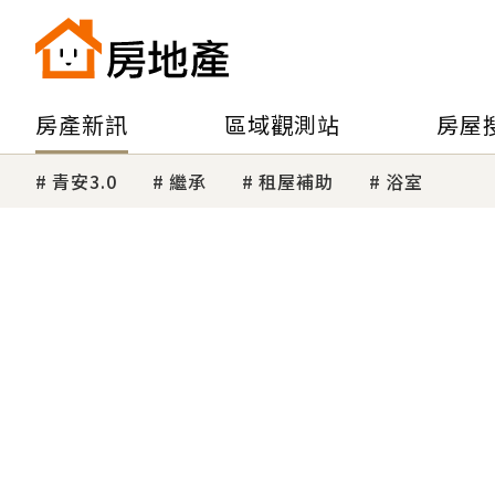
房產新訊
區域觀測站
房屋
青安3.0
繼承
租屋補助
浴室