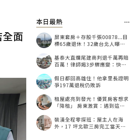
本日最熱
酒店全面
屏東套房＋存股千張00878...目
標65歲退休！32歲台北人曝：
現在已有243張
基泰大直爛尾建商判退千萬再賠
百萬！律師揭3步驟應變：快通
知銀行止付搶救自備款
假日都回高雄住！他拿里長證明
爭197萬退稅仍敗訴
租屋處亮到發光！優質房客想求
「降租」 房東激賞：遇到這種
一定降
裝潢全程零探班：屋主人在海
外，17 坪北歐三房完工當天才
「開箱」