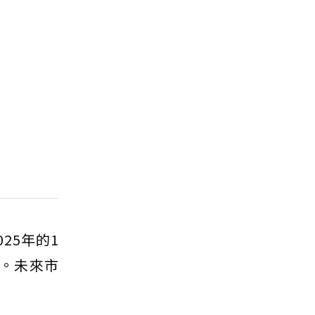
25年的1
睞。未來市