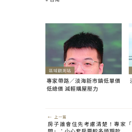
區域觀測站
專家帶路／淡海新市鎮低單價
低總價 減輕購屋壓力
←
上一篇
房子誰會住先考慮清楚！專家「5
間」：小心套房要較多頭期款