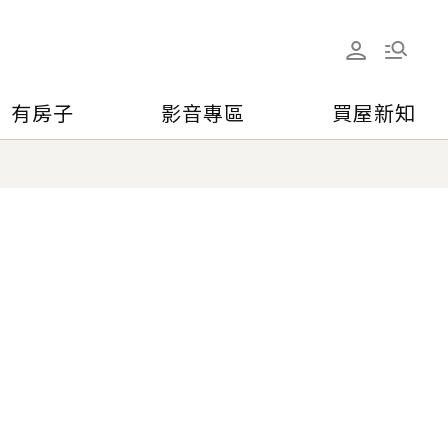
有房子
影音專區
買屋新知