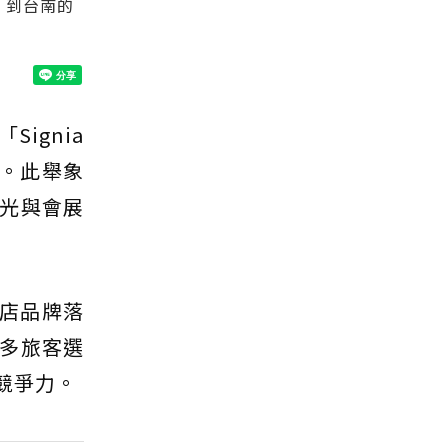
n」到台南的
ignia
修。此舉象
光與會展
飯店品牌落
多旅客選
競爭力。