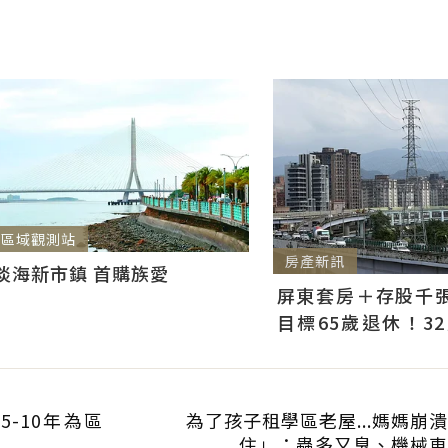
區域觀測站
房產新訊
淡海新市鎮 首購族愛
屏東套房＋存股千張00
目標65歲退休！3
曝：現在已有243張
-10年為區
為了孩子租學區老屋...媽媽崩
住」：蟲多又臭、機械車