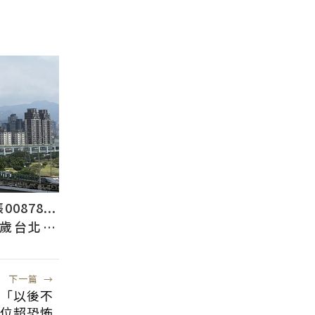
878...
2歲台北人
下一篇
→
潰「以後不
位超恐怖