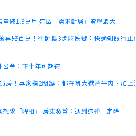
量破1.8萬戶 這區「需求斷層」賣壓最大
萬再賠百萬！律師揭3步驟應變：快通知銀行止
仲公會：下半年可期待
場買房！專家指2關鍵：都在等大選端牛肉、加上
客想求「降租」 房東激賞：遇到這種一定降