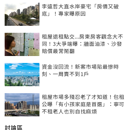
李遠哲大直水岸豪宅「房價又破
底」！專家曝原因
租屋退租點交...房東房客觀念大不
同！3大爭端曝：牆面油漆、沙發
賠償最常鬧翻
資金沒回流！新案市場陷最慘時
刻、一周賣不到1戶
租屋市場多殘忍老了才知道！包租
公曝「有小孩家庭是首選」：寧可
不租老人也別自找麻煩
討論區