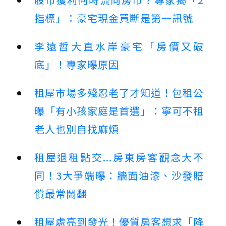
指標」：豪宅現金買斷是第一訊號
李遠哲大直水岸豪宅「房價又破
底」！專家曝原因
租屋市場多殘忍老了才知道！包租公
曝「有小孩家庭是首選」：寧可不租
老人也別自找麻煩
租屋退租點交...房東房客觀念大不
同！3大爭端曝：牆面油漆、沙發賠
償最常鬧翻
租屋處亮到發光！優質房客想求「降