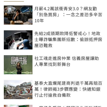
月薪4.2萬該衝青安3.0？網友勸
「別急買房」：一念之差恐多辛苦
10年
先給2成頭期款降低警戒心！地政
士曝詐騙集團新招數：偷辦抵押房
屋恐難救
社工魂走進房仲業 信義房屋讓助
人專業找到新舞台
基泰大直爛尾建商判退千萬再賠百
萬！律師揭3步驟應變：快通知銀
行止付搶救自備款