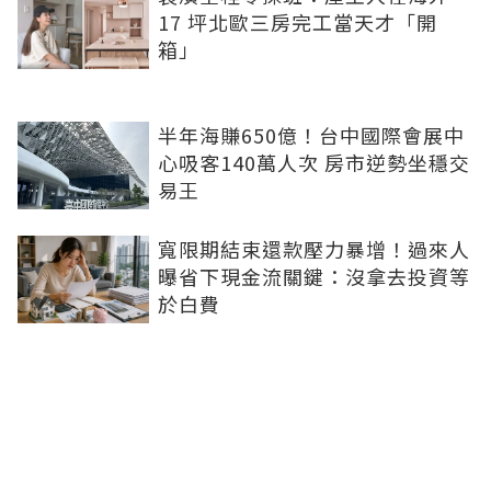
17 坪北歐三房完工當天才「開
箱」
半年海賺650億！台中國際會展中
心吸客140萬人次 房市逆勢坐穩交
易王
寬限期結束還款壓力暴增！過來人
曝省下現金流關鍵：沒拿去投資等
於白費