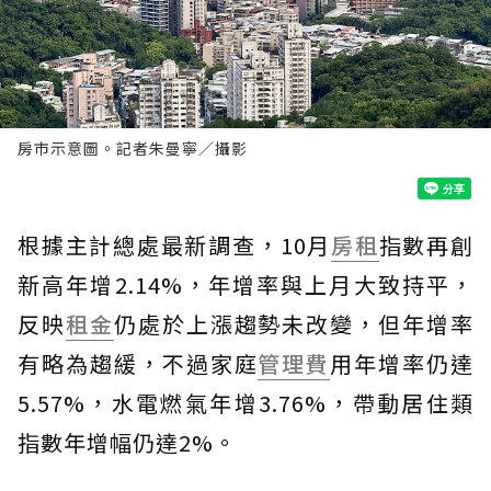
房市示意圖。記者朱曼寧／攝影
根據主計總處最新調查，10月
房租
指數再創
新高年增2.14%，年增率與上月大致持平，
反映
租金
仍處於上漲趨勢未改變，但年增率
有略為趨緩，不過家庭
管理費
用年增率仍達
5.57%，水電燃氣年增3.76%，帶動居住類
指數年增幅仍達2%。