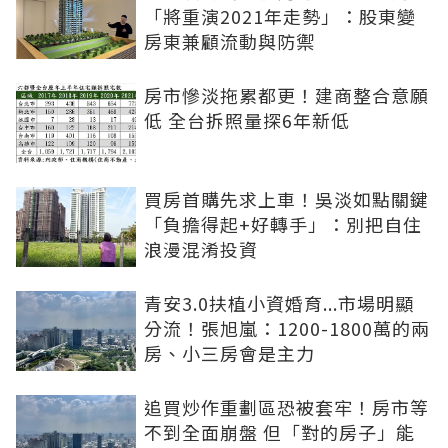
「將重演2021年走勢」：股東變
房東兼顧流動與防禦
房市慘淡拖累都更！建商整合意願
低 全台拆照量探6年新低
買房首購先求上車！吳淡如點關鍵
「負擔得起+好轉手」：別把自住
浪漫混淆投資
青安3.0扶植小資婚育...市場明顯
分流！張旭嵐：1200-1800萬的兩
房、小三房會是主力
追買炒作重劃區恐被套牢！房市等
不到全面崩盤 但「對的房子」能