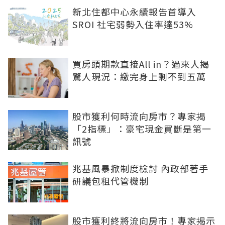
新北住都中心永續報告首導入
SROI 社宅弱勢入住率達53%
買房頭期款直接All in？過來人揭
驚人現況：繳完身上剩不到五萬
股市獲利何時流向房市？專家揭
「2指標」：豪宅現金買斷是第一
訊號
兆基風暴掀制度檢討 內政部著手
研議包租代管機制
股市獲利終將流向房市！專家揭示