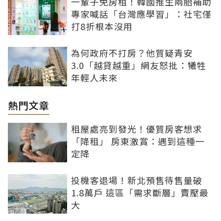
一輩子免房租！韓國推生兩胎補助
專家喊話「台灣應學習」：社宅僅
打8折根本沒用
為何政府不打房？他質疑青安
3.0「越貸越重」網友怒批：犧牲
年輕人未來
熱門文章
租屋處亮到發光！優質房客想求
「降租」 房東激賞：遇到這種一
定降
投機客退場！新北預售待售量破
1.8萬戶 這區「需求斷層」賣壓最
大