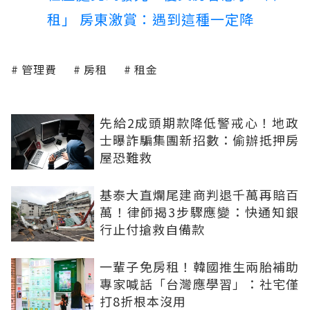
租」 房東激賞：遇到這種一定降
管理費
房租
租金
先給2成頭期款降低警戒心！地政
士曝詐騙集團新招數：偷辦抵押房
屋恐難救
基泰大直爛尾建商判退千萬再賠百
萬！律師揭3步驟應變：快通知銀
行止付搶救自備款
一輩子免房租！韓國推生兩胎補助
專家喊話「台灣應學習」：社宅僅
打8折根本沒用