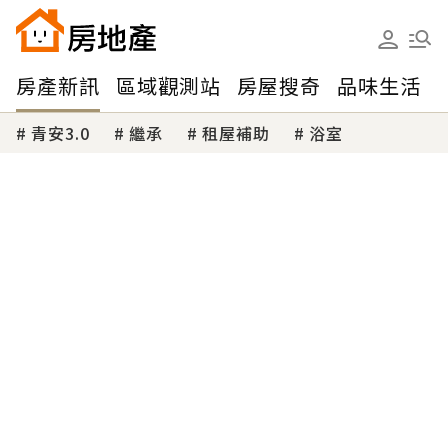
房產新訊
區域觀測站
房屋搜奇
品味生活
青安3.0
繼承
租屋補助
浴室