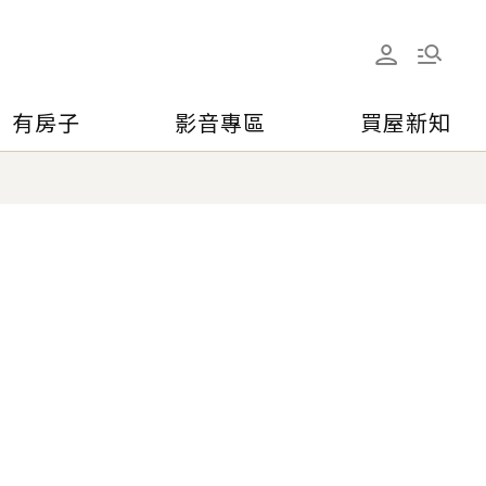
有房子
影音專區
買屋新知