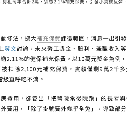
房租每年合計2萬，須繳2.1%補充保費，引發小資族反彈
啟動修法，擴大
補充保費
課徵範圍，消息一出引發
上
發文
討論，未來勞工獎金、股利、兼職收入等
納2.11%的健保補充保費。以10萬元獎金為例
再被扣除2,100元補充保費，實領僅剩9萬2千
階級直呼吃不消。
醫療費用，卻養出「把醫院當後院跑」的長者與
額外費用，「除了掛號費外幾乎全免」，導致部分