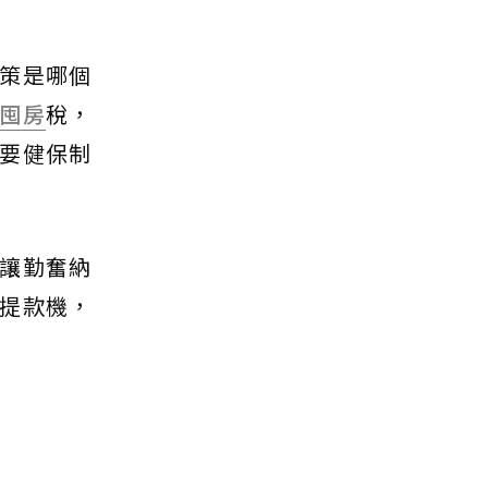
策是哪個
囤房
稅，
要健保制
讓勤奮納
提款機，