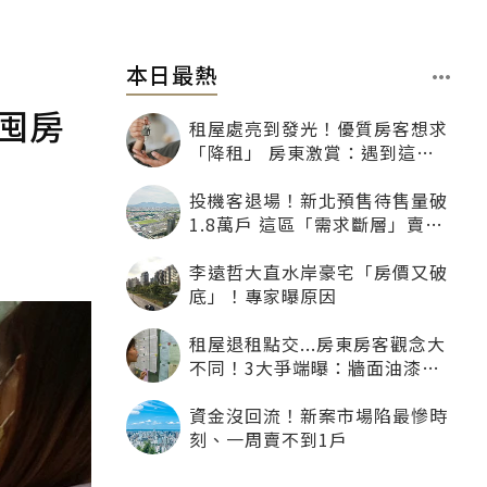
本日最熱
囤房
租屋處亮到發光！優質房客想求
「降租」 房東激賞：遇到這種
一定降
投機客退場！新北預售待售量破
1.8萬戶 這區「需求斷層」賣壓
最大
李遠哲大直水岸豪宅「房價又破
底」！專家曝原因
租屋退租點交...房東房客觀念大
不同！3大爭端曝：牆面油漆、
沙發賠償最常鬧翻
資金沒回流！新案市場陷最慘時
刻、一周賣不到1戶