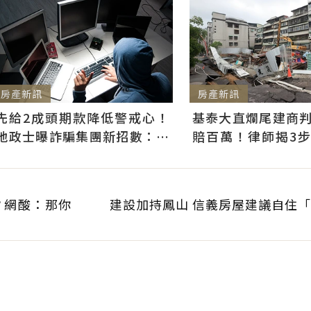
房產新訊
房產新訊
基泰大直爛尾建商
先給2成頭期款降低警戒心！
賠百萬！律師揭3
地政士曝詐騙集團新招數：偷
快通知銀行止付搶救
辦抵押房屋恐難救
？網酸：那你
建設加持鳳山 信義房屋建議自住