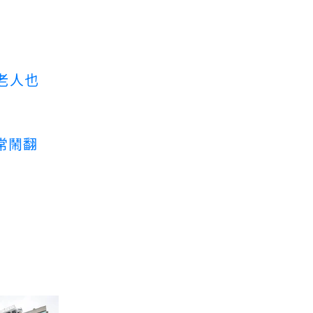
老人也
常鬧翻