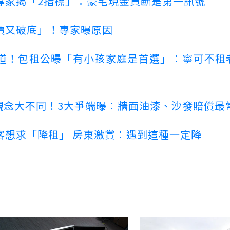
專家揭「2指標」：豪宅現金買斷是第一訊號
價又破底」！專家曝原因
道！包租公曝「有小孩家庭是首選」：寧可不租
客觀念大不同！3大爭端曝：牆面油漆、沙發賠償最
客想求「降租」 房東激賞：遇到這種一定降