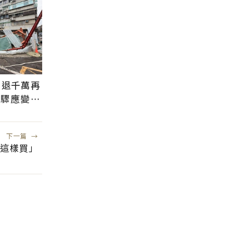
判退千萬再
步驟應變：
自備款
下一篇
→
「這樣買」