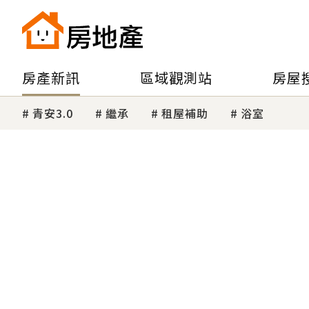
房產新訊
區域觀測站
房屋
青安3.0
繼承
租屋補助
浴室