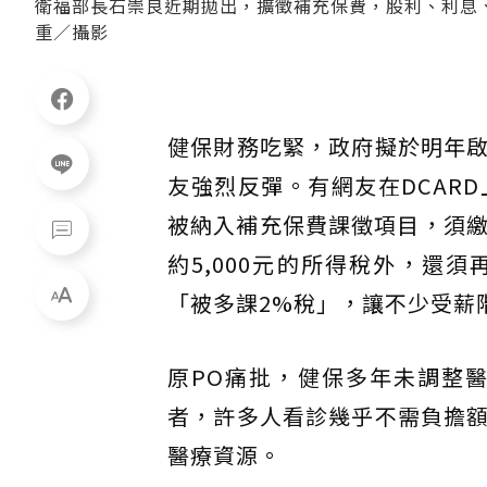
衛福部長石崇良近期拋出，擴徵補充保費，股利、利息、
重／攝影
健保財務吃緊，政府擬於明年
友強烈反彈。有網友在DCARD
被納入補充保費課徵項目，須繳
約5,000元的所得稅外，還須
「被多課2%稅」，讓不少受薪
原PO痛批，健保多年未調整
者，許多人看診幾乎不需負擔
醫療資源。