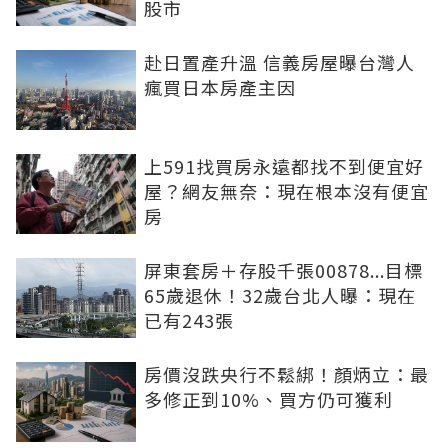
股市
赴日置產升溫 信義房屋曝台灣人
瘋買日本房產主因
上591找買房永遠都找不到便宜好
屋？網友無奈：現在根本沒有便宜
房
屏東套房＋存股千張00878...目標
65歲退休！32歲台北人曝：現在
已有243張
房價沒跌央行不鬆綁！顏炳立：最
多修正到10%、買方仍可獲利