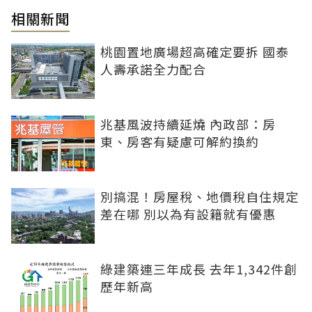
相關新聞
桃園置地廣場超高確定要拆 國泰
人壽承諾全力配合
兆基風波持續延燒 內政部：房
東、房客有疑慮可解約換約
別搞混！房屋稅、地價稅自住規定
差在哪 別以為有設籍就有優惠
綠建築連三年成長 去年1,342件創
歷年新高