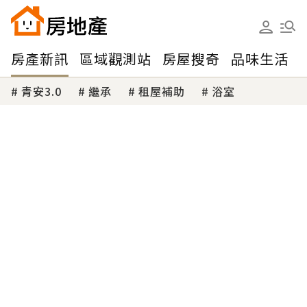
房產新訊
區域觀測站
房屋搜奇
品味生活
青安3.0
繼承
租屋補助
浴室