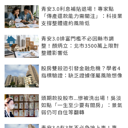
青安3.0利息補貼退場！專家點
「傳產還款能力需關注」：科技業
支撐整體違約風險低
青安3.0排富門檻不必因縣市調
整！顏炳立：北市3500萬上限對
整體影響低
股房雙殺恐引發金融危機？學者4
指標驗證：缺乏證據僅屬風險想像
頭期款投股市...慘被洗出場！吳淡
如點「一生至少要有間房」：景氣
弱仍可自住等翻轉
青安3.0有3年不必急搶上車！專