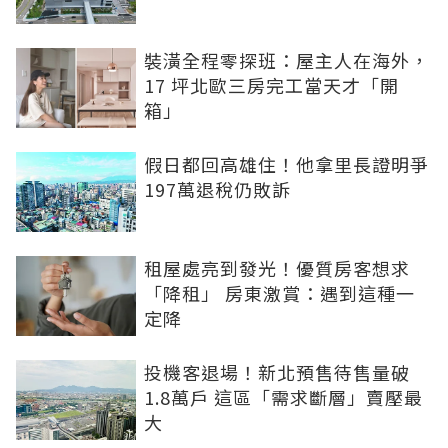
裝潢全程零探班：屋主人在海外，
17 坪北歐三房完工當天才「開
箱」
假日都回高雄住！他拿里長證明爭
197萬退稅仍敗訴
租屋處亮到發光！優質房客想求
「降租」 房東激賞：遇到這種一
定降
投機客退場！新北預售待售量破
1.8萬戶 這區「需求斷層」賣壓最
大