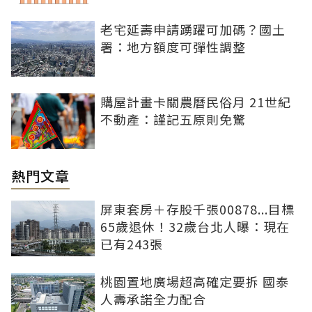
老宅延壽申請踴躍可加碼？國土
署：地方額度可彈性調整
購屋計畫卡關農曆民俗月 21世紀
不動產：謹記五原則免驚
熱門文章
屏東套房＋存股千張00878...目標
65歲退休！32歲台北人曝：現在
已有243張
桃園置地廣場超高確定要拆 國泰
人壽承諾全力配合