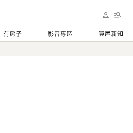
有房子
影音專區
買屋新知