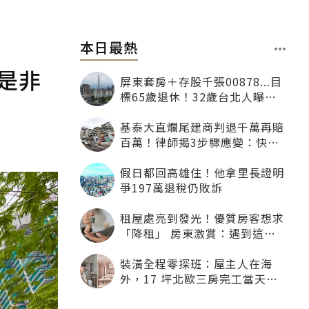
本日最熱
是非
屏東套房＋存股千張00878...目
標65歲退休！32歲台北人曝：
現在已有243張
基泰大直爛尾建商判退千萬再賠
百萬！律師揭3步驟應變：快通
知銀行止付搶救自備款
假日都回高雄住！他拿里長證明
爭197萬退稅仍敗訴
租屋處亮到發光！優質房客想求
「降租」 房東激賞：遇到這種
一定降
裝潢全程零探班：屋主人在海
外，17 坪北歐三房完工當天才
「開箱」