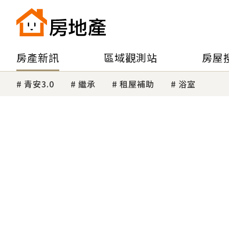
房產新訊
區域觀測站
房屋
青安3.0
繼承
租屋補助
浴室