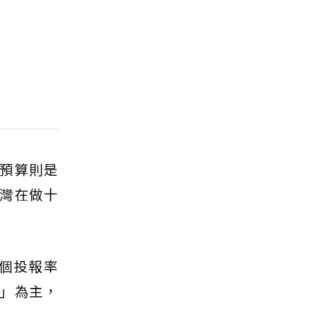
的預算則是
台灣在做十
個投報率
」為主，