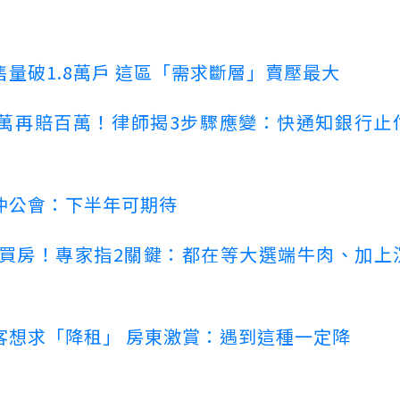
量破1.8萬戶 這區「需求斷層」賣壓最大
萬再賠百萬！律師揭3步驟應變：快通知銀行止
仲公會：下半年可期待
場買房！專家指2關鍵：都在等大選端牛肉、加上
客想求「降租」 房東激賞：遇到這種一定降