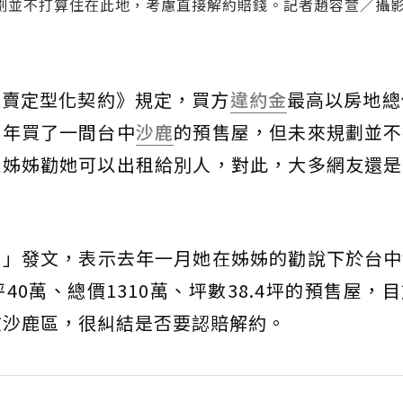
劃並不打算住在此地，考慮直接解約賠錢。記者趙容萱／攝
買賣定型化契約》規定，買方
違約金
最高以房地總
去年買了一間台中
沙鹿
的預售屋，但未來規劃並不
但姊姊勸她可以出租給別人，對此，大多網友還是
家
」發文，表示去年一月她在姊姊的勸說下於台中
0萬、總價1310萬、坪數38.4坪的預售屋，
在沙鹿區，很糾結是否要認賠解約。