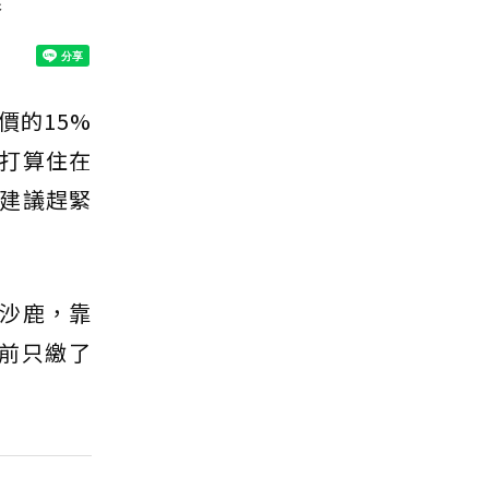
影
價的15%
打算住在
建議趕緊
沙鹿，靠
目前只繳了