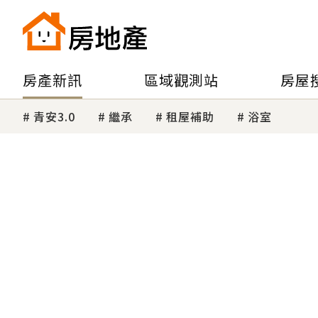
房產新訊
區域觀測站
房屋
青安3.0
繼承
租屋補助
浴室