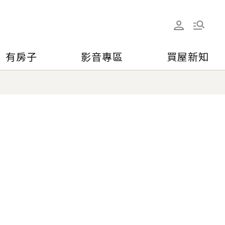
有房子
影音專區
買屋新知