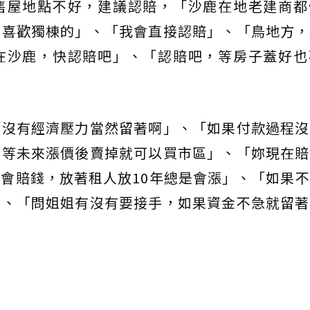
售屋地點不好，建議認賠，「沙鹿在地老建商都
人喜歡獨棟的」、「我會直接認賠」、「鳥地方，
在沙鹿，快認賠吧」、「認賠吧，等房子蓋好也
「沒有經濟壓力當然留著啊」、「如果付款過程沒
，等未來漲價後賣掉就可以買市區」、「妳現在賠
會賠錢，放著租人放10年總是會漲」、「如果
」、「問姐姐有沒有要接手，如果資金不急就留著