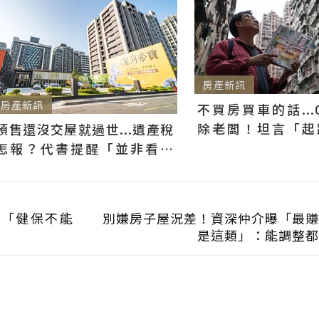
房產新訊
房產新訊
不買房買車的話...
除老闆！坦言「起
預售還沒交屋就過世...遺產稅
實」：理財終極目標
怎報？代書提醒「並非看總
價」：不算房產是債權
喊「健保不能
別嫌房子屋況差！資深仲介曝「最賺
？
是這類」：能調整都