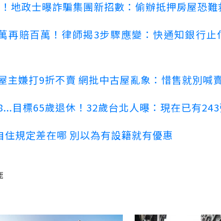
心！地政士曝詐騙集團新招數：偷辦抵押房屋恐難
萬再賠百萬！律師揭3步驟應變：快通知銀行止
！屋主嫌打9折不賣 網批中古屋亂象：惜售就別喊
...目標65歲退休！32歲台北人曝：現在已有24
自住規定差在哪 別以為有設籍就有優惠
鹿