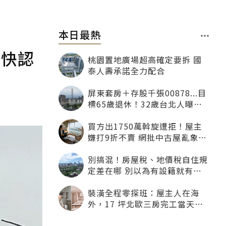
本日最熱
：快認
桃園置地廣場超高確定要拆 國
泰人壽承諾全力配合
屏東套房＋存股千張00878...目
標65歲退休！32歲台北人曝：
現在已有243張
買方出1750萬斡旋遭拒！屋主
嫌打9折不賣 網批中古屋亂象：
惜售就別喊賣
別搞混！房屋稅、地價稅自住規
定差在哪 別以為有設籍就有優
惠
裝潢全程零探班：屋主人在海
外，17 坪北歐三房完工當天才
「開箱」