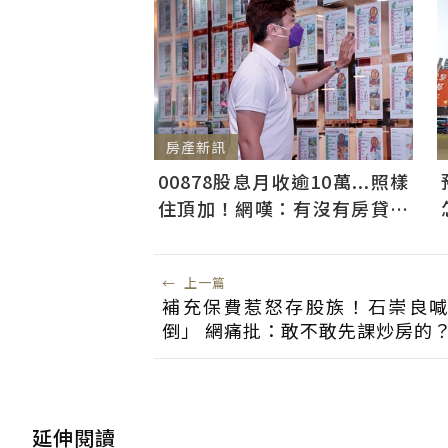
房產新訊
00878股息月收逾10萬...照樣
住頂加！網嘆：有沒有房貸才
是生活改變重點
←
上一篇
補充保費惹怒存股族！石崇良
倒」 網痛批：敢不敢先課炒房的
延伸閱讀