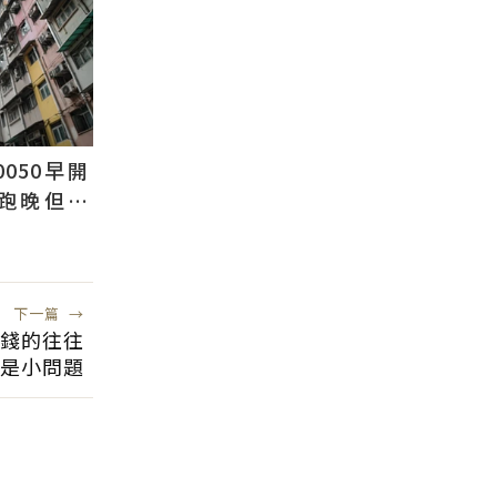
0050早開
跑晚但踏
是生活
下一篇
→
錢的往往
是小問題