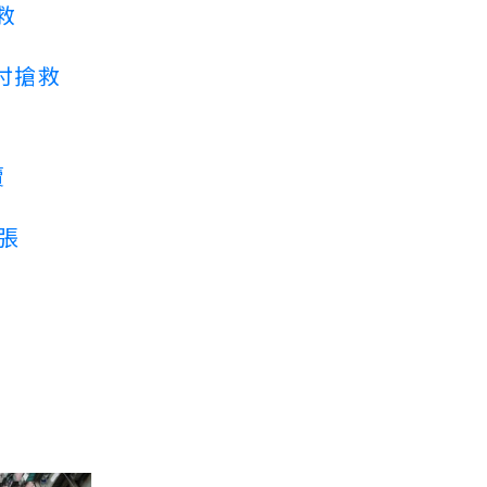
救
付搶救
賣
3張