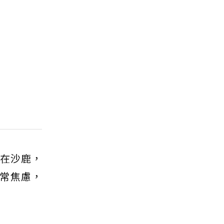
住在沙鹿，
常焦慮，