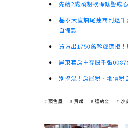
先給2成頭期款降低警戒
基泰大直爛尾建商判退千
自備款
買方出1750萬斡旋遭拒
屏東套房＋存股千張00878
別搞混！房屋稅、地價稅
預售屋
買房
違約金
沙