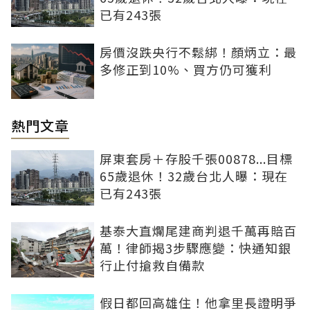
已有243張
房價沒跌央行不鬆綁！顏炳立：最
多修正到10%、買方仍可獲利
熱門文章
屏東套房＋存股千張00878...目標
65歲退休！32歲台北人曝：現在
已有243張
基泰大直爛尾建商判退千萬再賠百
萬！律師揭3步驟應變：快通知銀
行止付搶救自備款
假日都回高雄住！他拿里長證明爭