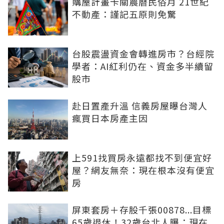
購屋計畫卡關農曆民俗月 21世紀
不動產：謹記五原則免驚
台股震盪資金會轉進房市？台經院
學者：AI紅利仍在、資金多半續留
股市
赴日置產升溫 信義房屋曝台灣人
瘋買日本房產主因
上591找買房永遠都找不到便宜好
屋？網友無奈：現在根本沒有便宜
房
屏東套房＋存股千張00878...目標
65歲退休！32歲台北人曝：現在