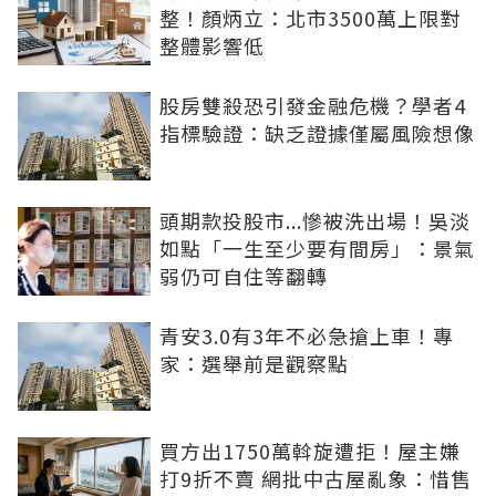
整！顏炳立：北市3500萬上限對
整體影響低
股房雙殺恐引發金融危機？學者4
指標驗證：缺乏證據僅屬風險想像
頭期款投股市...慘被洗出場！吳淡
如點「一生至少要有間房」：景氣
弱仍可自住等翻轉
青安3.0有3年不必急搶上車！專
家：選舉前是觀察點
買方出1750萬斡旋遭拒！屋主嫌
打9折不賣 網批中古屋亂象：惜售