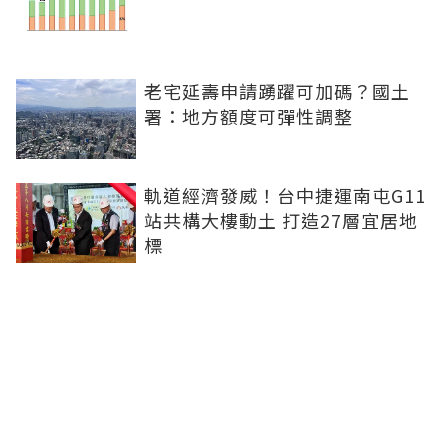
老宅延壽申請踴躍可加碼？國土
署：地方額度可彈性調整
軌道經濟發威！台中捷運南屯G11
站共構大樓動土 打造27層宜居地
標