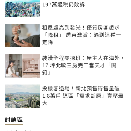
197萬退稅仍敗訴
租屋處亮到發光！優質房客想求
「降租」 房東激賞：遇到這種一
定降
裝潢全程零探班：屋主人在海外，
17 坪北歐三房完工當天才「開
箱」
投機客退場！新北預售待售量破
1.8萬戶 這區「需求斷層」賣壓最
大
討論區