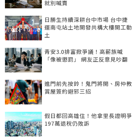
就別喊賣
日勝生持續深耕台中市場 台中捷
運南屯站土地開發共構大樓開工動
土
青安3.0排富掀爭議！高薪族喊
「像被懲罰」 網友正反意見吵翻
進門前先按鈴！鬼門將開、房仲教
賞屋簽約避邪三招
假日都回高雄住！他拿里長證明爭
197萬退稅仍敗訴