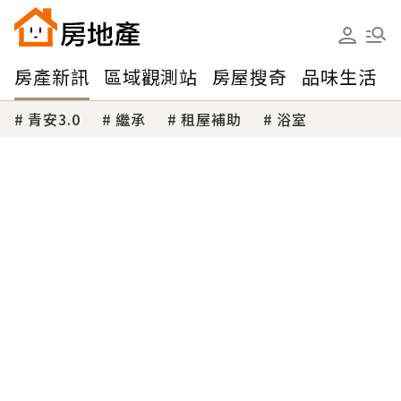
房產新訊
區域觀測站
房屋搜奇
品味生活
青安3.0
繼承
租屋補助
浴室