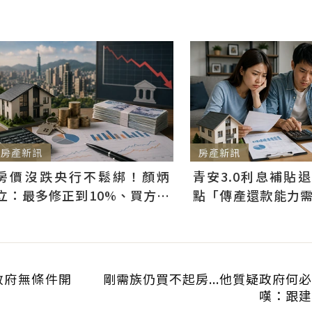
房產新訊
房產新訊
房價沒跌央行不鬆綁！顏炳
青安3.0利息補貼
立：最多修正到10%、買方仍
點「傳產還款能力
可獲利
科技業支撐整體違約
政府無條件開
剛需族仍買不起房...他質疑政府何
嘆：跟建