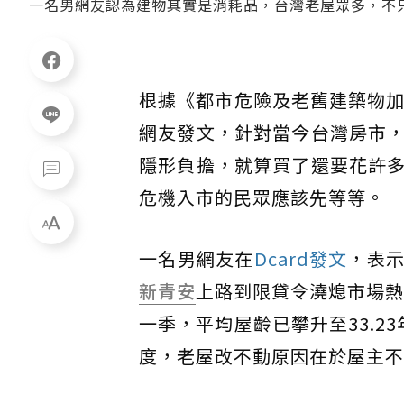
一名男網友認為建物其實是消耗品，台灣老屋眾多，不
根據《都市危險及老舊建築物
網友發文，針對當今台灣房市
隱形負擔，就算買了還要花許
危機入市的民眾應該先等等。
一名男網友在
Dcard發文
，表
新青安
上路到限貸令澆熄市場熱
一季，平均屋齡已攀升至33.
度，老屋改不動原因在於屋主不