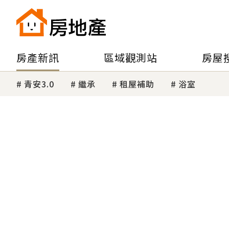
房產新訊
區域觀測站
房屋
青安3.0
繼承
租屋補助
浴室