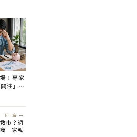
退場！專家
需關注」：
風險低
下一篇
→
必救市？網
商一家親