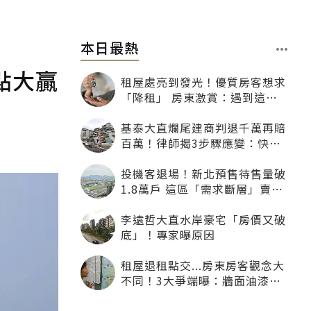
本日最熱
點大贏
租屋處亮到發光！優質房客想求
「降租」 房東激賞：遇到這種
一定降
基泰大直爛尾建商判退千萬再賠
百萬！律師揭3步驟應變：快通
知銀行止付搶救自備款
投機客退場！新北預售待售量破
1.8萬戶 這區「需求斷層」賣壓
最大
李遠哲大直水岸豪宅「房價又破
底」！專家曝原因
租屋退租點交...房東房客觀念大
不同！3大爭端曝：牆面油漆、
沙發賠償最常鬧翻