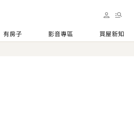
有房子
影音專區
買屋新知