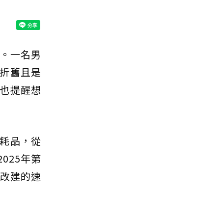
年。一名男
折舊且是
也提醒想
耗品，從
025年第
老改建的速