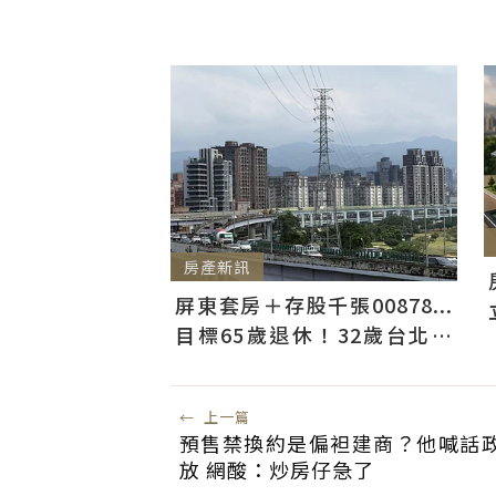
房產新訊
屏東套房＋存股千張00878...
目標65歲退休！32歲台北人
曝：現在已有243張
←
上一篇
預售禁換約是偏袒建商？他喊話
放 網酸：炒房仔急了