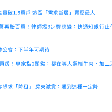
量破1.8萬戶 這區「需求斷層」賣壓最大
萬再賠百萬！律師揭3步驟應變：快通知銀行止
仲公會：下半年可期待
場買房！專家指2關鍵：都在等大選端牛肉、加上
客想求「降租」 房東激賞：遇到這種一定降