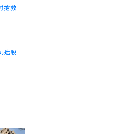
付搶救
沉迷股