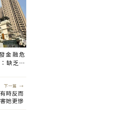
發金融危
證：缺乏證
下一篇
→
有時反而
害她更慘