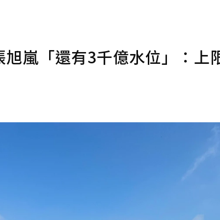
張旭嵐「還有3千億水位」：上