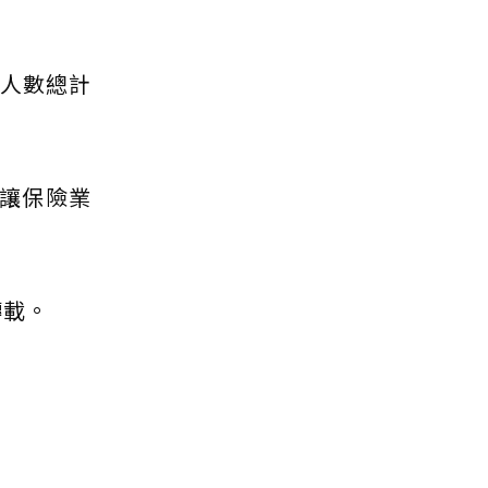
貸人數總計
也讓保險業
轉載。