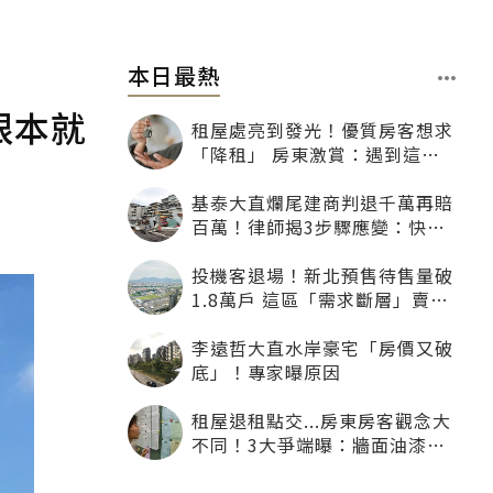
本日最熱
限本就
租屋處亮到發光！優質房客想求
「降租」 房東激賞：遇到這種
一定降
基泰大直爛尾建商判退千萬再賠
百萬！律師揭3步驟應變：快通
知銀行止付搶救自備款
投機客退場！新北預售待售量破
1.8萬戶 這區「需求斷層」賣壓
最大
李遠哲大直水岸豪宅「房價又破
底」！專家曝原因
租屋退租點交...房東房客觀念大
不同！3大爭端曝：牆面油漆、
沙發賠償最常鬧翻