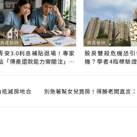
房產新訊
房產新訊
青安3.0利息補貼退場！專家
股房雙殺危機恐引
點「傳產還款能力需關注」：
機？學者4指標驗
科技業支撐整體違約風險低
據僅屬風險想像
內抵減房地合
別急著幫女兒買房！得勝老闆直言：