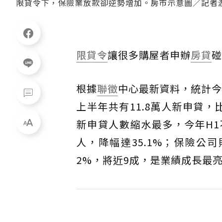
限貸令下，保險業放款卻逆勢增加。房市示意圖／記者
限貸令
讓很多購屋者申辦
房貸
碰
根據
聯徵
中心最新資料，統計今
上半年共有11.8萬人新申貸
新申貸人數縮水最多，今年H1
人，降幅達35.1%；保險公司則
2%，將近9成，是業績成長最