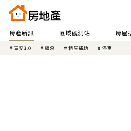
房產新訊
區域觀測站
房屋
青安3.0
繼承
租屋補助
浴室