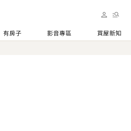
有房子
影音專區
買屋新知