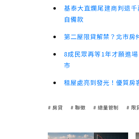
基泰大直爛尾建商判退千
自備款
第二屋限貸解禁？北市房
8成民眾再等1年才願進
市
租屋處亮到發光！優質房
房貸
聯徵
總量管制
限