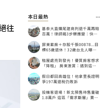
本日最熱
絕往
基泰大直爛尾建商判退千萬再賠
百萬！律師揭3步驟應變：快通
知銀行止付搶救自備款
屏東套房＋存股千張00878...目
標65歲退休！32歲台北人曝：
現在已有243張
租屋處亮到發光！優質房客想求
「降租」 房東激賞：遇到這種
一定降
假日都回高雄住！他拿里長證明
爭197萬退稅仍敗訴
投機客退場！新北預售待售量破
1.8萬戶 這區「需求斷層」賣壓
最大