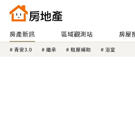
房產新訊
區域觀測站
房屋
青安3.0
繼承
租屋補助
浴室