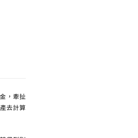
金，牽扯
動產去計算