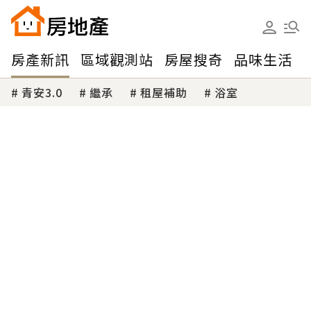
房產新訊
區域觀測站
房屋搜奇
品味生活
青安3.0
繼承
租屋補助
浴室