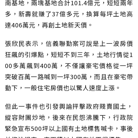
南基地，兩塊基地合計101.4億元，短短兩年
多，新壽就賺了37億多元，換算每坪土地高
達406萬元，再創土地新天價。
張欣民表示，信義聯勤案可說是上一波房價
狂飆的引爆點，短短不到三年，土地行情從1
00多萬飆到400萬，不僅讓豪宅價格從一坪
突破百萬一路喊到一坪300萬，而且在豪宅帶
動下，一般住宅房價也以驚人速度上漲。
但此一事件也引發輿論抨擊政府賤賣國土，
縱容財團炒地，後來在民怨沸騰下，行政院
緊急宣布500坪以上國有土地標售喊卡，事後