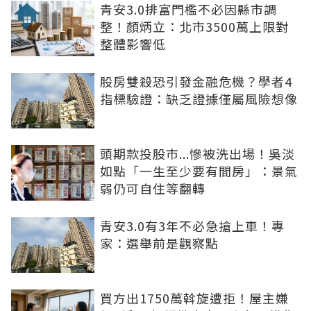
青安3.0排富門檻不必因縣市調
整！顏炳立：北市3500萬上限對
整體影響低
股房雙殺恐引發金融危機？學者4
指標驗證：缺乏證據僅屬風險想像
頭期款投股市...慘被洗出場！吳淡
如點「一生至少要有間房」：景氣
弱仍可自住等翻轉
青安3.0有3年不必急搶上車！專
家：選舉前是觀察點
買方出1750萬斡旋遭拒！屋主嫌