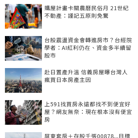
購屋計畫卡關農曆民俗月 21世紀
不動產：謹記五原則免驚
台股震盪資金會轉進房市？台經院
學者：AI紅利仍在、資金多半續留
股市
赴日置產升溫 信義房屋曝台灣人
瘋買日本房產主因
上591找買房永遠都找不到便宜好
屋？網友無奈：現在根本沒有便宜
房
屏東套房＋存股千張00878...目標