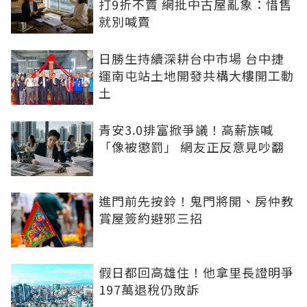
打9折不賣 網批中古屋亂象：惜售
就別喊賣
日勝生持續深耕台中市場 台中捷
運南屯站土地開發共構大樓開工動
土
青安3.0排富掀爭議！高薪族喊
「像被懲罰」 網友正反意見吵翻
進門前先按鈴！鬼門將開、房仲教
賞屋簽約避邪三招
假日都回高雄住！他拿里長證明爭
197萬退稅仍敗訴