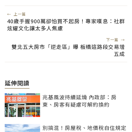
←
上一篇
40歲手握900萬卻怕買不起房！專家嘆息：社群
炫耀文化讓太多人焦慮
下一篇
→
雙北五大房市「逆走區」曝 板橋這路段交易增
五成
延伸閱讀
兆基風波持續延燒 內政部：房
東、房客有疑慮可解約換約
別搞混！房屋稅、地價稅自住規定