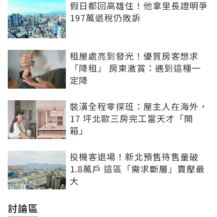
假日都回高雄住！他拿里長證明爭
197萬退稅仍敗訴
租屋處亮到發光！優質房客想求
「降租」 房東激賞：遇到這種一
定降
裝潢全程零探班：屋主人在海外，
17 坪北歐三房完工當天才「開
箱」
投機客退場！新北預售待售量破
1.8萬戶 這區「需求斷層」賣壓最
大
討論區