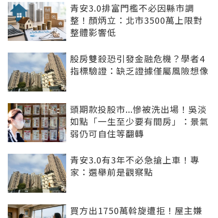
青安3.0排富門檻不必因縣市調
整！顏炳立：北市3500萬上限對
整體影響低
股房雙殺恐引發金融危機？學者4
指標驗證：缺乏證據僅屬風險想像
頭期款投股市...慘被洗出場！吳淡
如點「一生至少要有間房」：景氣
弱仍可自住等翻轉
青安3.0有3年不必急搶上車！專
家：選舉前是觀察點
買方出1750萬斡旋遭拒！屋主嫌