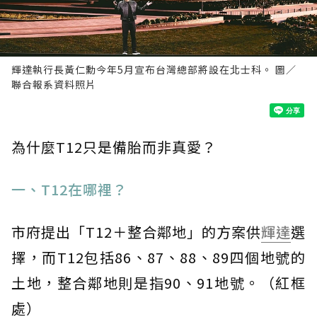
輝達執行長黃仁勳今年5月宣布台灣總部將設在北士科。 圖／
聯合報系資料照片
為什麼T12只是備胎而非真愛？
一、T12在哪裡？
市府提出「T12＋整合鄰地」的方案供
輝達
選
擇，而T12包括86、87、88、89四個地號的
土地，整合鄰地則是指90、91地號。（紅框
處）