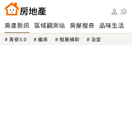
房產新訊
區域觀測站
房屋搜奇
品味生活
青安3.0
繼承
租屋補助
浴室