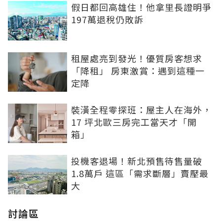
假日都回高雄住！他拿里長證明爭
197萬退稅仍敗訴
租屋處亮到發光！優質房客想求
「降租」 房東激賞：遇到這種一
定降
裝潢全程零探班：屋主人在海外，
17 坪北歐三房完工當天才「開
箱」
投機客退場！新北預售待售量破
1.8萬戶 這區「需求斷層」賣壓最
大
討論區