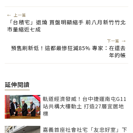
←
上一篇
「台積宅」退燒 買盤明顯縮手 前八月新竹竹北
市量縮近七成
下一篇
→
預售刷新低！這都最慘狂減85% 專家：在還去
年的帳
延伸閱讀
軌道經濟發威！台中捷運南屯G11
站共構大樓動土 打造27層宜居地
標
嘉義首座社會社宅「友忠好室」下