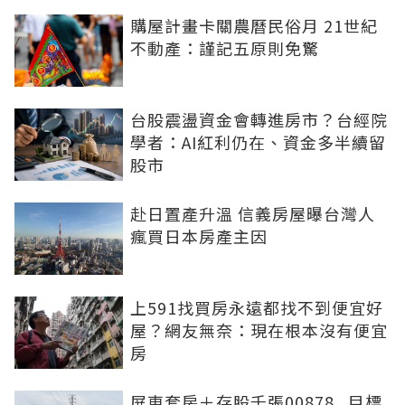
購屋計畫卡關農曆民俗月 21世紀
不動產：謹記五原則免驚
台股震盪資金會轉進房市？台經院
學者：AI紅利仍在、資金多半續留
股市
赴日置產升溫 信義房屋曝台灣人
瘋買日本房產主因
上591找買房永遠都找不到便宜好
屋？網友無奈：現在根本沒有便宜
房
屏東套房＋存股千張00878...目標