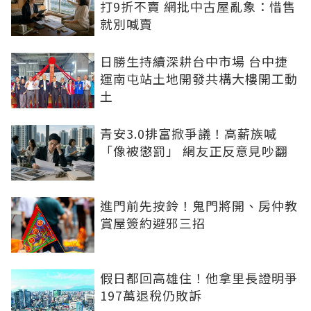
打9折不賣 網批中古屋亂象：惜售
就別喊賣
日勝生持續深耕台中市場 台中捷
運南屯站土地開發共構大樓開工動
土
青安3.0排富掀爭議！高薪族喊
「像被懲罰」 網友正反意見吵翻
進門前先按鈴！鬼門將開、房仲教
賞屋簽約避邪三招
假日都回高雄住！他拿里長證明爭
197萬退稅仍敗訴