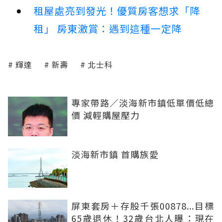
租屋處亮到發光！優質房客想求「降
租」 房東激賞：遇到這種一定降
輝達
新壽
北士科
專家帶路／淡海新市鎮低單價低總
價 減輕購屋壓力
淡海新市鎮 首購族愛
屏東套房＋存股千張00878...目標
65歲退休！32歲台北人曝：現在