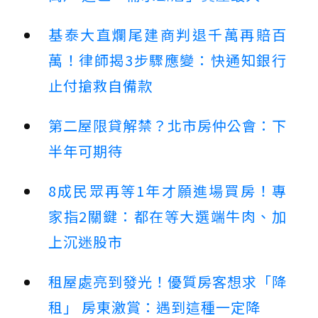
基泰大直爛尾建商判退千萬再賠百
萬！律師揭3步驟應變：快通知銀行
止付搶救自備款
第二屋限貸解禁？北市房仲公會：下
半年可期待
8成民眾再等1年才願進場買房！專
家指2關鍵：都在等大選端牛肉、加
上沉迷股市
租屋處亮到發光！優質房客想求「降
租」 房東激賞：遇到這種一定降