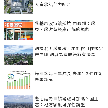
人壽承諾全力配合
兆基風波持續延燒 內政部：房
東、房客有疑慮可解約換約
別搞混！房屋稅、地價稅自住規定
差在哪 別以為有設籍就有優惠
綠建築連三年成長 去年1,342件創
歷年新高
老宅延壽申請踴躍可加碼？國土
署：地方額度可彈性調整