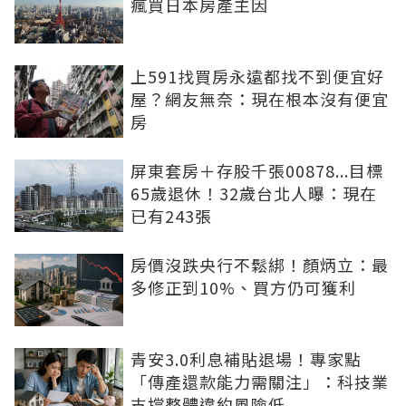
瘋買日本房產主因
上591找買房永遠都找不到便宜好
屋？網友無奈：現在根本沒有便宜
房
屏東套房＋存股千張00878...目標
65歲退休！32歲台北人曝：現在
已有243張
房價沒跌央行不鬆綁！顏炳立：最
多修正到10%、買方仍可獲利
青安3.0利息補貼退場！專家點
「傳產還款能力需關注」：科技業
支撐整體違約風險低