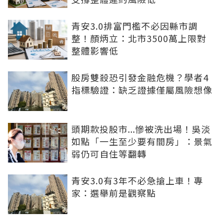
青安3.0排富門檻不必因縣市調
整！顏炳立：北市3500萬上限對
整體影響低
股房雙殺恐引發金融危機？學者4
指標驗證：缺乏證據僅屬風險想像
頭期款投股市...慘被洗出場！吳淡
如點「一生至少要有間房」：景氣
弱仍可自住等翻轉
青安3.0有3年不必急搶上車！專
家：選舉前是觀察點