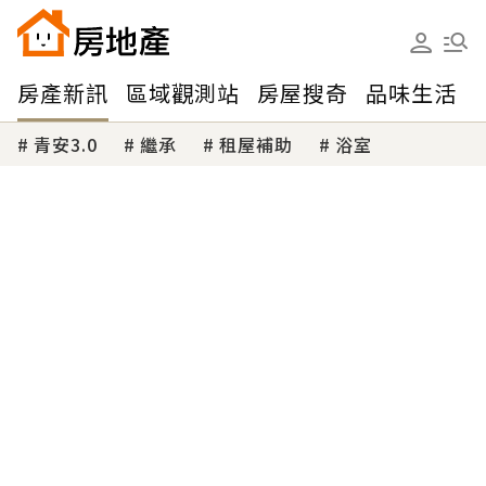
房產新訊
區域觀測站
房屋搜奇
品味生活
青安3.0
繼承
租屋補助
浴室