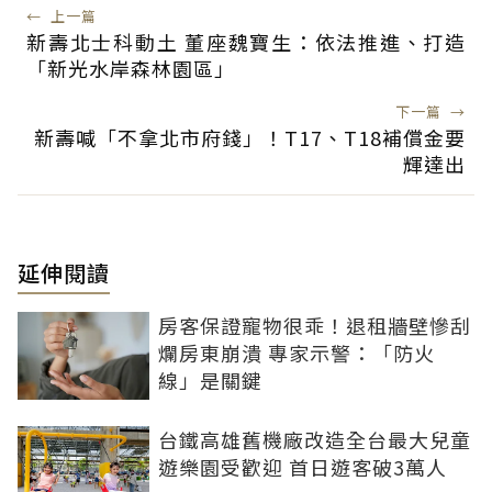
←
上一篇
新壽北士科動土 董座魏寶生：依法推進、打造
「新光水岸森林園區」
下一篇
→
新壽喊「不拿北市府錢」！T17、T18補償金要
輝達出
延伸閱讀
房客保證寵物很乖！退租牆壁慘刮
爛房東崩潰 專家示警：「防火
線」是關鍵
台鐵高雄舊機廠改造全台最大兒童
遊樂園受歡迎 首日遊客破3萬人