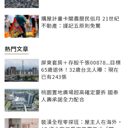
購屋計畫卡關農曆民俗月 21世紀
不動產：謹記五原則免驚
熱門文章
屏東套房＋存股千張00878...目標
65歲退休！32歲台北人曝：現在
已有243張
桃園置地廣場超高確定要拆 國泰
人壽承諾全力配合
裝潢全程零探班：屋主人在海外，