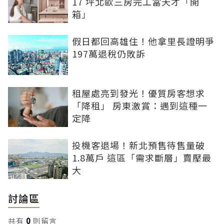
17 坪北歐三房完工當天才「開
箱」
假日都回高雄住！他拿里長證明爭
197萬退稅仍敗訴
租屋處亮到發光！優質房客想求
「降租」 房東激賞：遇到這種一
定降
投機客退場！新北預售待售量破
1.8萬戶 這區「需求斷層」賣壓最
大
討論區
共有
0
則留言