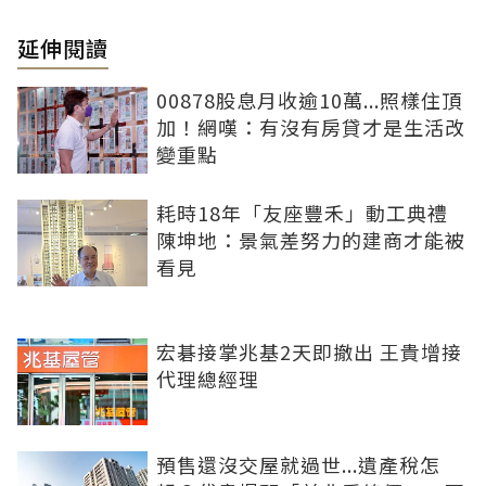
延伸閱讀
00878股息月收逾10萬...照樣住頂
加！網嘆：有沒有房貸才是生活改
變重點
耗時18年「友座豐禾」動工典禮
陳坤地：景氣差努力的建商才能被
看見
宏碁接掌兆基2天即撤出 王貴增接
代理總經理
預售還沒交屋就過世...遺產稅怎