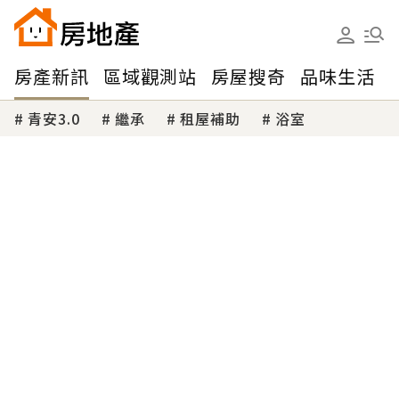
房產新訊
區域觀測站
房屋搜奇
品味生活
青安3.0
繼承
租屋補助
浴室