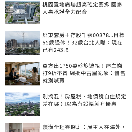
桃園置地廣場超高確定要拆 國泰
人壽承諾全力配合
屏東套房＋存股千張00878...目標
65歲退休！32歲台北人曝：現在
已有243張
買方出1750萬斡旋遭拒！屋主嫌
打9折不賣 網批中古屋亂象：惜售
就別喊賣
別搞混！房屋稅、地價稅自住規定
差在哪 別以為有設籍就有優惠
裝潢全程零探班：屋主人在海外，