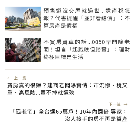
預售還沒交屋就過世...遺產稅怎
報？代書提醒「並非看總價」：不
算房產是債權
不買房買車的話...0050早開除老
闆！坦言「起跑晚但踏實」：理財
終極目標是生活
←
上一篇
賣房真的很賺？建商老闆曝實情：市況慘、稅又
重、高風險...賣不掉就遭殃
下一篇
→
「孤老宅」全台達65萬戶！10年內翻倍 專家：
沒人接手的房不再是資產