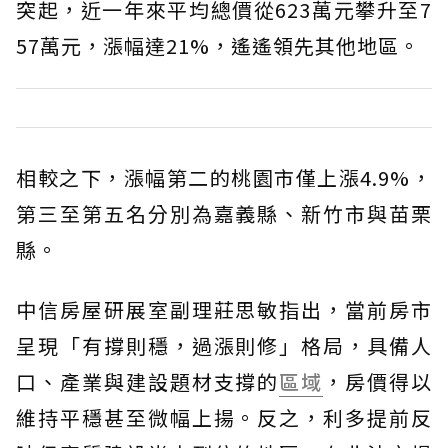
突起，近一年來平均總價從623萬元攀升至7
57萬元，漲幅達21%，遙遙領先其他地區。
相較之下，漲幅第二的桃園市僅上漲4.9%，
第三至第五名分別為嘉義縣、新竹市與苗栗
縣。
中信房屋研展室副理莊思敏指出，當前房市
呈現「有撐則穩，過漲則修」格局，具備人
口、產業與建設題材支撐的
區域
，房價得以
維持平穩甚至微幅上揚。反之，利多提前反