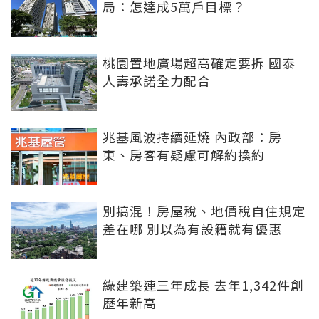
局：怎達成5萬戶目標？
桃園置地廣場超高確定要拆 國泰
人壽承諾全力配合
兆基風波持續延燒 內政部：房
東、房客有疑慮可解約換約
別搞混！房屋稅、地價稅自住規定
差在哪 別以為有設籍就有優惠
綠建築連三年成長 去年1,342件創
歷年新高