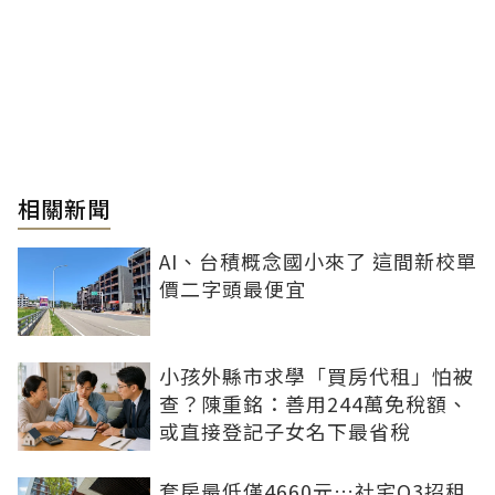
相關新聞
AI、台積概念國小來了 這間新校單
價二字頭最便宜
小孩外縣市求學「買房代租」怕被
查？陳重銘：善用244萬免稅額、
或直接登記子女名下最省稅
套房最低僅4660元…社宅Q3招租