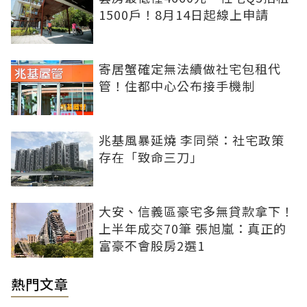
1500戶！8月14日起線上申請
寄居蟹確定無法續做社宅包租代
管！住都中心公布接手機制
兆基風暴延燒 李同榮：社宅政策
存在「致命三刀」
大安、信義區豪宅多無貸款拿下！
上半年成交70筆 張旭嵐：真正的
富豪不會股房2選1
熱門文章