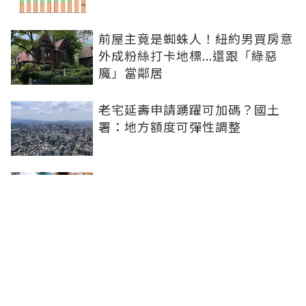
前屋主竟是蜘蛛人！紐約男買房意
外成粉絲打卡地標...還跟「綠惡
魔」當鄰居
老宅延壽申請踴躍可加碼？國土
署：地方額度可彈性調整
購屋計畫卡關農曆民俗月 21世紀
不動產：謹記五原則免驚
台股震盪資金會轉進房市？台經院
學者：AI紅利仍在、資金多半續留
股市