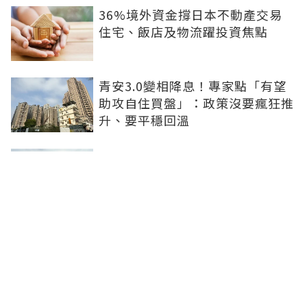
36%境外資金撐日本不動產交易
住宅、飯店及物流躍投資焦點
青安3.0變相降息！專家點「有望
助攻自住買盤」：政策沒要瘋狂推
升、要平穩回溫
爸媽出錢買房...最怕被不孝子賣
掉！預告登記3保命防範：簡單手
續就能保障
房子漲價不是紙上富貴！原屋融資
優缺點1次看：低利長年期、但審
核費時