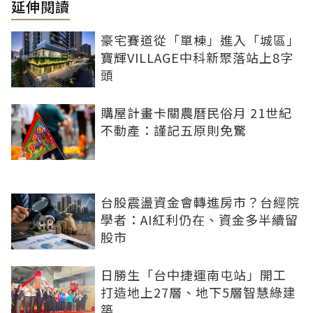
延伸閱讀
豪宅賽道從「單棟」進入「城區」
寶輝VILLAGE中科新聚落站上8字
頭
購屋計畫卡關農曆民俗月 21世紀
不動產：謹記五原則免驚
台股震盪資金會轉進房市？台經院
學者：AI紅利仍在、資金多半續留
股市
日勝生「台中捷運南屯站」開工
打造地上27層、地下5層智慧綠建
築