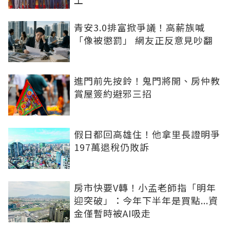
青安3.0排富掀爭議！高薪族喊
「像被懲罰」 網友正反意見吵翻
進門前先按鈴！鬼門將開、房仲教
賞屋簽約避邪三招
假日都回高雄住！他拿里長證明爭
197萬退稅仍敗訴
房市快要V轉！小孟老師指「明年
迎突破」：今年下半年是買點...資
金僅暫時被AI吸走