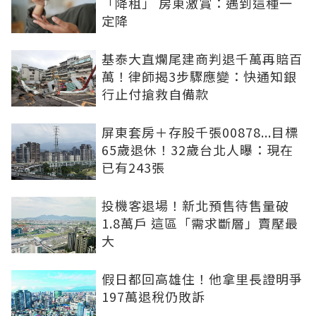
「降租」 房東激賞：遇到這種一
定降
基泰大直爛尾建商判退千萬再賠百
萬！律師揭3步驟應變：快通知銀
行止付搶救自備款
屏東套房＋存股千張00878...目標
65歲退休！32歲台北人曝：現在
已有243張
投機客退場！新北預售待售量破
1.8萬戶 這區「需求斷層」賣壓最
大
假日都回高雄住！他拿里長證明爭
197萬退稅仍敗訴