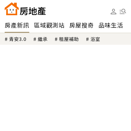
房產新訊
區域觀測站
房屋搜奇
品味生活
青安3.0
繼承
租屋補助
浴室