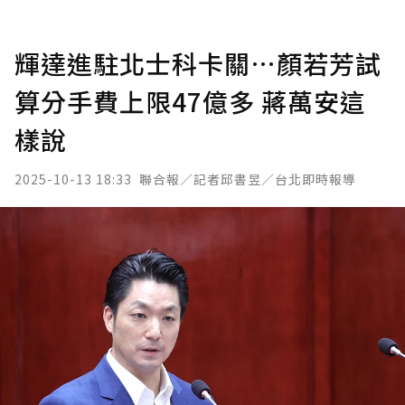
輝達進駐北士科卡關…顏若芳試
算分手費上限47億多 蔣萬安這
樣說
2025-10-13 18:33
聯合報／記者邱書昱／台北即時報導