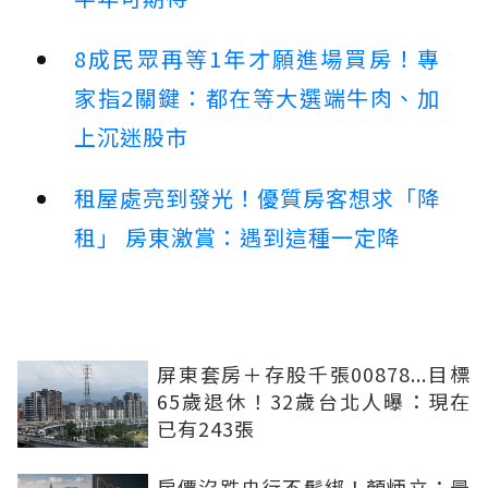
8成民眾再等1年才願進場買房！專
家指2關鍵：都在等大選端牛肉、加
上沉迷股市
租屋處亮到發光！優質房客想求「降
租」 房東激賞：遇到這種一定降
屏東套房＋存股千張00878...目標
65歲退休！32歲台北人曝：現在
已有243張
房價沒跌央行不鬆綁！顏炳立：最