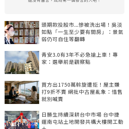
頭期款投股市...慘被洗出場！吳淡
如點「一生至少要有間房」：景氣
弱仍可自住等翻轉
青安3.0有3年不必急搶上車！專
家：選舉前是觀察點
買方出1750萬斡旋遭拒！屋主嫌
打9折不賣 網批中古屋亂象：惜售
就別喊賣
日勝生持續深耕台中市場 台中捷
運南屯站土地開發共構大樓開工動
土