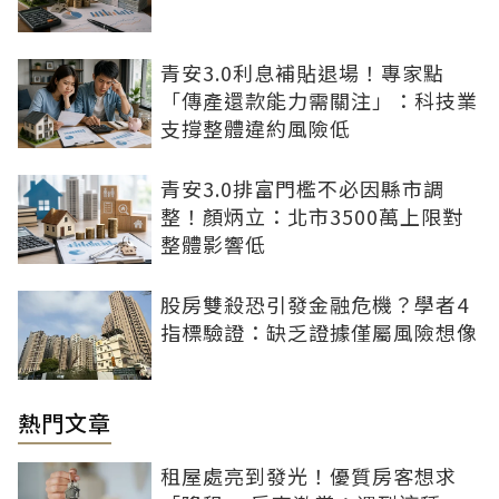
青安3.0利息補貼退場！專家點
「傳產還款能力需關注」：科技業
支撐整體違約風險低
青安3.0排富門檻不必因縣市調
整！顏炳立：北市3500萬上限對
整體影響低
股房雙殺恐引發金融危機？學者4
指標驗證：缺乏證據僅屬風險想像
熱門文章
租屋處亮到發光！優質房客想求