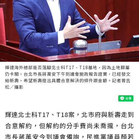
輝達海外總部是否落腳北士科T17、T18基地，因為土地歸屬
仍卡關，台北市長蔣萬安下午到議會施政報告證實，已經發文
給新壽，希望新壽提出具體合意解決的條件跟金額。記者曾吉
松／攝影
輝達北士科T17、T18案，北市府與新壽走到
合意解約，但解約的分手費尚未喬攏，台北
市長蔣萬安今到議會備詢，民進黨議員顏若