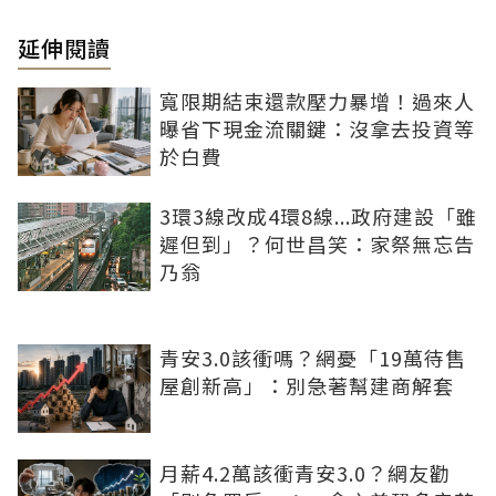
延伸閱讀
寬限期結束還款壓力暴增！過來人
曝省下現金流關鍵：沒拿去投資等
於白費
3環3線改成4環8線...政府建設「雖
遲但到」？何世昌笑：家祭無忘告
乃翁
青安3.0該衝嗎？網憂「19萬待售
屋創新高」：別急著幫建商解套
月薪4.2萬該衝青安3.0？網友勸