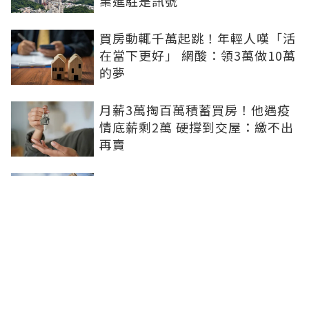
業進駐是訊號
買房動輒千萬起跳！年輕人嘆「活
在當下更好」 網酸：領3萬做10萬
的夢
月薪3萬掏百萬積蓄買房！他遇疫
情底薪剩2萬 硬撐到交屋：繳不出
再賣
8成民眾再等1年才願進場買房！專
家指2關鍵：都在等大選端牛肉、
加上沉迷股市
0積蓄被迫買房！北漂族砸100萬
搶買A7預售破7字頭 網驚：割韭
菜？