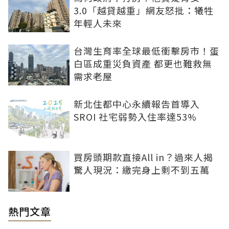
3.0「越貸越重」網友怒批：犧牲
年輕人未來
台灣生育率全球最低衝擊房市！蛋
白區成重災負資產 都更也難救無
需求老屋
新北住都中心永續報告首導入
SROI 社宅弱勢入住率達53%
買房頭期款直接All in？過來人揭
驚人現況：繳完身上剩不到五萬
熱門文章