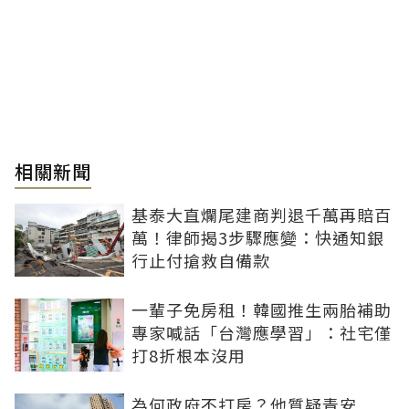
相關新聞
基泰大直爛尾建商判退千萬再賠百
萬！律師揭3步驟應變：快通知銀
行止付搶救自備款
一輩子免房租！韓國推生兩胎補助
專家喊話「台灣應學習」：社宅僅
打8折根本沒用
為何政府不打房？他質疑青安