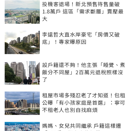
投機客退場！新北預售待售量破
1.8萬戶 這區「需求斷層」賣壓最
大
李遠哲大直水岸豪宅「房價又破
底」！專家曝原因
設戶籍還不夠！他主張「睡覺、煮
飯分不同屋」2百萬元退稅照樣沒
了
租屋市場多殘忍老了才知道！包租
公曝「有小孩家庭是首選」：寧可
不租老人也別自找麻煩
媽媽、女兒共同繼承 戶籍這樣遷