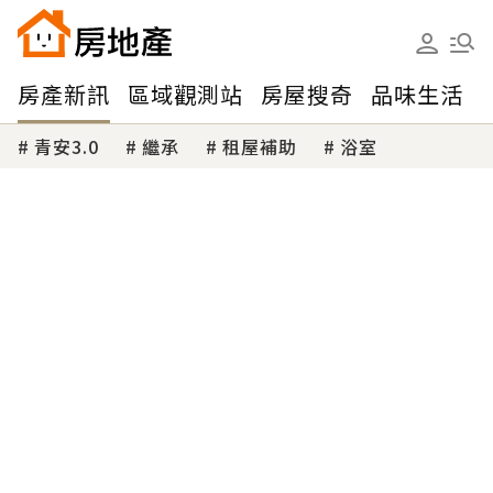
房產新訊
區域觀測站
房屋搜奇
品味生活
青安3.0
繼承
租屋補助
浴室