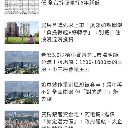
低 全台拆照量探6年新低
買房首購先求上車！吳淡如點關鍵
「負擔得起+好轉手」：別把自住
浪漫混淆投資
青安3.0扶植小資婚育...市場明顯
分流！張旭嵐：1200-1800萬的兩
房、小三房會是主力
追買炒作重劃區恐被套牢！房市等
不到全面崩盤 但「對的房子」能
先漲
買房跟著資金走！阿宅揭3指標
「鎖定潛力區」：政府砸錢、大企