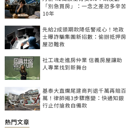
「別急買房」：一念之差恐多辛苦
10年
先給2成頭期款降低警戒心！地政
士曝詐騙集團新招數：偷辦抵押房
屋恐難救
社工魂走進房仲業 信義房屋讓助
人專業找到新舞台
基泰大直爛尾建商判退千萬再賠百
萬！律師揭3步驟應變：快通知銀
行止付搶救自備款
熱門文章