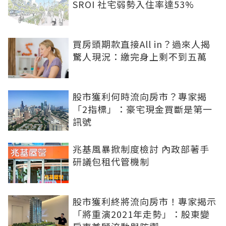
SROI 社宅弱勢入住率達53%
買房頭期款直接All in？過來人揭
驚人現況：繳完身上剩不到五萬
股市獲利何時流向房市？專家揭
「2指標」：豪宅現金買斷是第一
訊號
兆基風暴掀制度檢討 內政部著手
研議包租代管機制
股市獲利終將流向房市！專家揭示
「將重演2021年走勢」：股東變