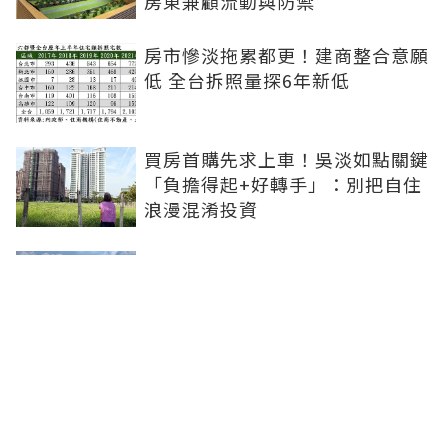
房東兼顧流動與防禦
房市慘淡拖累都更！建商整合意願
低 全台拆照量探6年新低
買房首購先求上車！吳淡如點關鍵
「負擔得起+好轉手」：別把自住
浪漫混淆投資
青安3.0扶植小資婚育...市場明顯
分流！張旭嵐：1200-1800萬的兩
房、小三房會是主力
追買炒作重劃區恐被套牢！房市等
不到全面崩盤 但「對的房子」能
先漲