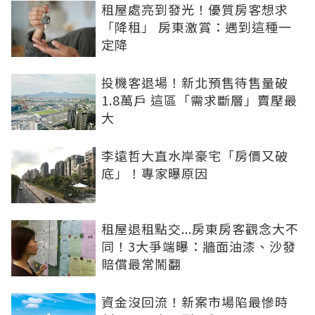
租屋處亮到發光！優質房客想求
「降租」 房東激賞：遇到這種一
定降
投機客退場！新北預售待售量破
1.8萬戶 這區「需求斷層」賣壓最
大
李遠哲大直水岸豪宅「房價又破
底」！專家曝原因
租屋退租點交...房東房客觀念大不
同！3大爭端曝：牆面油漆、沙發
賠償最常鬧翻
資金沒回流！新案市場陷最慘時