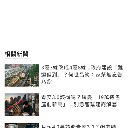
相關新聞
3環3線改成4環8線...政府建設「雖
遲但到」？何世昌笑：家祭無忘告
乃翁
青安3.0該衝嗎？網憂「19萬待售
屋創新高」：別急著幫建商解套
月薪4.2萬該衝青安3.0？網友勸