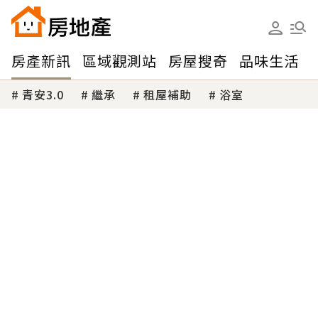
房產新訊
區域觀測站
房屋搜奇
品味生活
青安3.0
繼承
租屋補助
浴室