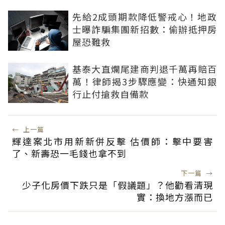
先給2成頭期款降低警戒心！地政
士曝詐騙集團新招數：偷辦抵押房
屋恐難救
基泰大直爛尾建商判退千萬再賠百
萬！律師揭3步驟應變：快通知銀
行止付搶救自備款
←
上一篇
輝達案北市用新新併反擊 估價師：擊中要害
了、新壽恐一毛錢也拿不到
下一篇
→
少子化房價下跌只是「假議題」？他勸看清現
實：換地方漲而已