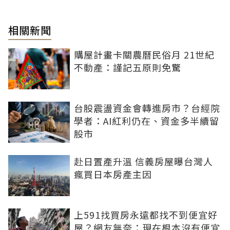
相關新聞
購屋計畫卡關農曆民俗月 21世紀
不動產：謹記五原則免驚
台股震盪資金會轉進房市？台經院
學者：AI紅利仍在、資金多半續留
股市
赴日置產升溫 信義房屋曝台灣人
瘋買日本房產主因
上591找買房永遠都找不到便宜好
屋？網友無奈：現在根本沒有便宜