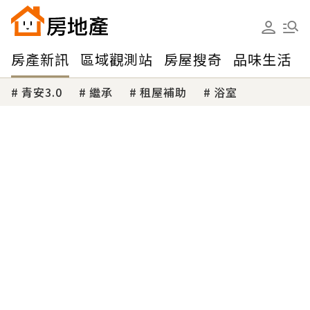
房產新訊
區域觀測站
房屋搜奇
品味生活
青安3.0
繼承
租屋補助
浴室