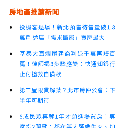
房地產推薦新聞
投機客退場！新北預售待售量破1.8
萬戶 這區「需求斷層」賣壓最大
基泰大直爛尾建商判退千萬再賠百
萬！律師揭3步驟應變：快通知銀行
止付搶救自備款
第二屋限貸解禁？北市房仲公會：下
半年可期待
8成民眾再等1年才願進場買房！專
家指2關鍵：都在等大選端牛肉、加