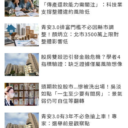
「傳產還款能力需關注」：科技業
支撐整體違約風險低
青安3.0排富門檻不必因縣市調
整！顏炳立：北市3500萬上限對
整體影響低
股房雙殺恐引發金融危機？學者4
指標驗證：缺乏證據僅屬風險想像
頭期款投股市...慘被洗出場！吳淡
如點「一生至少要有間房」：景氣
弱仍可自住等翻轉
青安3.0有3年不必急搶上車！專
家：選舉前是觀察點