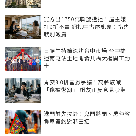
買方出1750萬斡旋遭拒！屋主嫌
打9折不賣 網批中古屋亂象：惜售
就別喊賣
日勝生持續深耕台中市場 台中捷
運南屯站土地開發共構大樓開工動
土
青安3.0排富掀爭議！高薪族喊
「像被懲罰」 網友正反意見吵翻
進門前先按鈴！鬼門將開、房仲教
賞屋簽約避邪三招