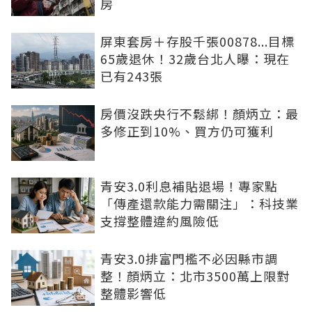
房
屏東套房＋存股千張00878...目標
65歲退休！32歲台北人曝：現在
已有243張
房價沒跌央行不鬆綁！顏炳立：最
多修正到10%、買方仍可獲利
青安3.0利息補貼退場！專家點
「傳產還款能力需關注」：科技業
支撐整體違約風險低
青安3.0排富門檻不必因縣市調
整！顏炳立：北市3500萬上限對
整體影響低