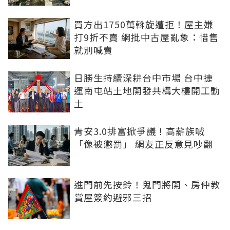
買方出1750萬斡旋遭拒！屋主嫌
打9折不賣 網批中古屋亂象：惜售
就別喊賣
日勝生持續深耕台中市場 台中捷
運南屯站土地開發共構大樓開工動
土
青安3.0排富掀爭議！高薪族喊
「像被懲罰」 網友正反意見吵翻
進門前先按鈴！鬼門將開、房仲教
賞屋簽約避邪三招