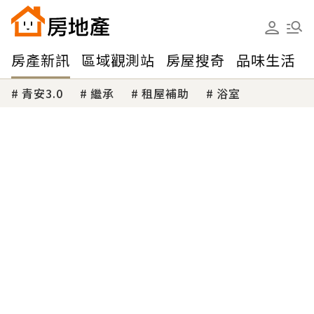
房產新訊
區域觀測站
房屋搜奇
品味生活
青安3.0
繼承
租屋補助
浴室