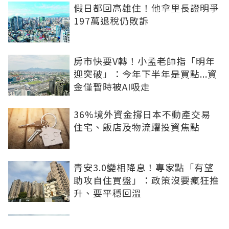
假日都回高雄住！他拿里長證明爭
197萬退稅仍敗訴
房市快要V轉！小孟老師指「明年
迎突破」：今年下半年是買點...資
金僅暫時被AI吸走
36%境外資金撐日本不動產交易
住宅、飯店及物流躍投資焦點
青安3.0變相降息！專家點「有望
助攻自住買盤」：政策沒要瘋狂推
升、要平穩回溫
爸媽出錢買房...最怕被不孝子賣