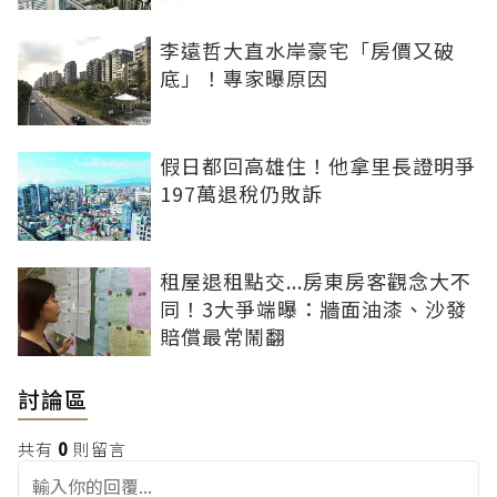
李遠哲大直水岸豪宅「房價又破
底」！專家曝原因
假日都回高雄住！他拿里長證明爭
197萬退稅仍敗訴
租屋退租點交...房東房客觀念大不
同！3大爭端曝：牆面油漆、沙發
賠償最常鬧翻
討論區
共有
0
則留言