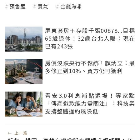
預售屋
買氣
金龍海嘯
屏東套房＋存股千張00878...目標
65歲退休！32歲台北人曝：現在
已有243張
房價沒跌央行不鬆綁！顏炳立：最
多修正到10%、買方仍可獲利
青安3.0利息補貼退場！專家點
「傳產還款能力需關注」：科技業
支撐整體違約風險低
←
上一篇