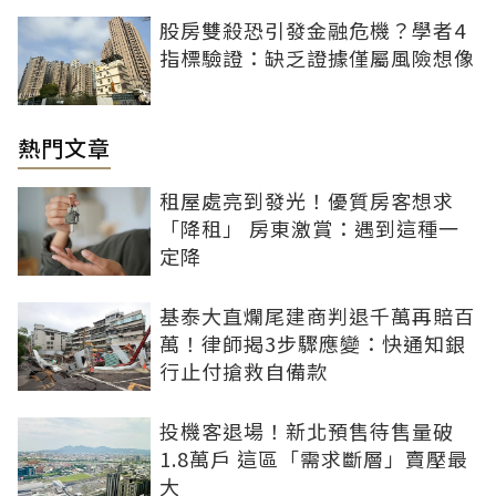
股房雙殺恐引發金融危機？學者4
指標驗證：缺乏證據僅屬風險想像
熱門文章
租屋處亮到發光！優質房客想求
「降租」 房東激賞：遇到這種一
定降
基泰大直爛尾建商判退千萬再賠百
萬！律師揭3步驟應變：快通知銀
行止付搶救自備款
投機客退場！新北預售待售量破
1.8萬戶 這區「需求斷層」賣壓最
大