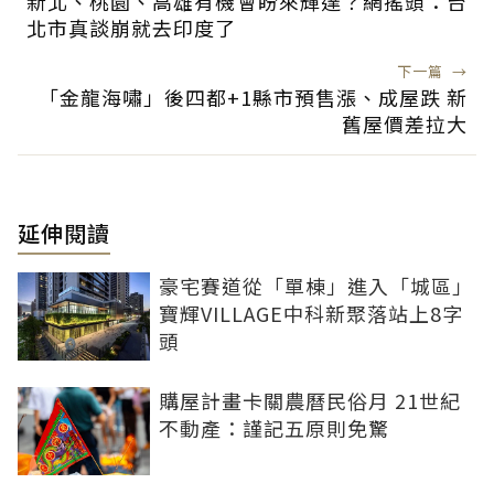
新北、桃園、高雄有機會盼來輝達？網搖頭：台
北市真談崩就去印度了
下一篇
→
「金龍海嘯」後四都+1縣市預售漲、成屋跌 新
舊屋價差拉大
延伸閱讀
豪宅賽道從「單棟」進入「城區」
寶輝VILLAGE中科新聚落站上8字
頭
購屋計畫卡關農曆民俗月 21世紀
不動產：謹記五原則免驚