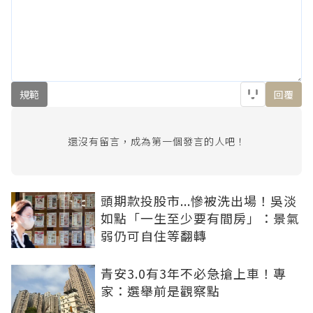
規範
回覆
還沒有留言，成為第一個發言的人吧！
頭期款投股市...慘被洗出場！吳淡
如點「一生至少要有間房」：景氣
弱仍可自住等翻轉
青安3.0有3年不必急搶上車！專
家：選舉前是觀察點