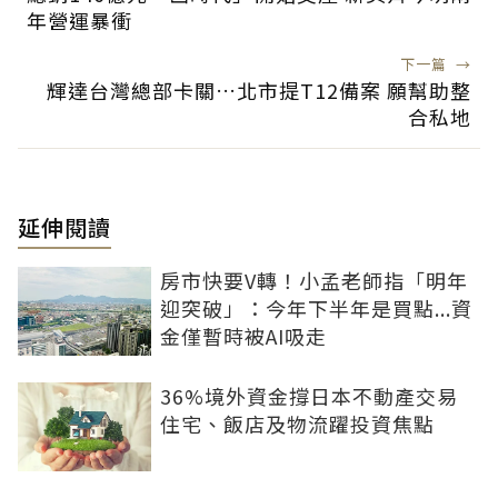
年營運暴衝
下一篇
→
輝達台灣總部卡關…北市提T12備案 願幫助整
合私地
延伸閱讀
房市快要V轉！小孟老師指「明年
迎突破」：今年下半年是買點...資
金僅暫時被AI吸走
36%境外資金撐日本不動產交易
住宅、飯店及物流躍投資焦點