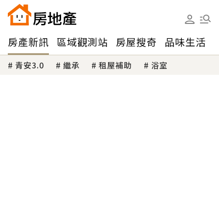
房產新訊
區域觀測站
房屋搜奇
品味生活
青安3.0
繼承
租屋補助
浴室