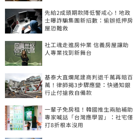
先給2成頭期款降低警戒心！地政
士曝詐騙集團新招數：偷辦抵押房
屋恐難救
社工魂走進房仲業 信義房屋讓助
人專業找到新舞台
基泰大直爛尾建商判退千萬再賠百
萬！律師揭3步驟應變：快通知銀
行止付搶救自備款
一輩子免房租！韓國推生兩胎補助
專家喊話「台灣應學習」：社宅僅
打8折根本沒用