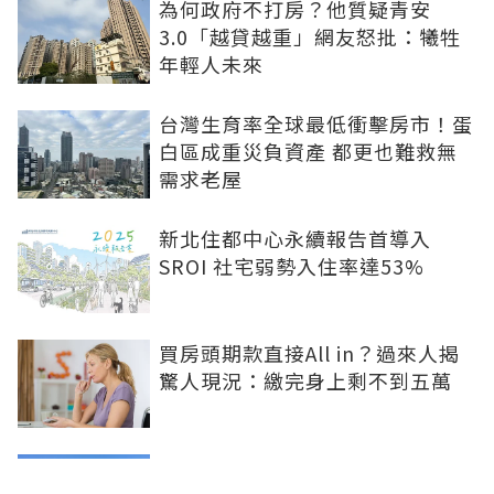
為何政府不打房？他質疑青安
3.0「越貸越重」網友怒批：犧牲
年輕人未來
台灣生育率全球最低衝擊房市！蛋
白區成重災負資產 都更也難救無
需求老屋
新北住都中心永續報告首導入
SROI 社宅弱勢入住率達53%
買房頭期款直接All in？過來人揭
驚人現況：繳完身上剩不到五萬
股市獲利何時流向房市？專家揭