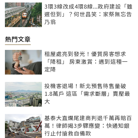
3環3線改成4環8線...政府建設「雖
遲但到」？何世昌笑：家祭無忘告
乃翁
熱門文章
租屋處亮到發光！優質房客想求
「降租」 房東激賞：遇到這種一
定降
投機客退場！新北預售待售量破
1.8萬戶 這區「需求斷層」賣壓最
大
基泰大直爛尾建商判退千萬再賠百
萬！律師揭3步驟應變：快通知銀
行止付搶救自備款