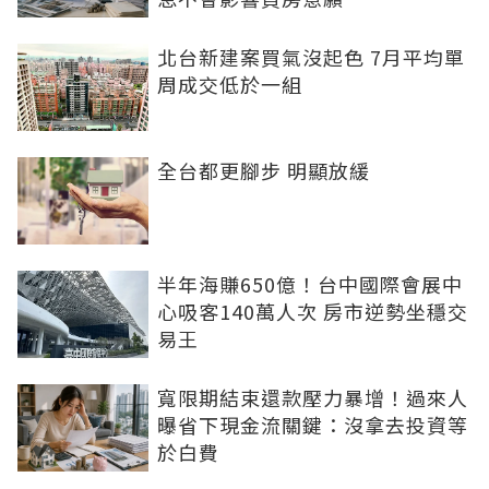
北台新建案買氣沒起色 7月平均單
周成交低於一組
全台都更腳步 明顯放緩
半年海賺650億！台中國際會展中
心吸客140萬人次 房市逆勢坐穩交
易王
寬限期結束還款壓力暴增！過來人
曝省下現金流關鍵：沒拿去投資等
於白費