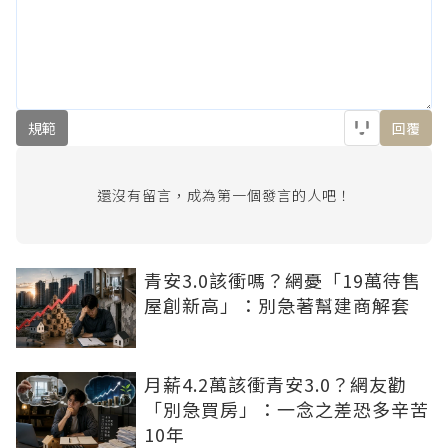
規範
回覆
還沒有留言，成為第一個發言的人吧！
青安3.0該衝嗎？網憂「19萬待售
屋創新高」：別急著幫建商解套
月薪4.2萬該衝青安3.0？網友勸
「別急買房」：一念之差恐多辛苦
10年