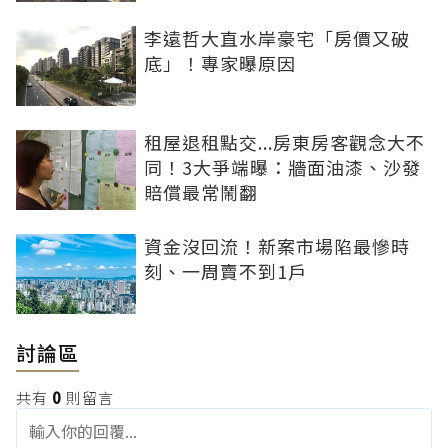
李遠哲大直水岸豪宅「房價又破
底」！專家曝原因
租屋退租點交...房東房客觀念大不
同！3大爭端曝：牆面油漆、沙發
賠償最常鬧翻
資金沒回流！新案市場陷最慘時
刻、一周賣不到1戶
討論區
共有
0
則留言