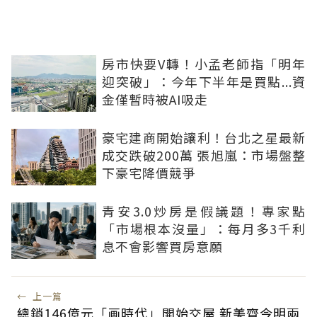
房市快要V轉！小孟老師指「明年
迎突破」：今年下半年是買點...資
金僅暫時被AI吸走
豪宅建商開始讓利！台北之星最新
成交跌破200萬 張旭嵐：市場盤整
下豪宅降價競爭
青安3.0炒房是假議題！專家點
「市場根本沒量」：每月多3千利
息不會影響買房意願
←
上一篇
總銷146億元「画時代」開始交屋 新美齊今明兩