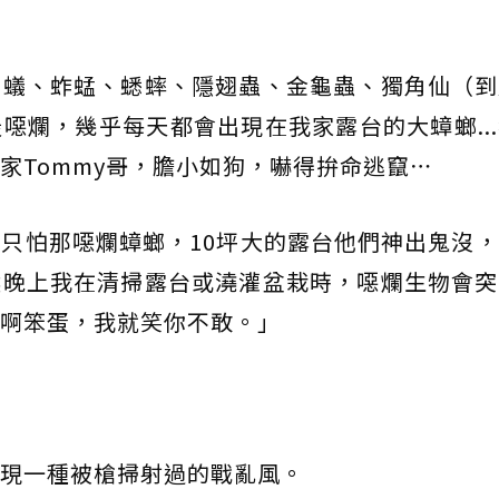
螞蟻、蚱蜢、蟋蟀、隱翅蟲、金龜蟲、獨角仙（到
噁爛，幾乎每天都會出現在我家露台的大蟑螂..
家Tommy哥，膽小如狗，嚇得拚命逃竄⋯
只怕那噁爛蟑螂，10坪大的露台他們神出鬼沒
候晚上我在清掃露台或澆灌盆栽時，噁爛生物會突
啊笨蛋，我就笑你不敢。」
現一種被槍掃射過的戰亂風。