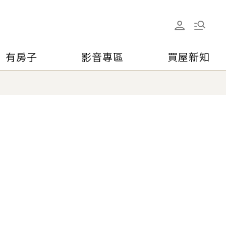
有房子
影音專區
買屋新知