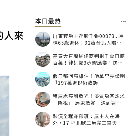
本日最熱
的人來
屏東套房＋存股千張00878...目
標65歲退休！32歲台北人曝：
現在已有243張
基泰大直爛尾建商判退千萬再賠
百萬！律師揭3步驟應變：快通
知銀行止付搶救自備款
假日都回高雄住！他拿里長證明
爭197萬退稅仍敗訴
租屋處亮到發光！優質房客想求
「降租」 房東激賞：遇到這種
一定降
裝潢全程零探班：屋主人在海
外，17 坪北歐三房完工當天才
「開箱」