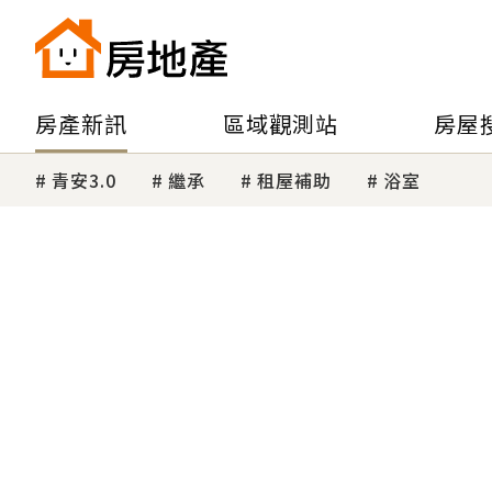
房產新訊
區域觀測站
房屋
青安3.0
繼承
租屋補助
浴室