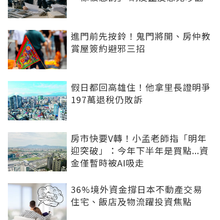
進門前先按鈴！鬼門將開、房仲教
賞屋簽約避邪三招
假日都回高雄住！他拿里長證明爭
197萬退稅仍敗訴
房市快要V轉！小孟老師指「明年
迎突破」：今年下半年是買點...資
金僅暫時被AI吸走
36%境外資金撐日本不動產交易
住宅、飯店及物流躍投資焦點