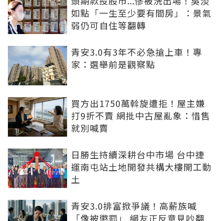
頭期款投股市...慘被洗出場！吳淡
如點「一生至少要有間房」：景氣
弱仍可自住等翻轉
青安3.0有3年不必急搶上車！專
家：選舉前是觀察點
買方出1750萬斡旋遭拒！屋主嫌
打9折不賣 網批中古屋亂象：惜售
就別喊賣
日勝生持續深耕台中市場 台中捷
運南屯站土地開發共構大樓開工動
土
青安3.0排富掀爭議！高薪族喊
「像被懲罰」 網友正反意見吵翻