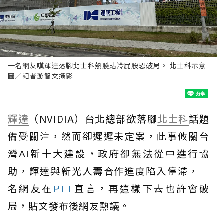
一名網友嘆輝達落腳北士科熱臉貼冷屁股恐破局。 北士科示意
圖／記者游智文攝影
輝達
（NVIDIA）台北總部欲落腳
北士科
話題
備受關注，然而卻遲遲未定案，此事攸關台
灣AI新十大建設，政府卻無法從中進行協
助，輝達與新光人壽合作進度陷入停滯，一
名網友在
PTT
直言，再這樣下去也許會破
局，貼文發布後網友熱議。