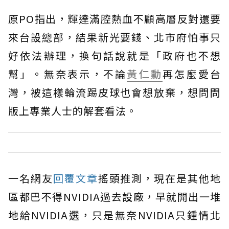
原PO指出，輝達滿腔熱血不顧高層反對還要
來台設總部，結果新光要錢、北市府怕事只
好依法辦理，換句話說就是「政府也不想
幫」。無奈表示，不論
黃仁勳
再怎麼愛台
灣，被這樣輪流踢皮球也會想放棄，想問問
版上專業人士的解套看法。
一名網友
回覆文章
搖頭推測，現在是其他地
區都巴不得NVIDIA過去設廠，早就開出一堆
地給NVIDIA選，只是無奈NVIDIA只鍾情北