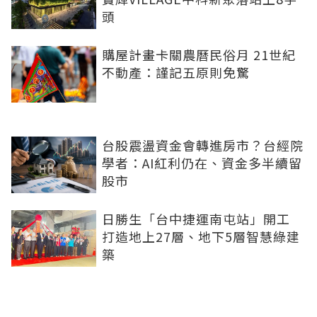
頭
購屋計畫卡關農曆民俗月 21世紀
不動產：謹記五原則免驚
台股震盪資金會轉進房市？台經院
學者：AI紅利仍在、資金多半續留
股市
日勝生「台中捷運南屯站」開工
打造地上27層、地下5層智慧綠建
築