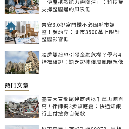
「傳產還款能力需關注」：科技業
支撐整體違約風險低
青安3.0排富門檻不必因縣市調
整！顏炳立：北市3500萬上限對
整體影響低
股房雙殺恐引發金融危機？學者4
指標驗證：缺乏證據僅屬風險想像
熱門文章
基泰大直爛尾建商判退千萬再賠百
萬！律師揭3步驟應變：快通知銀
行止付搶救自備款
屏東套房＋存股千張00878...目標