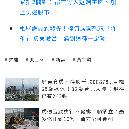
家指2關鍵：都在等大選端牛肉、加
上沉迷股市
租屋處亮到發光！優質房客想求「降
租」 房東激賞：遇到這種一定降
輝達
北士科
新壽
黃仁勳
屏東套房＋存股千張00878...目標
65歲退休！32歲台北人曝：現在
已有243張
房價沒跌央行不鬆綁！顏炳立：最
多修正到10%、買方仍可獲利