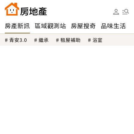
房產新訊
區域觀測站
房屋搜奇
品味生活
青安3.0
繼承
租屋補助
浴室