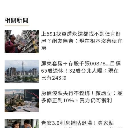
相關新聞
上591找買房永遠都找不到便宜好
屋？網友無奈：現在根本沒有便宜
房
屏東套房＋存股千張00878...目標
65歲退休！32歲台北人曝：現在
已有243張
房價沒跌央行不鬆綁！顏炳立：最
多修正到10%、買方仍可獲利
青安3.0利息補貼退場！專家點