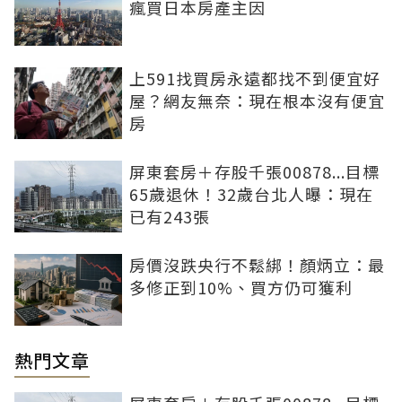
瘋買日本房產主因
上591找買房永遠都找不到便宜好
屋？網友無奈：現在根本沒有便宜
房
屏東套房＋存股千張00878...目標
65歲退休！32歲台北人曝：現在
已有243張
房價沒跌央行不鬆綁！顏炳立：最
多修正到10%、買方仍可獲利
熱門文章