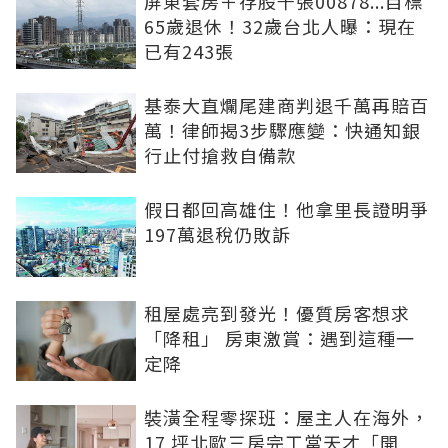
屏東套房＋存股千張00878...目標
65歲退休！32歲台北人曝：現在
已有243張
基泰大直爛尾建商判退千萬再賠百
萬！律師揭3步驟應變：快通知銀
行止付搶救自備款
假日都回高雄住！他拿里長證明爭
197萬退稅仍敗訴
租屋處亮到發光！優質房客想求
「降租」 房東激賞：遇到這種一
定降
裝潢全程零探班：屋主人在海外，
17 坪北歐三房完工當天才「開