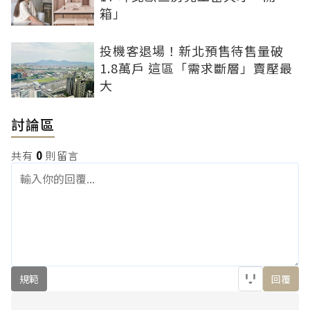
箱」
投機客退場！新北預售待售量破
1.8萬戶 這區「需求斷層」賣壓最
大
討論區
共有
0
則留言
規範
回覆