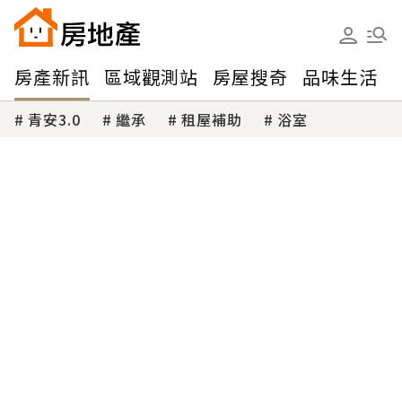
房產新訊
區域觀測站
房屋搜奇
品味生活
青安3.0
繼承
租屋補助
浴室