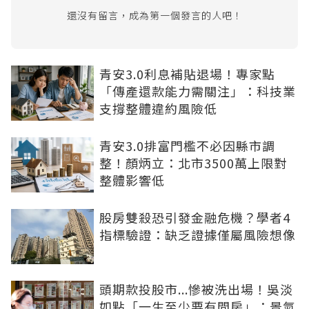
還沒有留言，成為第一個發言的人吧！
青安3.0利息補貼退場！專家點
「傳產還款能力需關注」：科技業
支撐整體違約風險低
青安3.0排富門檻不必因縣市調
整！顏炳立：北市3500萬上限對
整體影響低
股房雙殺恐引發金融危機？學者4
指標驗證：缺乏證據僅屬風險想像
頭期款投股市...慘被洗出場！吳淡
如點「一生至少要有間房」：景氣