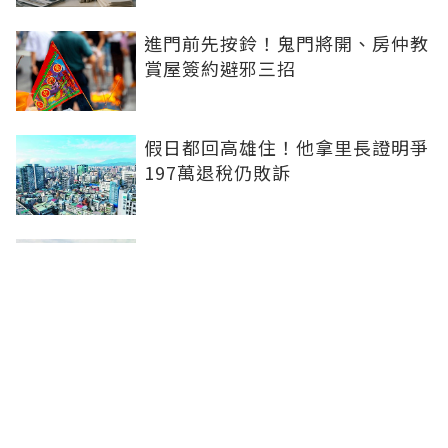
進門前先按鈴！鬼門將開、房仲教
賞屋簽約避邪三招
假日都回高雄住！他拿里長證明爭
197萬退稅仍敗訴
房市快要V轉！小孟老師指「明年
迎突破」：今年下半年是買點...資
金僅暫時被AI吸走
36%境外資金撐日本不動產交易
住宅、飯店及物流躍投資焦點