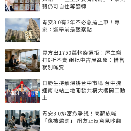
弱仍可自住等翻轉
青安3.0有3年不必急搶上車！專
家：選舉前是觀察點
買方出1750萬斡旋遭拒！屋主嫌
打9折不賣 網批中古屋亂象：惜售
就別喊賣
日勝生持續深耕台中市場 台中捷
運南屯站土地開發共構大樓開工動
土
青安3.0排富掀爭議！高薪族喊
「像被懲罰」 網友正反意見吵翻