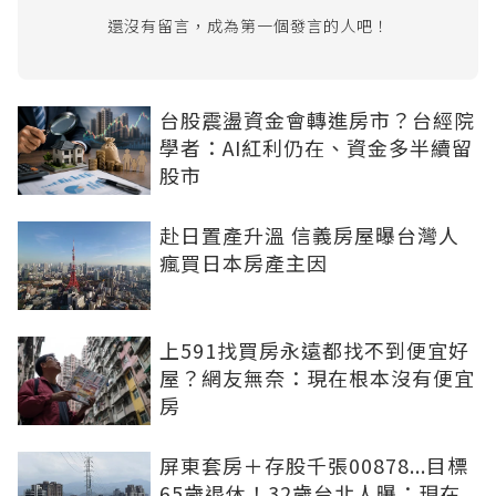
還沒有留言，成為第一個發言的人吧！
台股震盪資金會轉進房市？台經院
學者：AI紅利仍在、資金多半續留
股市
赴日置產升溫 信義房屋曝台灣人
瘋買日本房產主因
上591找買房永遠都找不到便宜好
屋？網友無奈：現在根本沒有便宜
房
屏東套房＋存股千張00878...目標
65歲退休！32歲台北人曝：現在