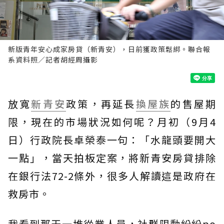
新版青年安心成家房貸（新青安），日前獲政策鬆綁。聯合報
系資料照／記者胡經周攝影
放寬
新青安
政策，再延長
換屋族
的售屋期
限，現在的市場狀況如何呢？月初（9月4
日）行政院長卓榮泰一句：「水龍頭要開大
一點」，當天拍板定案，將新青安房貸排除
在銀行法72-2條外，很多人解讀這是政府在
救房市。
我看到那天一堆從業人員，社群限動紛紛po