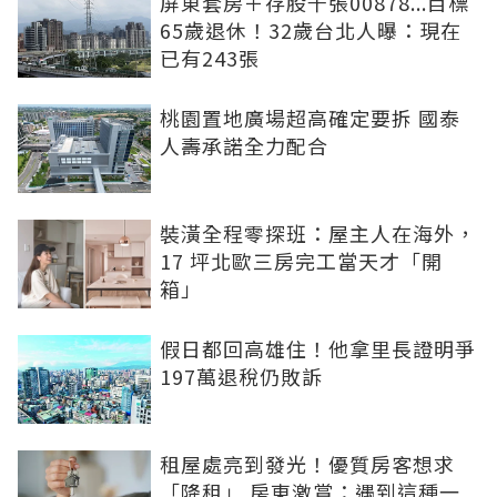
屏東套房＋存股千張00878...目標
65歲退休！32歲台北人曝：現在
已有243張
桃園置地廣場超高確定要拆 國泰
人壽承諾全力配合
裝潢全程零探班：屋主人在海外，
17 坪北歐三房完工當天才「開
箱」
假日都回高雄住！他拿里長證明爭
197萬退稅仍敗訴
租屋處亮到發光！優質房客想求
「降租」 房東激賞：遇到這種一