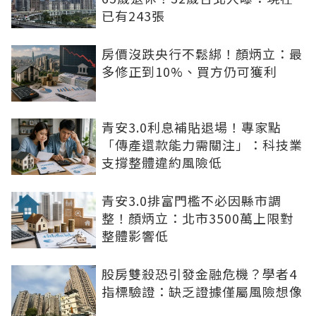
已有243張
房價沒跌央行不鬆綁！顏炳立：最
多修正到10%、買方仍可獲利
青安3.0利息補貼退場！專家點
「傳產還款能力需關注」：科技業
支撐整體違約風險低
青安3.0排富門檻不必因縣市調
整！顏炳立：北市3500萬上限對
整體影響低
股房雙殺恐引發金融危機？學者4
指標驗證：缺乏證據僅屬風險想像