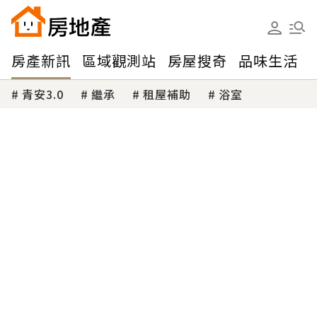
房產新訊
區域觀測站
房屋搜奇
品味生活
青安3.0
繼承
租屋補助
浴室