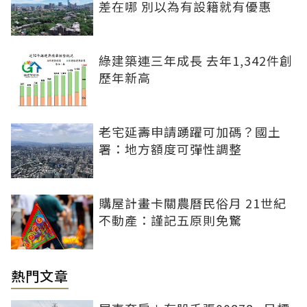
差在哪 別以為有設籍就有優惠
綠建築連三年成長 去年1,342件創
歷年新高
老宅延壽申請踴躍可加碼？國土
署：地方額度可彈性調整
購屋計畫卡關農曆民俗月 21世紀
不動產：謹記五原則免驚
熱門文章