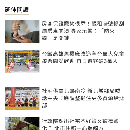
延伸閱讀
房客保證寵物很乖！退租牆壁慘刮
爛房東崩潰 專家示警：「防火
線」是關鍵
台鐵高雄舊機廠改造全台最大兒童
遊樂園受歡迎 首日遊客破3萬人
社宅供需北熱南冷 新北城鄉局喊
話中央：應調整挹注更多資源給北
部
行政院點出社宅不好管又被標籤
化？ 北市住都中心提解方