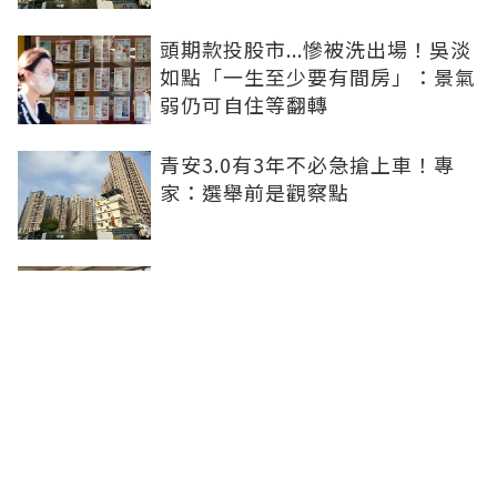
頭期款投股市...慘被洗出場！吳淡
如點「一生至少要有間房」：景氣
弱仍可自住等翻轉
青安3.0有3年不必急搶上車！專
家：選舉前是觀察點
買方出1750萬斡旋遭拒！屋主嫌
打9折不賣 網批中古屋亂象：惜售
就別喊賣
日勝生持續深耕台中市場 台中捷
運南屯站土地開發共構大樓開工動
土