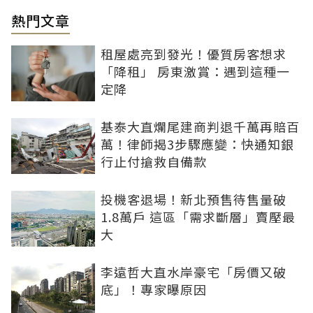
熱門文章
租屋處亮到發光！優質房客想求
「降租」 房東激賞：遇到這種一
定降
基泰大直爛尾建商判退千萬再賠百
萬！律師揭3步驟應變：快通知銀
行止付搶救自備款
投機客退場！新北預售待售量破
1.8萬戶 這區「需求斷層」賣壓最
大
李遠哲大直水岸豪宅「房價又破
底」！專家曝原因