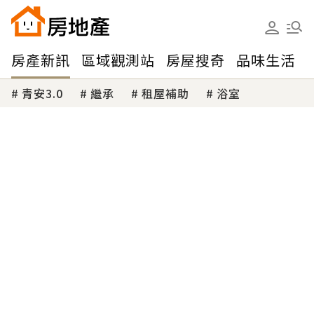
房產新訊
區域觀測站
房屋搜奇
品味生活
青安3.0
繼承
租屋補助
浴室