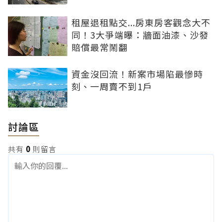
租屋退租點交...房東房客觀念大不
同！3大爭端曝：牆面油漆、沙發
賠償最常鬧翻
資金沒回流！新案市場陷最慘時
刻、一周賣不到1戶
討論區
共有
0
則留言