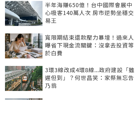
半年海賺650億！台中國際會展中
心吸客140萬人次 房市逆勢坐穩交
易王
寬限期結束還款壓力暴增！過來人
曝省下現金流關鍵：沒拿去投資等
於白費
3環3線改成4環8線...政府建設「雖
遲但到」？何世昌笑：家祭無忘告
乃翁
青安3.0該衝嗎？網憂「19萬待售
屋創新高」：別急著幫建商解套
月薪4.2萬該衝青安3.0？網友勸