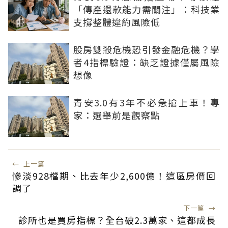
「傳產還款能力需關注」：科技業
支撐整體違約風險低
股房雙殺危機恐引發金融危機？學
者4指標驗證：缺乏證據僅屬風險
想像
青安3.0有3年不必急搶上車！專
家：選舉前是觀察點
←
上一篇
慘淡928檔期、比去年少2,600億！這區房價回
調了
下一篇
→
診所也是買房指標？全台破2.3萬家、這都成長