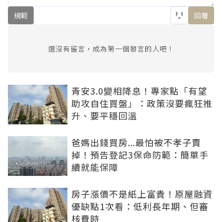
規範
回覆
還沒有留言，成為第一個發言的人吧！
青安3.0變相降息！專家點「有望
助攻自住買盤」：政策沒要瘋狂推
升、要平穩回溫
爸媽出錢買房...最怕被不孝子賣
掉！預告登記3保命防範：簡單手
續就能保障
房子漲價不是紙上富貴！原屋融資
優缺點1次看：低利長年期、但審
核費時