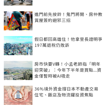
進門前先按鈴！鬼門將開、房仲教
賞屋簽約避邪三招
假日都回高雄住！他拿里長證明爭
197萬退稅仍敗訴
房市快要V轉！小孟老師指「明年
迎突破」：今年下半年是買點...資
金僅暫時被AI吸走
36%境外資金撐日本不動產交易
住宅、飯店及物流躍投資焦點