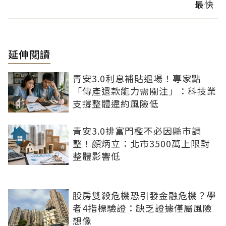
最快
延伸閱讀
青安3.0利息補貼退場！專家點
「傳產還款能力需關注」：科技業
支撐整體違約風險低
青安3.0排富門檻不必因縣市調
整！顏炳立：北市3500萬上限對
整體影響低
股房雙殺危機恐引發金融危機？學
者4指標驗證：缺乏證據僅屬風險
想像