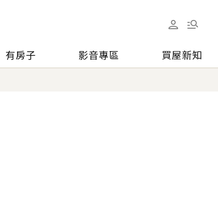
有房子
影音專區
買屋新知