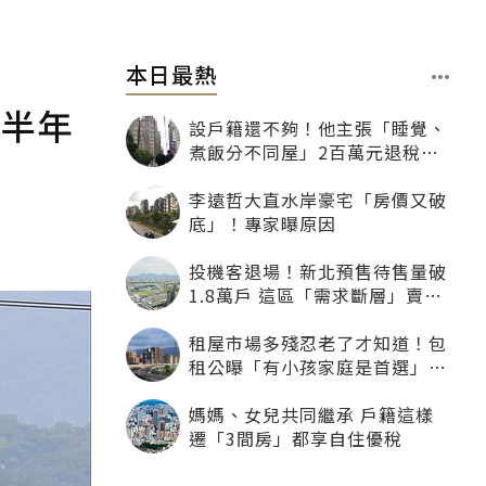
本日最熱
少半年
設戶籍還不夠！他主張「睡覺、
煮飯分不同屋」2百萬元退稅照
樣沒了
李遠哲大直水岸豪宅「房價又破
底」！專家曝原因
投機客退場！新北預售待售量破
1.8萬戶 這區「需求斷層」賣壓
最大
租屋市場多殘忍老了才知道！包
租公曝「有小孩家庭是首選」：
寧可不租老人也別自找麻煩
媽媽、女兒共同繼承 戶籍這樣
遷「3間房」都享自住優稅