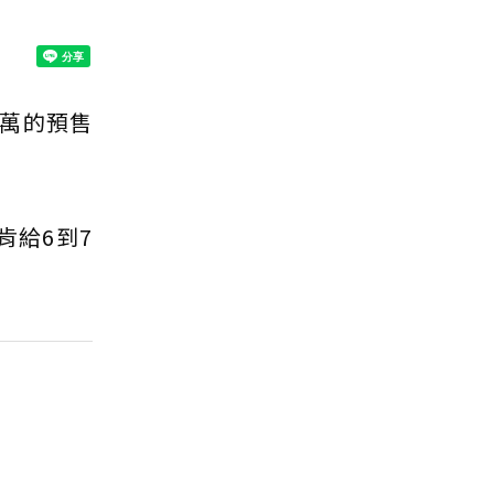
0萬的預售
肯給6到7