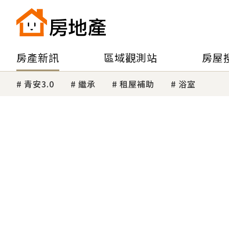
房產新訊
區域觀測站
房屋
青安3.0
繼承
租屋補助
浴室