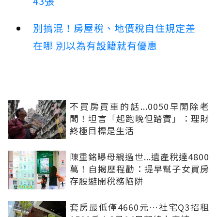
43張
別搞混！房屋稅、地價稅自住規定差
在哪 別以為有設籍就有優惠
不買房買車的話...0050早開除老
闆！坦言「起跑晚但踏實」：理財
終極目標是生活
陳重銘曝母親過世...遺產稅達4800
萬！自揭歷程勸：提早幫子女買房
存股避開稅務陷阱
套房最低僅4660元…社宅Q3招租