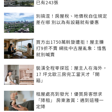
已有243張
別搞混！房屋稅、地價稅自住規定
差在哪 別以為有設籍就有優惠
買方出1750萬斡旋遭拒！屋主嫌
打9折不賣 網批中古屋亂象：惜售
就別喊賣
裝潢全程零探班：屋主人在海外，
17 坪北歐三房完工當天才「開
箱」
租屋處亮到發光！優質房客想求
「降租」 房東激賞：遇到這種一
定降