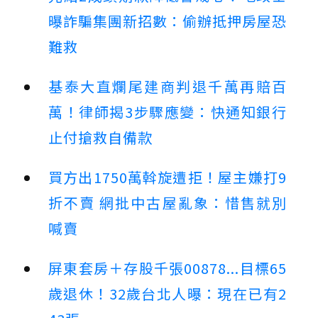
曝詐騙集團新招數：偷辦抵押房屋恐
難救
基泰大直爛尾建商判退千萬再賠百
萬！律師揭3步驟應變：快通知銀行
止付搶救自備款
買方出1750萬斡旋遭拒！屋主嫌打9
折不賣 網批中古屋亂象：惜售就別
喊賣
屏東套房＋存股千張00878...目標65
歲退休！32歲台北人曝：現在已有2