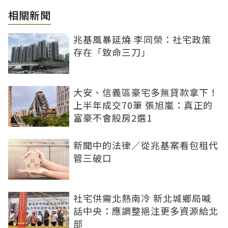
相關新聞
兆基風暴延燒 李同榮：社宅政策
存在「致命三刀」
大安、信義區豪宅多無貸款拿下！
上半年成交70筆 張旭嵐：真正的
富豪不會股房2選1
新聞中的法律／從兆基案看包租代
管三破口
社宅供需北熱南冷 新北城鄉局喊
話中央：應調整挹注更多資源給北
部