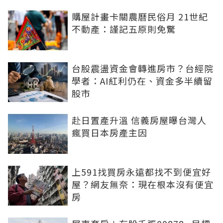
購屋計畫卡關農曆民俗月 21世紀
不動產：謹記五原則免驚
台股震盪資金會轉進房市？台經院
學者：AI紅利仍在、資金多半續留
股市
赴日置產升溫 信義房屋曝台灣人
瘋買日本房產主因
上591找買房永遠都找不到便宜好
屋？網友無奈：現在根本沒有便宜
房