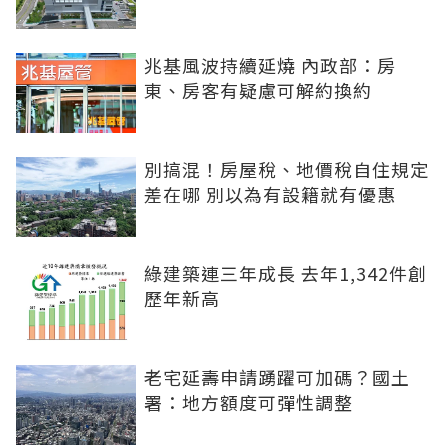
兆基風波持續延燒 內政部：房
東、房客有疑慮可解約換約
別搞混！房屋稅、地價稅自住規定
差在哪 別以為有設籍就有優惠
綠建築連三年成長 去年1,342件創
歷年新高
老宅延壽申請踴躍可加碼？國土
署：地方額度可彈性調整