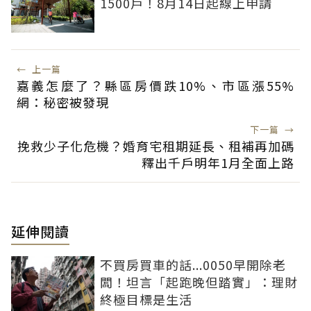
1500戶！8月14日起線上申請
←
上一篇
嘉義怎麼了？縣區房價跌10%、市區漲55%
網：秘密被發現
下一篇
→
挽救少子化危機？婚育宅租期延長、租補再加碼
釋出千戶明年1月全面上路
延伸閱讀
不買房買車的話...0050早開除老
闆！坦言「起跑晚但踏實」：理財
終極目標是生活