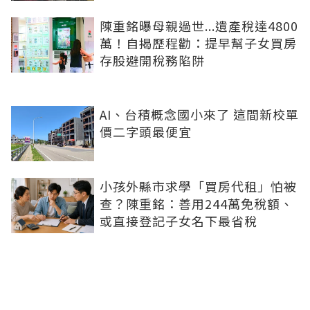
陳重銘曝母親過世...遺產稅達4800
萬！自揭歷程勸：提早幫子女買房
存股避開稅務陷阱
AI、台積概念國小來了 這間新校單
價二字頭最便宜
小孩外縣市求學「買房代租」怕被
查？陳重銘：善用244萬免稅額、
或直接登記子女名下最省稅