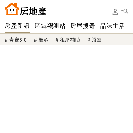
房產新訊
區域觀測站
房屋搜奇
品味生活
青安3.0
繼承
租屋補助
浴室