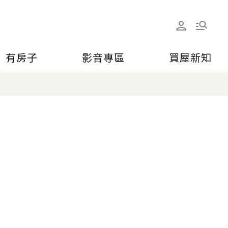
有房子
影音專區
買屋新知