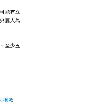
可能有立
只要人為
、至少五
付搶救