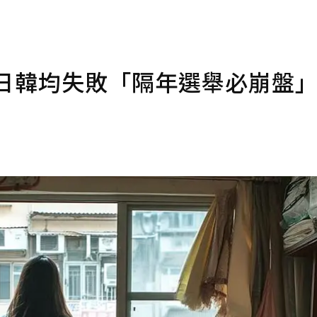
歐日韓均失敗「隔年選舉必崩盤