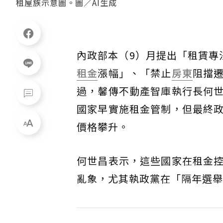
租屋族示意圖。圖／AI生成
內政部本（9）月提出「租賃專
租金
漲幅」、「禁止
房東
阻擋
過，馨傳不動產智庫執行長何
國家早實施租金管制，但最終
價格攀升。
何世昌表示，這些國家在租金
亂象，尤其執政黨在「隔年選舉