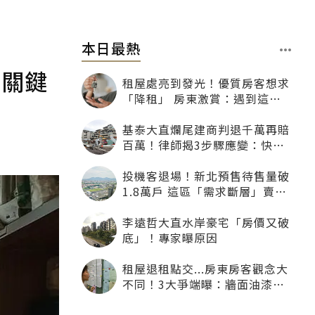
本日最熱
」關鍵
租屋處亮到發光！優質房客想求
「降租」 房東激賞：遇到這種
一定降
基泰大直爛尾建商判退千萬再賠
百萬！律師揭3步驟應變：快通
知銀行止付搶救自備款
投機客退場！新北預售待售量破
1.8萬戶 這區「需求斷層」賣壓
最大
李遠哲大直水岸豪宅「房價又破
底」！專家曝原因
租屋退租點交...房東房客觀念大
不同！3大爭端曝：牆面油漆、
沙發賠償最常鬧翻