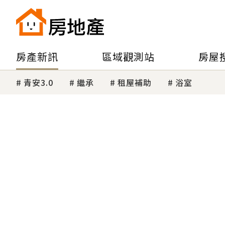
房產新訊
區域觀測站
房屋
青安3.0
繼承
租屋補助
浴室