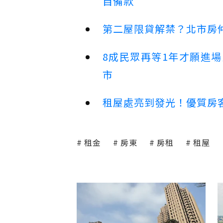
自備款
第二屋限貸解禁？北市房
8成民眾再等1年才願進
市
租屋處亮到發光！優質房
租金
房東
房租
租屋