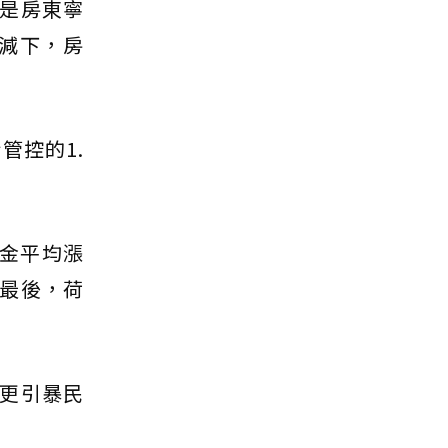
是房東寧
未減下，房
管控的1.
租金平均漲
。最後，荷
更引暴民