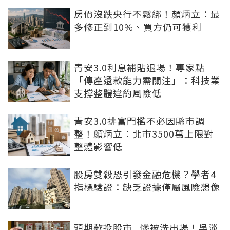
房價沒跌央行不鬆綁！顏炳立：最
多修正到10%、買方仍可獲利
青安3.0利息補貼退場！專家點
「傳產還款能力需關注」：科技業
支撐整體違約風險低
青安3.0排富門檻不必因縣市調
整！顏炳立：北市3500萬上限對
整體影響低
股房雙殺恐引發金融危機？學者4
指標驗證：缺乏證據僅屬風險想像
頭期款投股市...慘被洗出場！吳淡