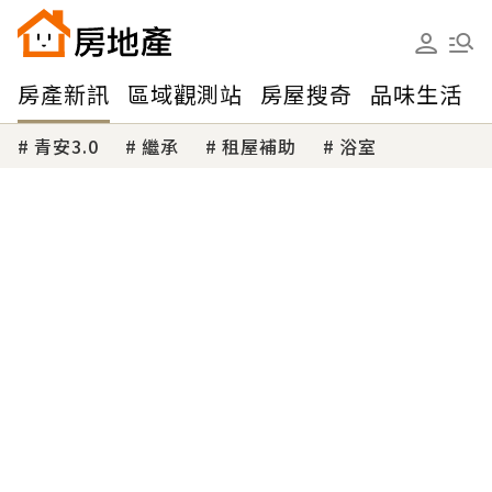
房產新訊
區域觀測站
房屋搜奇
品味生活
青安3.0
繼承
租屋補助
浴室