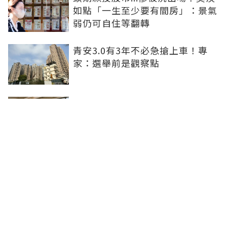
如點「一生至少要有間房」：景氣
弱仍可自住等翻轉
青安3.0有3年不必急搶上車！專
家：選舉前是觀察點
買方出1750萬斡旋遭拒！屋主嫌
打9折不賣 網批中古屋亂象：惜售
就別喊賣
日勝生持續深耕台中市場 台中捷
運南屯站土地開發共構大樓開工動
土