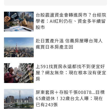
台股震盪資金會轉進房市？台經院
學者：AI紅利仍在、資金多半續留
股市
赴日置產升溫 信義房屋曝台灣人
瘋買日本房產主因
上591找買房永遠都找不到便宜好
屋？網友無奈：現在根本沒有便宜
房
屏東套房＋存股千張00878...目標
65歲退休！32歲台北人曝：現在
已有243張