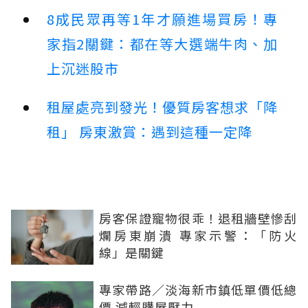
8成民眾再等1年才願進場買房！專
家指2關鍵：都在等大選端牛肉、加
上沉迷股市
租屋處亮到發光！優質房客想求「降
租」 房東激賞：遇到這種一定降
房客保證寵物很乖！退租牆壁慘刮
爛房東崩潰 專家示警：「防火
線」是關鍵
專家帶路／淡海新市鎮低單價低總
價 減輕購屋壓力