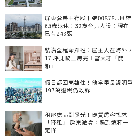
屏東套房＋存股千張00878...目標
65歲退休！32歲台北人曝：現在
已有243張
裝潢全程零探班：屋主人在海外，
17 坪北歐三房完工當天才「開
箱」
假日都回高雄住！他拿里長證明爭
197萬退稅仍敗訴
租屋處亮到發光！優質房客想求
「降租」 房東激賞：遇到這種一
定降