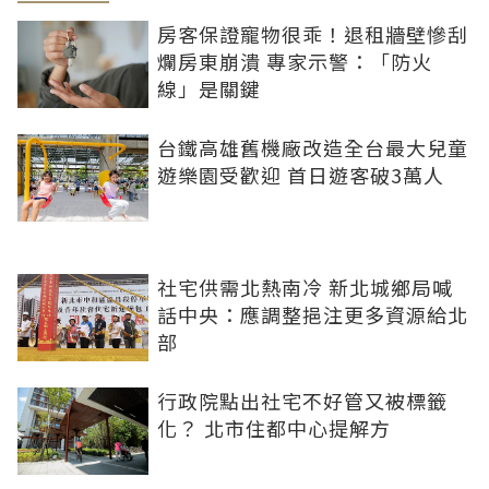
房客保證寵物很乖！退租牆壁慘刮
爛房東崩潰 專家示警：「防火
線」是關鍵
台鐵高雄舊機廠改造全台最大兒童
遊樂園受歡迎 首日遊客破3萬人
社宅供需北熱南冷 新北城鄉局喊
話中央：應調整挹注更多資源給北
部
行政院點出社宅不好管又被標籤
化？ 北市住都中心提解方