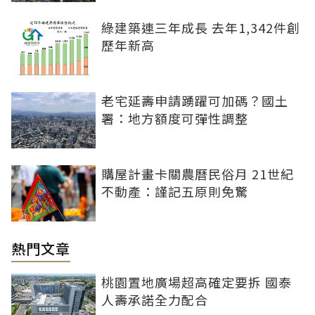
綠建築連三年成長 去年1,342件創
歷年新高
老宅延壽申請踴躍可加碼？國土
署：地方額度可彈性調整
購屋計畫卡關農曆民俗月 21世紀
不動產：謹記五原則免驚
熱門文章
桃園置地廣場超高確定要拆 國泰
人壽承諾全力配合