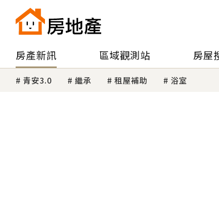
房產新訊
區域觀測站
房屋
青安3.0
繼承
租屋補助
浴室