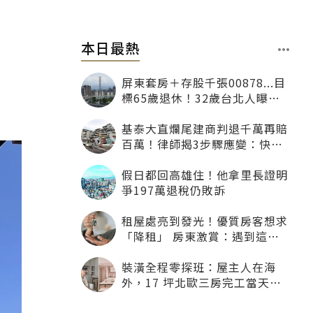
本日最熱
屏東套房＋存股千張00878...目
標65歲退休！32歲台北人曝：
現在已有243張
基泰大直爛尾建商判退千萬再賠
百萬！律師揭3步驟應變：快通
知銀行止付搶救自備款
假日都回高雄住！他拿里長證明
爭197萬退稅仍敗訴
租屋處亮到發光！優質房客想求
「降租」 房東激賞：遇到這種
一定降
裝潢全程零探班：屋主人在海
外，17 坪北歐三房完工當天才
「開箱」