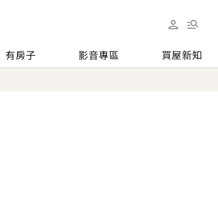
有房子
影音專區
買屋新知