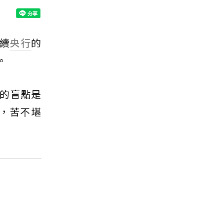
後續
央行
的
。
的盲點是
，苦不堪