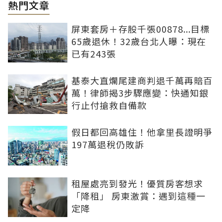
熱門文章
屏東套房＋存股千張00878...目標
65歲退休！32歲台北人曝：現在
已有243張
基泰大直爛尾建商判退千萬再賠百
萬！律師揭3步驟應變：快通知銀
行止付搶救自備款
假日都回高雄住！他拿里長證明爭
197萬退稅仍敗訴
租屋處亮到發光！優質房客想求
「降租」 房東激賞：遇到這種一
定降