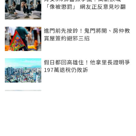
「像被懲罰」 網友正反意見吵翻
進門前先按鈴！鬼門將開、房仲教
賞屋簽約避邪三招
假日都回高雄住！他拿里長證明爭
197萬退稅仍敗訴
房市快要V轉！小孟老師指「明年
迎突破」：今年下半年是買點...資
金僅暫時被AI吸走
36%境外資金撐日本不動產交易
住宅、飯店及物流躍投資焦點