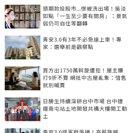
頭期款投股市...慘被洗出場！吳淡
如點「一生至少要有間房」：景氣
弱仍可自住等翻轉
青安3.0有3年不必急搶上車！專
家：選舉前是觀察點
買方出1750萬斡旋遭拒！屋主嫌
打9折不賣 網批中古屋亂象：惜售
就別喊賣
日勝生持續深耕台中市場 台中捷
運南屯站土地開發共構大樓開工動
土
青安3.0排富掀爭議！高薪族喊