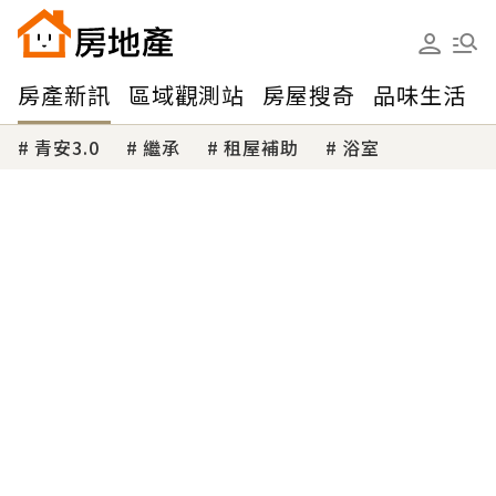
房產新訊
區域觀測站
房屋搜奇
品味生活
青安3.0
繼承
租屋補助
浴室