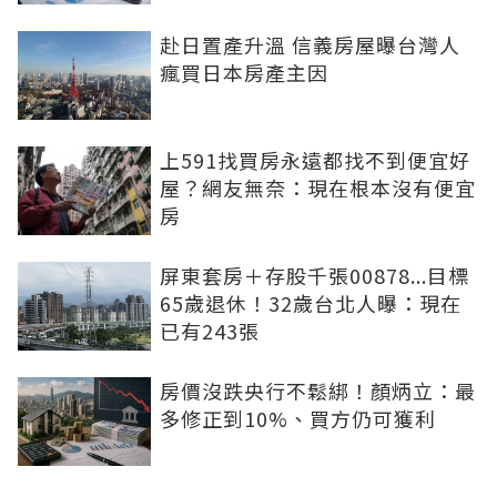
赴日置產升溫 信義房屋曝台灣人
瘋買日本房產主因
上591找買房永遠都找不到便宜好
屋？網友無奈：現在根本沒有便宜
房
屏東套房＋存股千張00878...目標
65歲退休！32歲台北人曝：現在
已有243張
房價沒跌央行不鬆綁！顏炳立：最
多修正到10%、買方仍可獲利