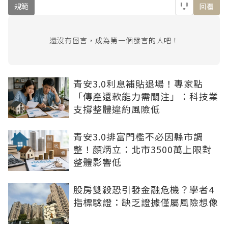
規範
回覆
還沒有留言，成為第一個發言的人吧！
青安3.0利息補貼退場！專家點
「傳產還款能力需關注」：科技業
支撐整體違約風險低
青安3.0排富門檻不必因縣市調
整！顏炳立：北市3500萬上限對
整體影響低
股房雙殺恐引發金融危機？學者4
指標驗證：缺乏證據僅屬風險想像