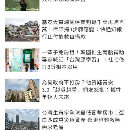
基泰大直爛尾建商判退千萬再賠百
萬！律師揭3步驟應變：快通知銀
行止付搶救自備款
一輩子免房租！韓國推生兩胎補助
專家喊話「台灣應學習」：社宅僅
打8折根本沒用
為何政府不打房？他質疑青安
3.0「越貸越重」網友怒批：犧牲
年輕人未來
台灣生育率全球最低衝擊房市！蛋
白區成重災負資產 都更也難救無
需求老屋