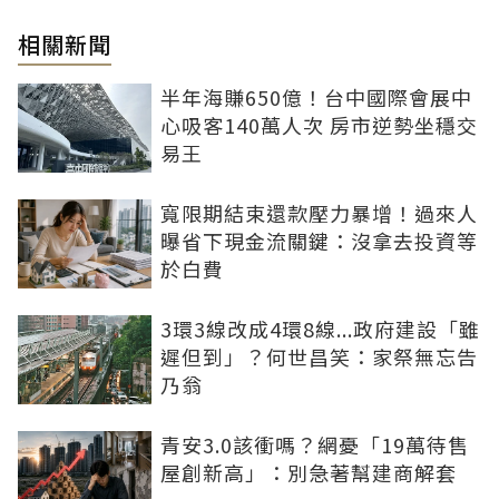
相關新聞
半年海賺650億！台中國際會展中
心吸客140萬人次 房市逆勢坐穩交
易王
寬限期結束還款壓力暴增！過來人
曝省下現金流關鍵：沒拿去投資等
於白費
3環3線改成4環8線...政府建設「雖
遲但到」？何世昌笑：家祭無忘告
乃翁
青安3.0該衝嗎？網憂「19萬待售
屋創新高」：別急著幫建商解套