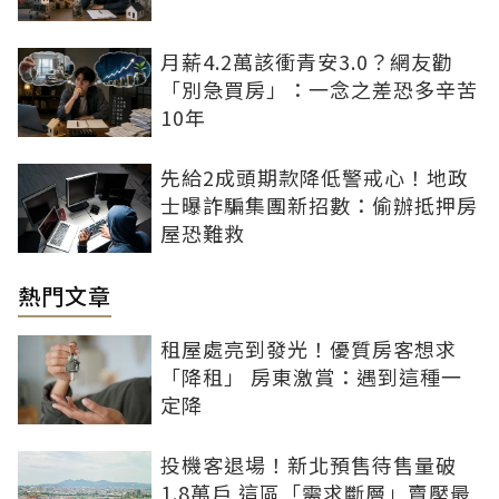
月薪4.2萬該衝青安3.0？網友勸
「別急買房」：一念之差恐多辛苦
10年
先給2成頭期款降低警戒心！地政
士曝詐騙集團新招數：偷辦抵押房
屋恐難救
熱門文章
租屋處亮到發光！優質房客想求
「降租」 房東激賞：遇到這種一
定降
投機客退場！新北預售待售量破
1.8萬戶 這區「需求斷層」賣壓最