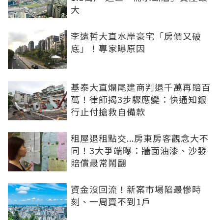
大
李遠哲大直水岸豪宅「房價又破
底」！專家曝原因
基泰大直爛尾建商判退千萬再賠百
萬！律師揭3步驟應變：快通知銀
行止付搶救自備款
租屋退租點交...房東房客觀念大不
同！3大爭端曝：牆面油漆、沙發
賠償最常鬧翻
資金沒回流！新案市場陷最慘時
刻、一周賣不到1戶