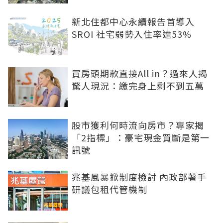
新北住都中心永續報告首導入
SROI 社宅弱勢入住率達53%
買房頭期款直接All in？過來人揭
驚人現況：繳完身上剩不到五萬
股市獲利何時流向房市？專家揭
「2指標」：豪宅現金買斷是第一
訊號
兆基風暴掀制度檢討 內政部著手
研議包租代管機制