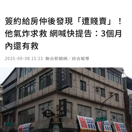
簽約給房仲後發現「遭賤賣」！
他氣炸求救 網喊快提告：3個月
內還有救
2025-09-08 15:23
聯合新聞網／綜合報導