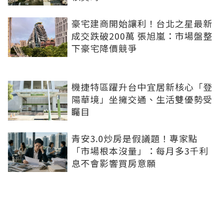
豪宅建商開始讓利！台北之星最新
成交跌破200萬 張旭嵐：市場盤整
下豪宅降價競爭
機捷特區躍升台中宜居新核心「登
陽華境」坐擁交通、生活雙優勢受
矚目
青安3.0炒房是假議題！專家點
「市場根本沒量」：每月多3千利
息不會影響買房意願