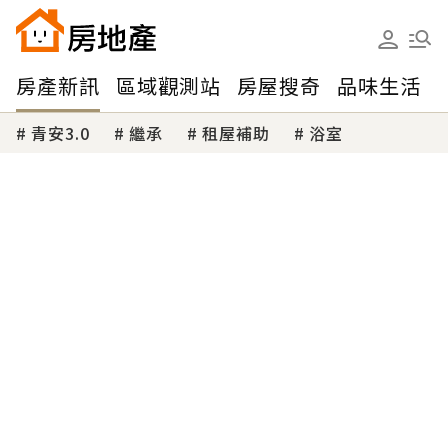
房產新訊
區域觀測站
房屋搜奇
品味生活
青安3.0
繼承
租屋補助
浴室