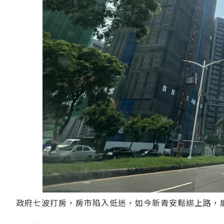
政府七波打房，房市陷入低迷，如今新青安鬆綁上路，