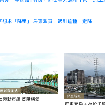
客想求「降租」 房東激賞：遇到這種一定降
區域觀測站
房產新訊
淡海新市鎮 首購族愛
屏東套房＋存股千張00