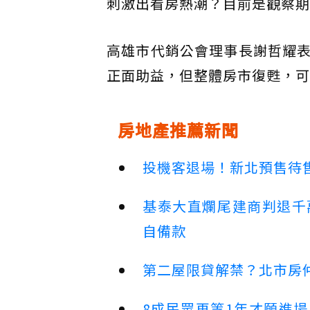
刺激出看房熱潮？目前是觀察期
高雄市代銷公會理事長謝哲耀
正面助益，但整體房市復甦，可
房地產推薦新聞
投機客退場！新北預售待售
基泰大直爛尾建商判退千
自備款
第二屋限貸解禁？北市房
8成民眾再等1年才願進