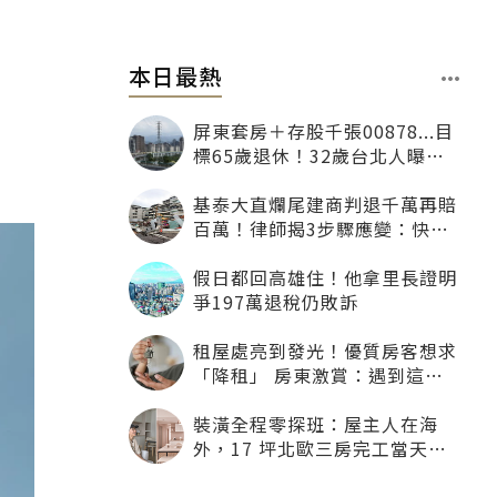
本日最熱
屏東套房＋存股千張00878...目
標65歲退休！32歲台北人曝：
現在已有243張
基泰大直爛尾建商判退千萬再賠
百萬！律師揭3步驟應變：快通
知銀行止付搶救自備款
假日都回高雄住！他拿里長證明
爭197萬退稅仍敗訴
租屋處亮到發光！優質房客想求
「降租」 房東激賞：遇到這種
一定降
裝潢全程零探班：屋主人在海
外，17 坪北歐三房完工當天才
「開箱」