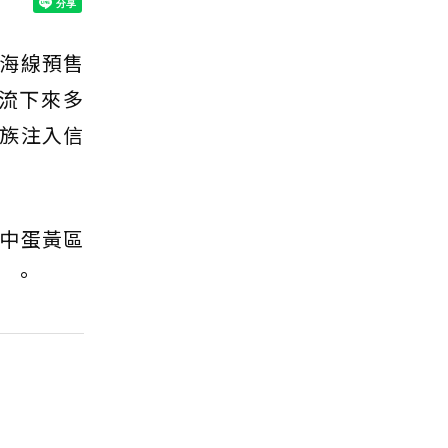
海線預售
流下來多
族注入信
中蛋黃區
」。