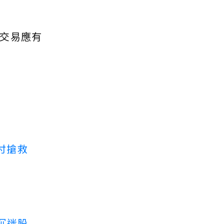
交易應有
付搶救
沉迷股