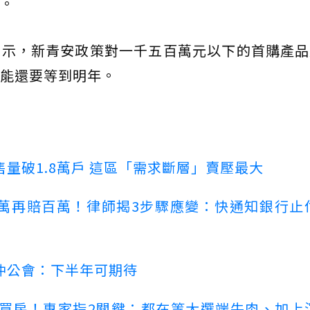
。
表示，新青安政策對一千五百萬元以下的首購產品
能還要等到明年。
量破1.8萬戶 這區「需求斷層」賣壓最大
萬再賠百萬！律師揭3步驟應變：快通知銀行止
仲公會：下半年可期待
場買房！專家指2關鍵：都在等大選端牛肉、加上