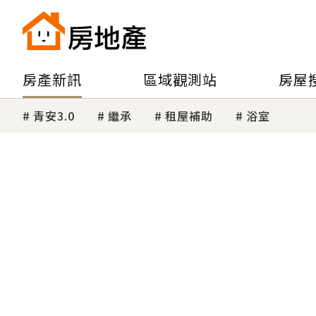
房產新訊
區域觀測站
房屋
青安3.0
繼承
租屋補助
浴室