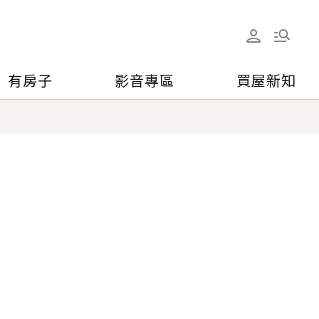
有房子
影音專區
買屋新知