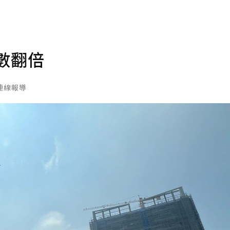
數翻倍
連線報導