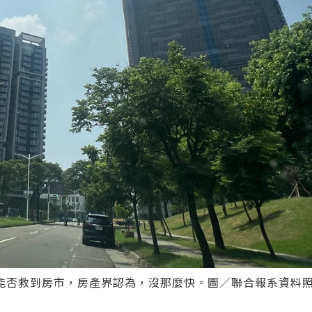
能否救到房市，房產界認為，沒那麼快。圖／聯合報系資料