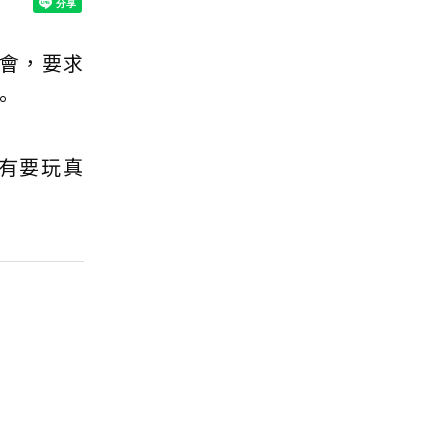
會，要求
。
有要玩真