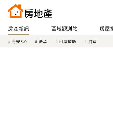
房產新訊
區域觀測站
房屋
青安3.0
繼承
租屋補助
浴室