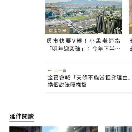
房產新訊
房市快要V轉！小孟老師指
「明年迎突破」：今年下半年
是買點...資金僅暫時被AI吸走
←
上一篇
金管會喊「天條不能當拒貸理由
換個說法照樣擋
延伸閱讀