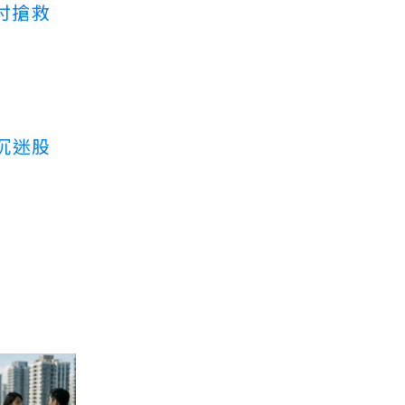
付搶救
沉迷股