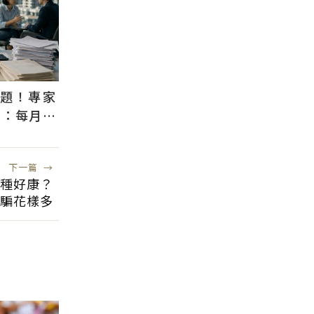
議題！專家
」：每月多
房意願
下一篇
→
這種好康？
騙花樣多