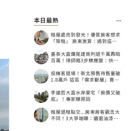
本日最熱
租屋處亮到發光！優質房客想求
「降租」 房東激賞：遇到這種
一定降
基泰大直爛尾建商判退千萬再賠
百萬！律師揭3步驟應變：快通
知銀行止付搶救自備款
投機客退場！新北預售待售量破
1.8萬戶 這區「需求斷層」賣壓
最大
李遠哲大直水岸豪宅「房價又破
底」！專家曝原因
租屋退租點交...房東房客觀念大
不同！3大爭端曝：牆面油漆、
沙發賠償最常鬧翻