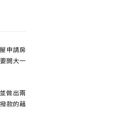
屋申請房
頭要開大一
並做出兩
後撥款的藉