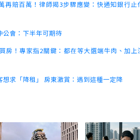
萬再賠百萬！律師揭3步驟應變：快通知銀行止
仲公會：下半年可期待
場買房！專家指2關鍵：都在等大選端牛肉、加上
客想求「降租」 房東激賞：遇到這種一定降