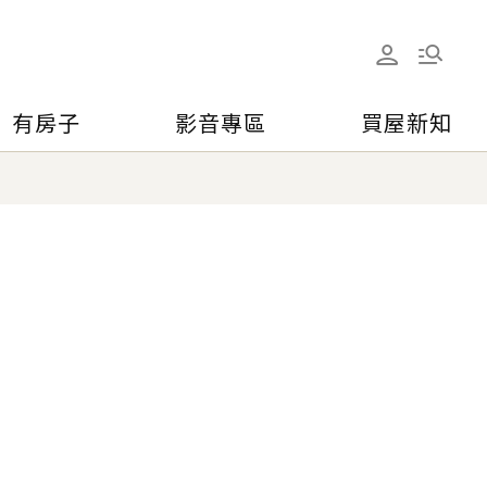
有房子
影音專區
買屋新知