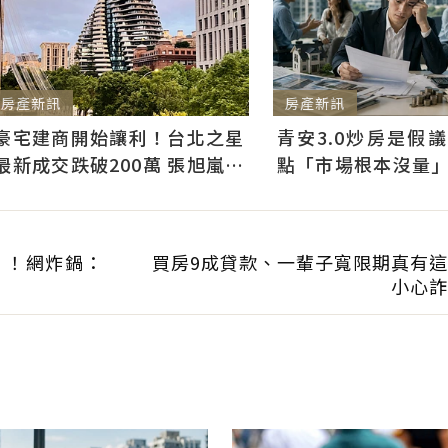
房產新訊
房產新訊
青安3.0炒房是假
豪宅建商開始讓利！台北之星
點「市場根本沒量
最新成交跌破200萬 張旭嵐：
3千利息不會影響買
市場盤整下豪宅降價競爭
」！網炸鍋：
買房9成貸款、一輩子寬限期真有
小心詐