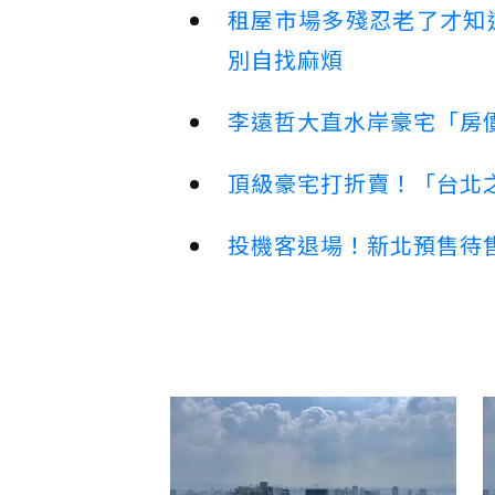
租屋市場多殘忍老了才知
別自找麻煩
李遠哲大直水岸豪宅「房
頂級豪宅打折賣！「台北之
投機客退場！新北預售待售