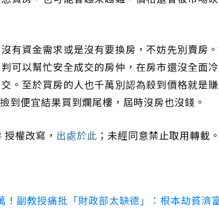
時沒有資金需求或是沒有要換房，不妨先別賣房。
談判可以幫忙安全成交的房仲，在房市還沒全面冷
成交。至於買房的人也千萬別認為殺到價格就是賺
撿到便宜結果買到爛尾樓，屆時沒房也沒錢。
房
授權改寫，
出處於此
；未經同意禁止取用轉載
00萬！副教授痛批「財政部太缺德」：根本劫貧濟