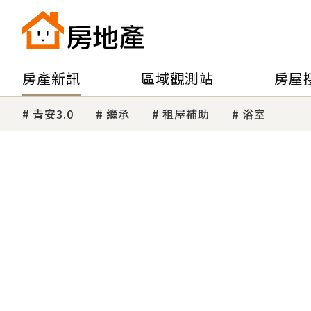
房產新訊
區域觀測站
房屋
青安3.0
繼承
租屋補助
浴室