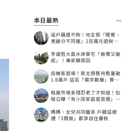
本日最熱
設戶籍還不夠！他主張「睡覺、
煮飯分不同屋」2百萬元退稅照
樣沒了
李遠哲大直水岸豪宅「房價又破
底」！專家曝原因
投機客退場！新北預售待售量破
1.8萬戶 這區「需求斷層」賣壓
最大
租屋市場多殘忍老了才知道！包
租公曝「有小孩家庭是首選」：
寧可不租老人也別自找麻煩
媽媽、女兒共同繼承 戶籍這樣
遷「3間房」都享自住優稅