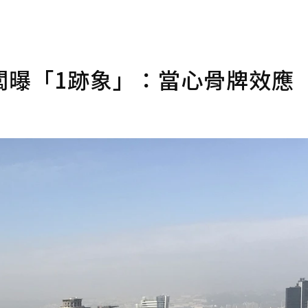
闆曝「1跡象」：當心骨牌效應