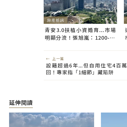
房產新訊
青安3.0扶植小資婚育...市場
明顯分流！張旭嵐：1200-18
00萬的兩房、小三房會是主力
←
上一篇
設籍超過6年...但自用住宅4百
回！專家指「1細節」藏陷阱
延伸閱讀