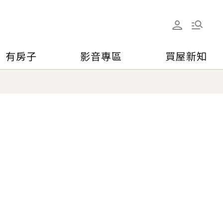
有房子
影音專區
買屋新知