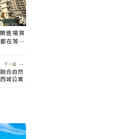
才願進場買
：都在等大
股市
下一篇
→
座融合自然
西城公寓