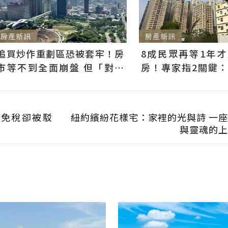
房產新訊
房產新訊
追買炒作重劃區恐被套牢！房
8成民眾再等1年
市等不到全面崩盤 但「對的
房！專家指2關鍵
房子」能先漲
選端牛肉、加上沉迷
萬免稅卻被駁
紐約繽紛花樣宅：家裡的光與詩 一
與靈魂的上