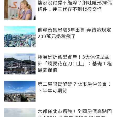
婆家沒買房不能嫁？網吐隱形擇偶
條件：連三代存不到錢很奇怪
他買預售屋隔5年出售 弄錯這規定
200萬元退稅飛了
裝潢是折舊型資產！3大保值型設
計「錢要花在刀口上」：基礎工程
最能保值
第二屋限貸解禁？北市房仲公會：
下半年可期待
六都僅北市獨強！全國房價高點回