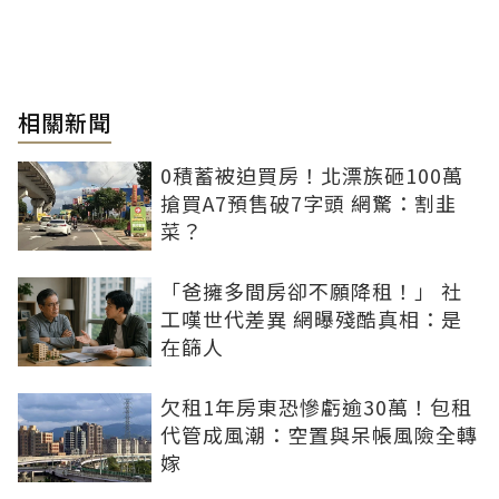
相關新聞
0積蓄被迫買房！北漂族砸100萬
搶買A7預售破7字頭 網驚：割韭
菜？
「爸擁多間房卻不願降租！」 社
工嘆世代差異 網曝殘酷真相：是
在篩人
欠租1年房東恐慘虧逾30萬！包租
代管成風潮：空置與呆帳風險全轉
嫁