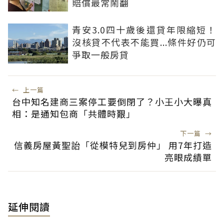
賠償最常鬧翻
青安3.0四十歲後還貸年限縮短！
沒核貸不代表不能買...條件好仍可
爭取一般房貸
←
上一篇
台中知名建商三案停工要倒閉了？小王小大曝真
相：是通知包商「共體時艱」
下一篇
→
信義房屋黃聖詒「從模特兒到房仲」 用7年打造
亮眼成績單
延伸閱讀