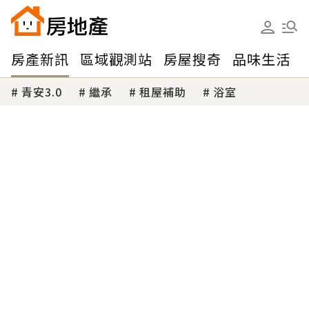
房產新訊
區域觀測站
房屋搜奇
品味生活
青安3.0
繼承
租屋補助
浴室