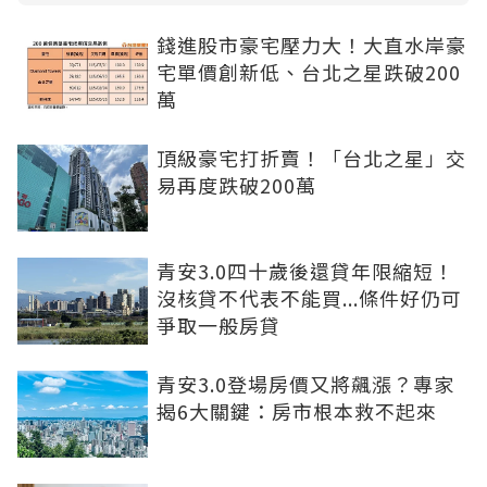
錢進股市豪宅壓力大！大直水岸豪
宅單價創新低、台北之星跌破200
萬
頂級豪宅打折賣！「台北之星」交
易再度跌破200萬
青安3.0四十歲後還貸年限縮短！
沒核貸不代表不能買...條件好仍可
爭取一般房貸
青安3.0登場房價又將飆漲？專家
揭6大關鍵：房市根本救不起來