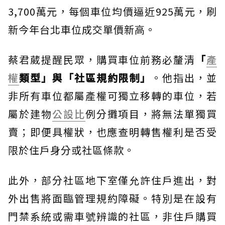
3,700萬元，每個車位均價逼近925萬元，刷
新今年台北車位成交單價新高。
蔡君葳提醒民眾，購買車位前務必釐清
「
產
權
類型」與「社區規約限制」
。他指出，並
非所有車位都屬產權可獨立移轉的車位，若
屬於建物
公設比
例分攤項目，將無法單獨買
賣；即便具權狀，也應查明轉售權利是否受
限於住戶身分或社區條款。
此外，部分社區地下室僅允許住戶進出，對
外出售將面臨管理規約障礙。特別是在設有
門禁系統或需車號辨識的社區，非住戶購買