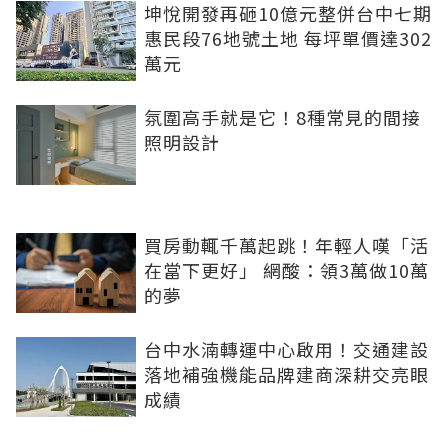
坤悅開發再砸10億元整併台中七期
惠民段76地號土地 每坪單價達302
萬元
氛圍高手就是它！8種常見的間接
照明設計
買房動輒千萬起跳！年輕人嘆「活
在當下更好」 網酸：領3萬做10萬
的夢
台中水湳轉運中心啟用！交通建設
落地補強機能品牌建商深耕交亮眼
成績