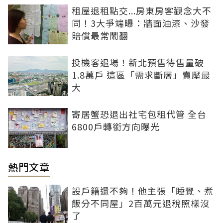
租屋退租點交...房東房客觀念大不
同！3大爭端曝：牆面油漆、沙發
賠償最常鬧翻
投機客退場！新北預售待售量破
1.8萬戶 這區「需求斷層」賣壓最
大
寄居蟹恐退出社宅包租代管 全台
6800戶轉銜方向曝光
熱門文章
設戶籍還不夠！他主張「睡覺、煮
飯分不同屋」2百萬元退稅照樣沒
了