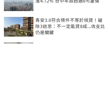
落4.72% 台中年跌超過6%重傷
青安3.0符合條件不等於核貸！破
除3迷思：不一定能貸8成...收支比
仍是關鍵
租屋處亮到發光！優質房客想求
「降租」 房東激賞：遇到這種一
定降
防社宅包租代管斷鏈 內政部：必
要時將向涉案業者求償
聯合線上公司 著作權所有 ©2025