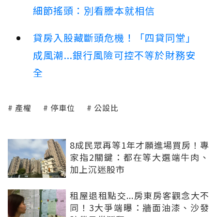
細節搖頭：別看謄本就相信
貸房入股藏斷頭危機！「四貸同堂」
成風潮...銀行風險可控不等於財務安
全
產權
停車位
公設比
8成民眾再等1年才願進場買房！專
家指2關鍵：都在等大選端牛肉、
加上沉迷股市
租屋退租點交...房東房客觀念大不
同！3大爭端曝：牆面油漆、沙發