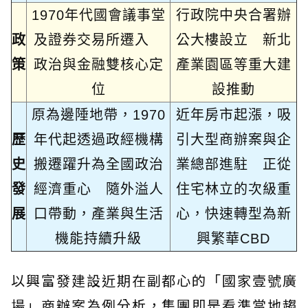
1970年代國會議事堂
行政院中央合署辦
政
及證券交易所遷入
公大樓設立 新北
策
政治與金融雙核心定
產業園區等重大建
位
設推動
原為邊陲地帶，1970
近年房市起漲，吸
歷
年代起透過政經機構
引大型商辦案與企
史
搬遷躍升為全國政治
業總部進駐 正從
發
經濟重心 隨外溢人
住宅林立的次級重
展
口帶動，產業與生活
心，快速轉型為新
機能持續升級
興繁華CBD
以興富發建設近期在副都心的「國家壹號廣
場」商辦案為例分析，集團即是看準當地趨