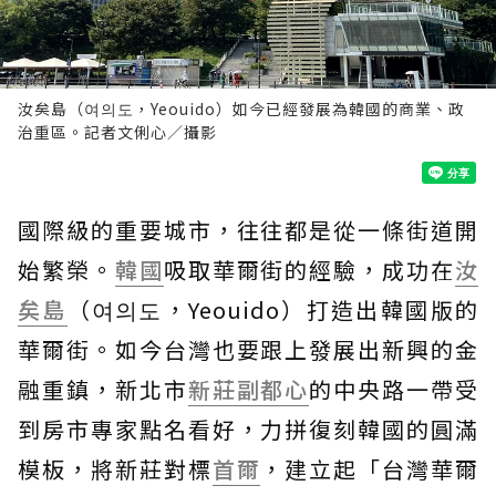
汝矣島（여의도，Yeouido）如今已經發展為韓國的商業、政
治重區。記者文俐心／攝影
國際級的重要城市，往往都是從一條街道開
始繁榮。
韓國
吸取華爾街的經驗，成功在
汝
矣島
（여의도，Yeouido）打造出韓國版的
華爾街。如今台灣也要跟上發展出新興的金
融重鎮，新北市
新莊副都心
的中央路一帶受
到房市專家點名看好，力拼復刻韓國的圓滿
模板，將新莊對標
首爾
，建立起「台灣華爾