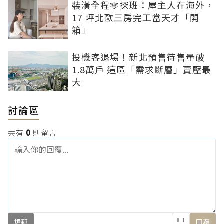
裝潢全程零探班：屋主人在海外，
17 坪北歐三房完工當天才「開
箱」
投機客退場！新北預售待售量破
1.8萬戶 這區「需求斷層」賣壓最
大
討論區
共有
0
則留言
規範
回覆