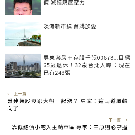
價 減輕購屋壓力
淡海新市鎮 首購族愛
屏東套房＋存股千張00878...目標
65歲退休！32歲台北人曝：現在
已有243張
←
上一篇
營建類股沒跟大盤一起漲？ 專家：這兩道風轉
向了
下一篇
→
靠低總價小宅入主精華區 專家：三原則必掌握