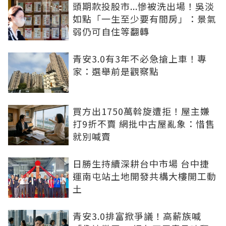
頭期款投股市...慘被洗出場！吳淡
如點「一生至少要有間房」：景氣
弱仍可自住等翻轉
青安3.0有3年不必急搶上車！專
家：選舉前是觀察點
買方出1750萬斡旋遭拒！屋主嫌
打9折不賣 網批中古屋亂象：惜售
就別喊賣
日勝生持續深耕台中市場 台中捷
運南屯站土地開發共構大樓開工動
土
青安3.0排富掀爭議！高薪族喊