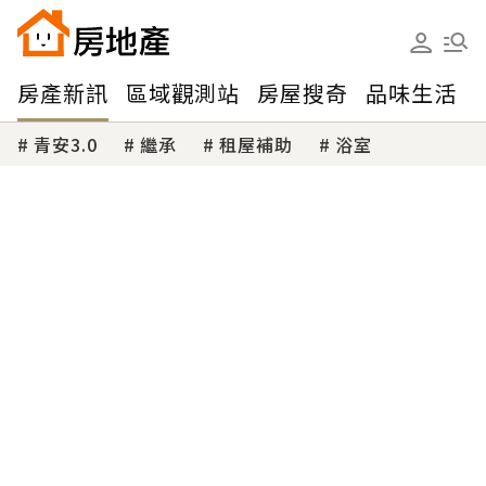
房產新訊
區域觀測站
房屋搜奇
品味生活
青安3.0
繼承
租屋補助
浴室