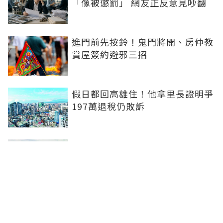
「像被懲罰」 網友正反意見吵翻
進門前先按鈴！鬼門將開、房仲教
賞屋簽約避邪三招
假日都回高雄住！他拿里長證明爭
197萬退稅仍敗訴
房市快要V轉！小孟老師指「明年
迎突破」：今年下半年是買點...資
金僅暫時被AI吸走
36%境外資金撐日本不動產交易
住宅、飯店及物流躍投資焦點