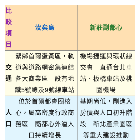
比
較
汝矣島
新莊副都心
項
目
緊鄰首爾蛋黃區，軌
機場捷運與環狀線
交
道與道路網密集連結
交會 直通台北車
通
各大商業區 設有地
站、板橋車站及桃
鐵5號線及9號線車站
園機場
位於首爾都會圈核
基期尚低，剛進入
人
心，屬高密度行政商
房價與人口初升階
口
務區 隨都心外溢人
段 新北產業園區
口持續增長
等重大建設推動