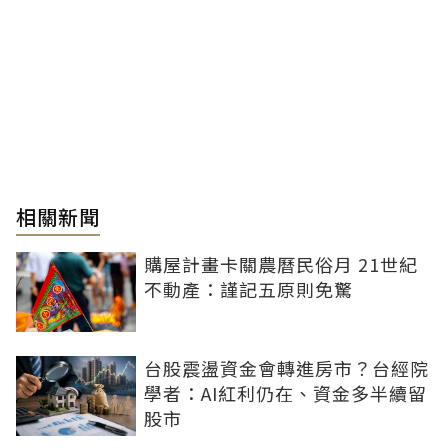
相關新聞
購屋計畫卡關農曆民俗月 21世紀
不動產：謹記五原則免驚
台股震盪資金會轉進房市？台經院
學者：AI紅利仍在、資金多半續留
股市