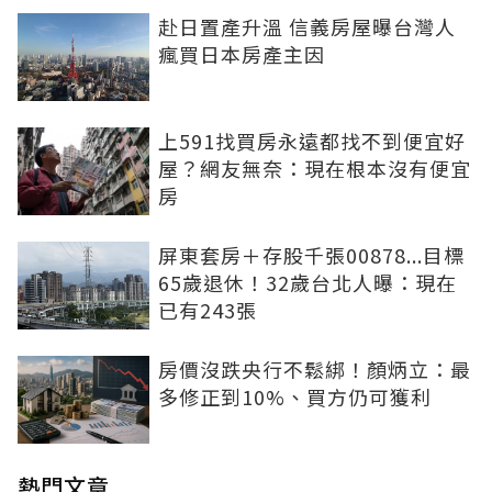
赴日置產升溫 信義房屋曝台灣人
瘋買日本房產主因
上591找買房永遠都找不到便宜好
屋？網友無奈：現在根本沒有便宜
房
屏東套房＋存股千張00878...目標
65歲退休！32歲台北人曝：現在
已有243張
房價沒跌央行不鬆綁！顏炳立：最
多修正到10%、買方仍可獲利
熱門文章