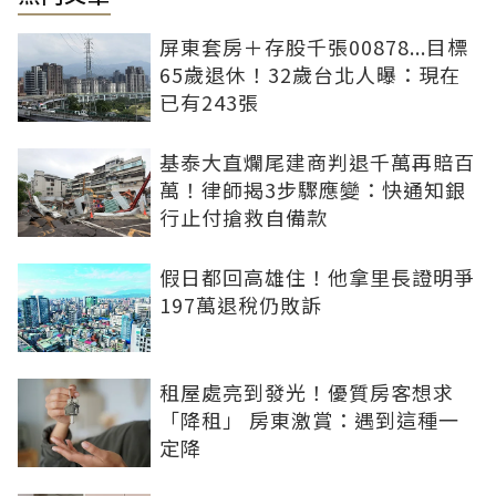
屏東套房＋存股千張00878...目標
65歲退休！32歲台北人曝：現在
已有243張
基泰大直爛尾建商判退千萬再賠百
萬！律師揭3步驟應變：快通知銀
行止付搶救自備款
假日都回高雄住！他拿里長證明爭
197萬退稅仍敗訴
租屋處亮到發光！優質房客想求
「降租」 房東激賞：遇到這種一
定降