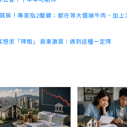
場買房！專家指2關鍵：都在等大選端牛肉、加上
客想求「降租」 房東激賞：遇到這種一定降