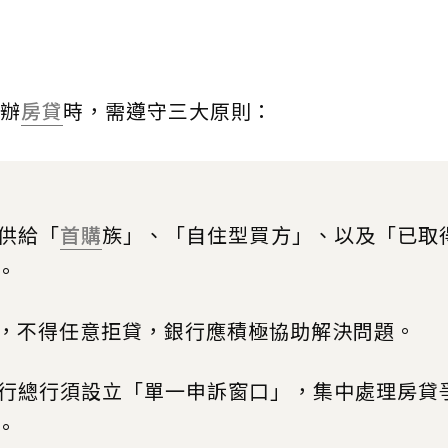
辦
房貸
時，需遵守三大原則：
供給「
首購
族」、「自住型買方」、以及「已取
。
，不得任意拒貸，銀行應積極協助解決問題。
行總行須設立「單一申訴窗口」，集中處理房貸
。