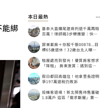
本日最熱
不能綁
基泰大直爛尾建商判退千萬再賠
百萬！律師揭3步驟應變：快通
知銀行止付搶救自備款
屏東套房＋存股千張00878...目
標65歲退休！32歲台北人曝：
現在已有243張
租屋處亮到發光！優質房客想求
「降租」 房東激賞：遇到這種
一定降
假日都回高雄住！他拿里長證明
爭197萬退稅仍敗訴
投機客退場！新北預售待售量破
1.8萬戶 這區「需求斷層」賣壓
最大