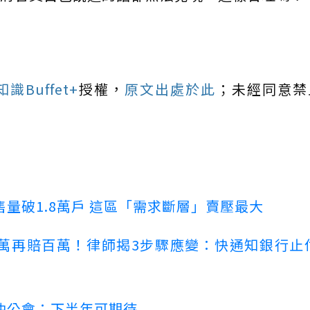
Buffet+
授權，
原文出處於此
；未經同意禁
量破1.8萬戶 這區「需求斷層」賣壓最大
萬再賠百萬！律師揭3步驟應變：快通知銀行止
仲公會：下半年可期待