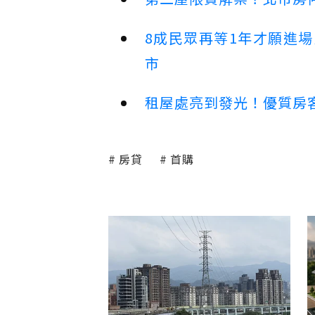
8成民眾再等1年才願進
市
租屋處亮到發光！優質房
房貸
首購