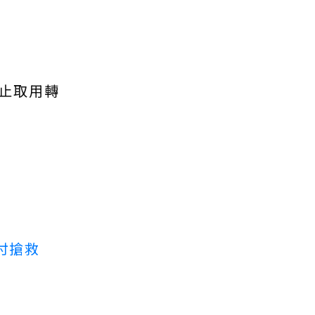
止取用轉
付搶救