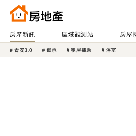
房產新訊
區域觀測站
房屋
青安3.0
繼承
租屋補助
浴室