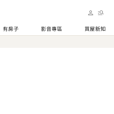
有房子
影音專區
買屋新知