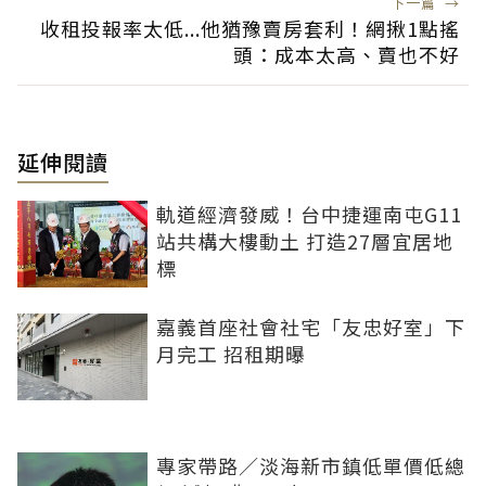
下一篇
→
收租投報率太低...他猶豫賣房套利！網揪1點搖
頭：成本太高、賣也不好
延伸閱讀
軌道經濟發威！台中捷運南屯G11
站共構大樓動土 打造27層宜居地
標
嘉義首座社會社宅「友忠好室」下
月完工 招租期曝
專家帶路／淡海新市鎮低單價低總