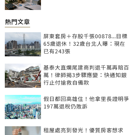
熱門文章
屏東套房＋存股千張00878...目標
65歲退休！32歲台北人曝：現在
已有243張
基泰大直爛尾建商判退千萬再賠百
萬！律師揭3步驟應變：快通知銀
行止付搶救自備款
假日都回高雄住！他拿里長證明爭
197萬退稅仍敗訴
租屋處亮到發光！優質房客想求