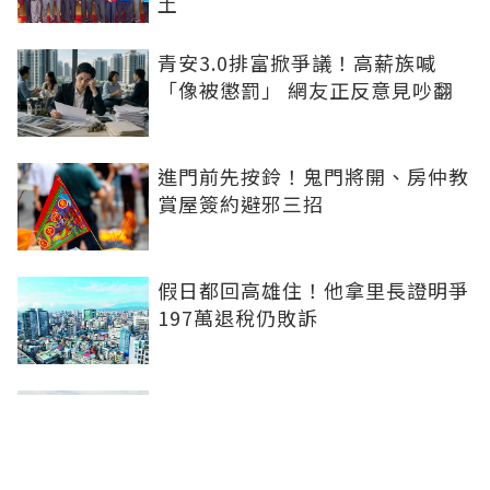
土
青安3.0排富掀爭議！高薪族喊
「像被懲罰」 網友正反意見吵翻
進門前先按鈴！鬼門將開、房仲教
賞屋簽約避邪三招
假日都回高雄住！他拿里長證明爭
197萬退稅仍敗訴
房市快要V轉！小孟老師指「明年
迎突破」：今年下半年是買點...資
金僅暫時被AI吸走