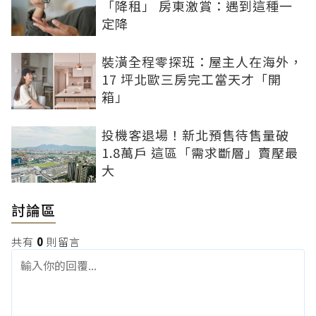
「降租」 房東激賞：遇到這種一
定降
裝潢全程零探班：屋主人在海外，
17 坪北歐三房完工當天才「開
箱」
投機客退場！新北預售待售量破
1.8萬戶 這區「需求斷層」賣壓最
大
討論區
共有
0
則留言