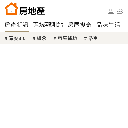
房產新訊
區域觀測站
房屋搜奇
品味生活
青安3.0
繼承
租屋補助
浴室