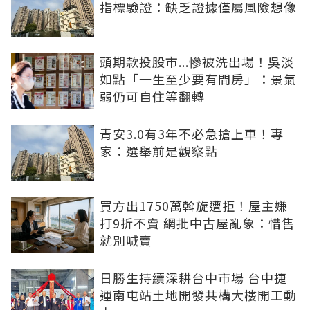
指標驗證：缺乏證據僅屬風險想像
頭期款投股市...慘被洗出場！吳淡
如點「一生至少要有間房」：景氣
弱仍可自住等翻轉
青安3.0有3年不必急搶上車！專
家：選舉前是觀察點
買方出1750萬斡旋遭拒！屋主嫌
打9折不賣 網批中古屋亂象：惜售
就別喊賣
日勝生持續深耕台中市場 台中捷
運南屯站土地開發共構大樓開工動