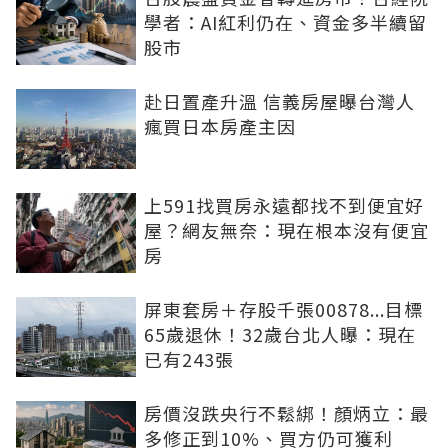
學者：AI紅利仍在、資金多半續留
股市
赴日置產升溫 信義房屋曝台灣人
瘋買日本房產主因
上591找買房永遠都找不到便宜好
屋？網友無奈：現在根本沒有便宜
房
屏東套房＋存股千張00878...目標
65歲退休！32歲台北人曝：現在
已有243張
房價沒跌央行不鬆綁！顏炳立：最
多修正到10%、買方仍可獲利