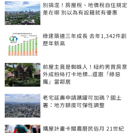
別搞混！房屋稅、地價稅自住規定
差在哪 別以為有設籍就有優惠
綠建築連三年成長 去年1,342件創
歷年新高
前屋主竟是蜘蛛人！紐約男買房意
外成粉絲打卡地標...還跟「綠惡
魔」當鄰居
老宅延壽申請踴躍可加碼？國土
署：地方額度可彈性調整
購屋計畫卡關農曆民俗月 21世紀