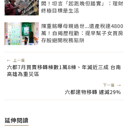
闆！坦言「起跑晚但踏實」：理財
終極目標是生活
陳重銘曝母親過世...遺產稅達4800
萬！自揭歷程勸：提早幫子女買房
存股避開稅務陷阱
←
上一篇
六都7月買賣移轉棟數1萬8棟、年減近三成 台南
高雄為重災區
下一篇
→
六都建物移轉 遽減29%
延伸閱讀