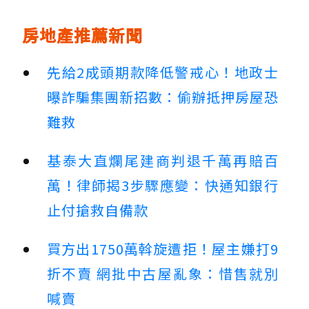
房地產推薦新聞
先給2成頭期款降低警戒心！地政士
曝詐騙集團新招數：偷辦抵押房屋恐
難救
基泰大直爛尾建商判退千萬再賠百
萬！律師揭3步驟應變：快通知銀行
止付搶救自備款
買方出1750萬斡旋遭拒！屋主嫌打9
折不賣 網批中古屋亂象：惜售就別
喊賣