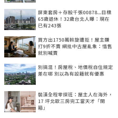
屏東套房＋存股千張00878...目標
65歲退休！32歲台北人曝：現在
已有243張
買方出1750萬斡旋遭拒！屋主嫌
打9折不賣 網批中古屋亂象：惜售
就別喊賣
別搞混！房屋稅、地價稅自住規定
差在哪 別以為有設籍就有優惠
裝潢全程零探班：屋主人在海外，
17 坪北歐三房完工當天才「開
箱」