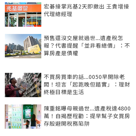
宏碁接掌兆基2天即撤出 王貴增接
代理總經理
預售還沒交屋就過世...遺產稅怎
報？代書提醒「並非看總價」：不
算房產是債權
不買房買車的話...0050早開除老
闆！坦言「起跑晚但踏實」：理財
終極目標是生活
陳重銘曝母親過世...遺產稅達4800
萬！自揭歷程勸：提早幫子女買房
存股避開稅務陷阱