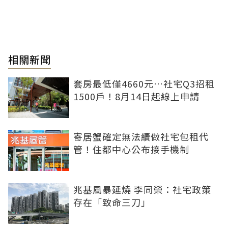
相關新聞
套房最低僅4660元…社宅Q3招租
1500戶！8月14日起線上申請
寄居蟹確定無法續做社宅包租代
管！住都中心公布接手機制
兆基風暴延燒 李同榮：社宅政策
存在「致命三刀」