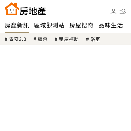
房產新訊
區域觀測站
房屋搜奇
品味生活
青安3.0
繼承
租屋補助
浴室