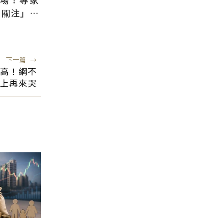
需關注」：
風險低
下一篇
→
太高！網不
以上再來哭