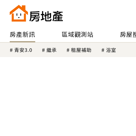
房產新訊
區域觀測站
房屋
青安3.0
繼承
租屋補助
浴室