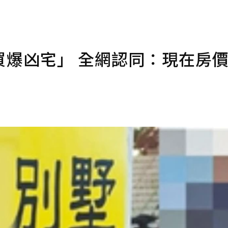
買爆凶宅」 全網認同：現在房