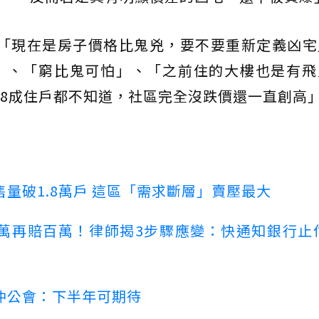
，「現在是房子價格比鬼兇，要不要重新定義凶宅
」、「窮比鬼可怕」、「之前住的大樓也是有飛
8成住戶都不知道，社區完全沒跌價還一直創高
量破1.8萬戶 這區「需求斷層」賣壓最大
萬再賠百萬！律師揭3步驟應變：快通知銀行止
仲公會：下半年可期待