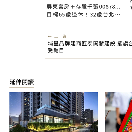
屏東套房＋存股千張00878...
目標65歲退休！32歲台北人
曝：現在已有243張
←
上一篇
埔里品牌建商匠泰開發建設 插旗
受矚目
延伸閱讀