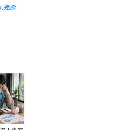
沉迷股
退場！專家