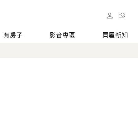
有房子
影音專區
買屋新知