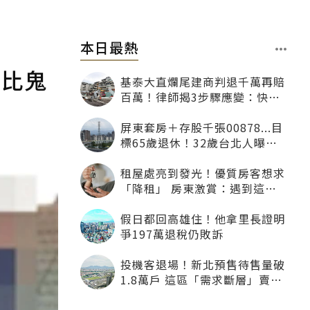
本日最熱
價比鬼
基泰大直爛尾建商判退千萬再賠
百萬！律師揭3步驟應變：快通
知銀行止付搶救自備款
屏東套房＋存股千張00878...目
標65歲退休！32歲台北人曝：
現在已有243張
租屋處亮到發光！優質房客想求
「降租」 房東激賞：遇到這種
一定降
假日都回高雄住！他拿里長證明
爭197萬退稅仍敗訴
投機客退場！新北預售待售量破
1.8萬戶 這區「需求斷層」賣壓
最大