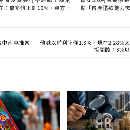
立：最多修正到10%、買方仍
點「傳產還款能力
可獲利
科技業支撐整體違約
台中南屯推案
他喊以前利率僅1.3%、現在2.28%
挺開酸：3%