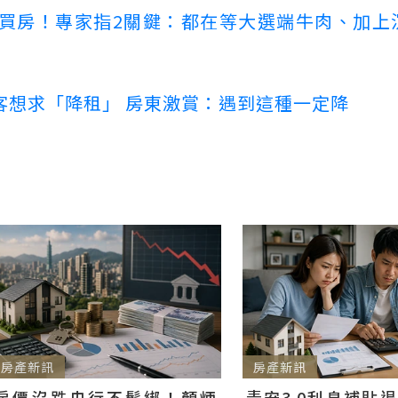
場買房！專家指2關鍵：都在等大選端牛肉、加上
客想求「降租」 房東激賞：遇到這種一定降
房產新訊
房產新訊
房價沒跌央行不鬆綁！顏炳
青安3.0利息補貼